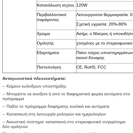
Κατανάλωση ισχύος
120W
Περιβαλλοντικοί
Λειτουργούσα θερμοκρασία: 0
παράγοντες
Σχετική υγρασία: 20%-80%
Χρώμα
Ασήμι, ο Μαύρος ή οποιοδήπ
Ομιλητής
χτισμένος με το στερεοφωνικό
Εξαρτήματα
Πιάτο τοίχος-υποστηριγμάτων,
σκοινί δύναμης
Πιστοποίηση
CE, RoHS, FCC
Ανταγωνιστικά πλεονεκτήματα:
-- Κείμενο κυλίνδρων υποστήριξης
-- Μπορέστε να ανοίξετε ή από το διαφημιστικό φορέα αυτόματα στο
πρόγραμμα
-- Παίξτε το πρόγραμμα διαφήμισης κυκλικά και αυτόματα
-- Κατασκευή-στη λειτουργία ρολογιών και ημερολογίων
-- Ακουστικό σύστημα: κατασκευή-στο στερεοφωνικό συγκρότημα
δύο ομιλητών