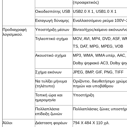
(προαιρετικός)
Οικοδεσπότης USB
USB2.0 Χ 1, USB1.0 Χ 1
Εισαγωγή δύναμης
Εναλλασσόμενο ρεύμα 100V~
Προδιαγραφή
Υποστήριξη μέσων
Βίντεο/ήχος/κείμενο εικόνων/να
λογισμικού.
Τηλεοπτικό σχήμα
MOV, AVI, MP4, DVD, ASF, 
TS, DAT, MPG, MPEG, VOB
Ακουστικό σχήμα
MP3, WMA, WMA υπέρ, AAC,
Dolby ψηφιακό AC3,
Dolby ψη
Σχήμα εικόνων
JPEG, BMP, GIF, PNG, TIFF
Να τυλίξει μήνυμα
Οριζόντιο, διευθετήσιμο χρώμ
(τηλέτυπο)
πηγών και υποβάθρου
Τοπική ώρα και
Υποστήριξη
ημερομηνία
Πολλαπλάσια
Πολλαπλάσιες ζώνες υποστήρ
επίδειξη ζωνών
Άλλοι
Διάσταση φορέων
794 X 484 X 110 χιλ.