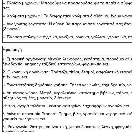
-- Πλαίσιο μηχανών: Μπορούμε να προσαρμόσουμε το πλαίσιο σύμφων
σας
-- Χρώματα μηχανών: Τα διαφορετικά χρώματα διαθέσιμα, έχουν κανο
-- Ανοίγοντας λογότυπο: Η οθόνη θα παρουσιάσει λογότυπό σας όταν
(δωρεάν)
-- Γλώσσα επιλογών: Αγγλικά, κινεζικά, ρωσικά, γαλλικά, γερμανικά, ιτ
Εφαρμογή
Εμπορική οργάνωση: Μεγάλη λεωφόρος, κατάστημα, προνόμιο αλυ
1.
ξενοδοχείο, angency ταξιδιού εστιατορίων, φαρμακείο ect.
2. Οικονομική οργάνωση: Τράπεζα, τίτλοι, δεσμοί, ασφαλιστική εταιρε
ενέχυρων ect.
Εγκαταστάσεις δημόσιας χρήσης: Τηλεπικοινωνίες, ταχυδρομείο, νοσ
3.
Δημόσιος χώρος: Μετρό, αερολιμένας, κατάστημα βιβλίων, πάρκο, 
4.
αθλητικός τομέας, μουσείο, διάσκεψη
κέντρο, αγορά ταλέντου, κέντρο εισιτηρίων λαχειοφόρων αγορών ect.
Ακίνητη περιουσία Prooertt: Τμήμα, βίλα, γραφείο, επιχειρησιακό κτή
5.
γραφεία πωλήσεων ect.
Ψυχαγωγία: Θέατρο, γυμναστική, χωριό διακοπών, λέσχη, φραγμός,
6.
τομέας γκολφ ect