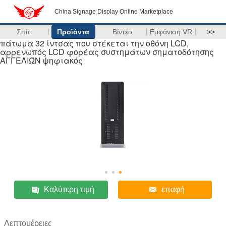
China Signage Display Online Marketplace
Σπίτι
Προϊόντα
Βίντεο
Εμφάνιση VR
>>
πάτωμα 32 ίντσας που στέκεται την οθόνη LCD,
αρρενωπός LCD φορέας συστημάτων σηματοδότησης
ΑΓΓΕΛΙΏΝ ψηφιακός
Καλύτερη τιμή
επαφή
Λεπτομέρειες