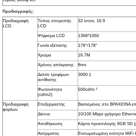
Προδιαγραφές:
Προδιαγραφή
Τύπος επιτροπής
32 ίντσα, 16:9
LCD.
LCD
Ψήφισμα LCD
1368*1050
Γωνία εξέτασης
178°/178°
Χρώμα
16.7M
Χρόνος απόκρισης
8ms
Δελτίο τροφίμων
3000:1
αντίθεσης
Φωτεινότητα
500cd/m ²
(cd/m2)
Προδιαγραφή
Επεξεργαστής
Βασισμένος στο ΒΡΑΧΙΟΝΑ ε
φορέων.
Δίκτυο
10/100 Mbps γρήγορο Ethern
Αποθήκευση
Κάρτα προεπιλογής 8GB SD (μ
Ασύρματος
Ενσωματωμένη ενότητα WiFi 