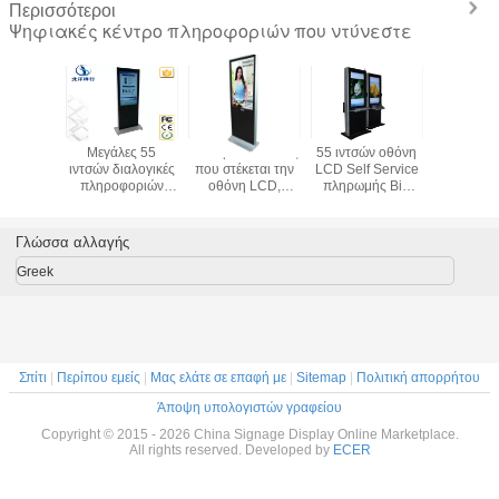
Περισσότεροι
Ψηφιακές κέντρο πληροφοριών που ντύνεστε
Μεγάλες 55
πάτωμα 32 ίντσας
55 ιντσών οθόνη
46 δίκτ
ιντσών διαλογικές
που στέκεται την
LCD Self Service
ίντσας
πληροφοριών
οθόνη LCD,
πληρωμής Big
διαφημίζ
επιδείξεις
αρρενωπός LCD
ψηφιακές κέντρο
ψηφι
1920x1080P
φορέας
πληροφοριών
περίπ
συστημάτων
συστημάτων
ντύνεστε με Multi
συστημ
Γλώσσα αλλαγής
σηματοδότησης
σηματοδότησης
συγκομιδή
σηματοδ
στάσεων μόνες
ΑΓΓΕΛΙΏΝ
πληκτρολογίου
για το σ
Greek
ψηφιακές
ψηφιακός
αερολι
Σπίτι
|
Περίπου εμείς
|
Μας ελάτε σε επαφή με
|
Sitemap
|
Πολιτική απορρήτου
Άποψη υπολογιστών γραφείου
Copyright © 2015 - 2026 China Signage Display Online Marketplace.
All rights reserved. Developed by
ECER