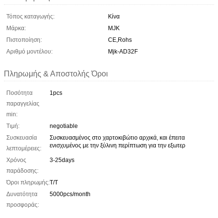
Τόπος καταγωγής:
Κίνα
Μάρκα:
MJK
Πιστοποίηση:
CE,Rohs
Αριθμό μοντέλου:
Mjk-AD32F
Πληρωμής & Αποστολής Όροι
Ποσότητα
1pcs
παραγγελίας
min:
Τιμή:
negotiable
Συσκευασία
Συσκευασμένος στο χαρτοκιβώτιο αρχικά, και έπειτα
ενισχυμένος με την ξύλινη περίπτωση για την εξωτερ
λεπτομέρειες:
Χρόνος
3-25days
παράδοσης:
Όροι πληρωμής:
T/T
Δυνατότητα
5000pcs/month
προσφοράς: