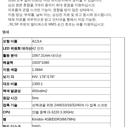
32bit 트루 컬러 OSD는 어떤 위치든지에서 표시될 수 있습니다,
심상 원본 혼합물, 5개의 층까지 최대 중첩을 지원하십시오
자유롭게 균열 스크린 기능이, 영향을 받지 않은 상태에서,
지원 영상, 부제를, 날씨 마는, 심상은 자료 및 로고 동시에 표시합니다,
매체 자료를 국부적으로 받고 인터넷을 통해서 저장 가능한,
, RLSP 주문의 멀티캐스트 MMS 순간 흐르는 파를 지원하십시오.
명세
모형 이름
42J14
LED 위원회 대각선
42 인치
활동 분야
1067.31mm 대각선
해결책
1920*1080
지원 색깔
1.06bit
보기 각
H/V: 178°/178°
대조 비율
1300:1
백색 발광성
450cd/m2
응답 시간
5ms
접촉 기술
선택권을 위한 2/4/6/10/16/32/40의 다 접촉 스크린
CPU
인텔 중핵 i3-3220 3.30GHz
렘
Kinston 4GB/DDR3/667MHz
하드 디스크
500G