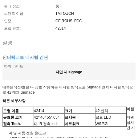
원래 장소:
중국
브랜드 이름:
TMTOUCH
인증:
CE,ROHS, FCC
모델 번호:
42J14
설명
인터랙티브 디지털 간판
하이 라이트:
지면 대 signage
대중음식점/호텔 다 상호 작용하는 디지털 방식으로 Signage 인치 디지털 방식으
로 42 매체 Signage
빠른 세부사항
이점
모형 이름
42J14
크기
42 인치
유효한 크기
42" 46" 55" 65"
표시판
급료 LED
지원
실시
접촉 Tech.
다 IR 접촉 tech.
네트워크
Wifi/3G
간 시
계 및 자동 전원 온/오프,