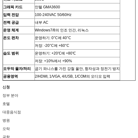
그래픽 카드
인텔 GMA3600
입력 전압
100-240VAC 50/60Hz
전력 공급
내부 AC
운영 체계
Windows7/8의 인조 인간, 리눅스
온도 편차
운영하기: 0°C에 40°C
저장: -20°C에 +60°C
습도 범위
운영하기: +20℃에 +80℃
저장: +10%에서 +90%
오두막 물자/처리
굽기 와니스를 가진 강철 울안, 항자성과 정전기 방지
공용영역
2/HDMI, 1/VGA, 4/USB, 1/COM의 오디오 입력
신청
정부 분야
호텔
대중음식점
병원
오락
공항