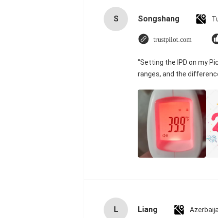
S
Songshang
T
trustpilot.com
"Setting the IPD on my P
ranges, and the differenc
L
Liang
Azerbaij