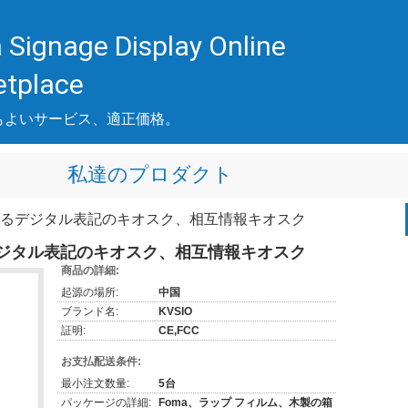
 Signage Display Online
etplace
もよいサービス、適正価格。
私達のプロダクト
るデジタル表記のキオスク、相互情報キオスク
ジタル表記のキオスク、相互情報キオスク
商品の詳細:
起源の場所:
中国
ブランド名:
KVSIO
証明:
CE,FCC
お支払配送条件:
最小注文数量:
5台
パッケージの詳細:
Foma、ラップ フィルム、木製の箱