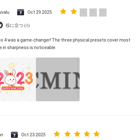
uvalu
Oct 29.2025
役に立つ (1)
ico 4 was a game-changer! The three physical presets cover most
e in sharpness is noticeable.
an
Oct 23.2025