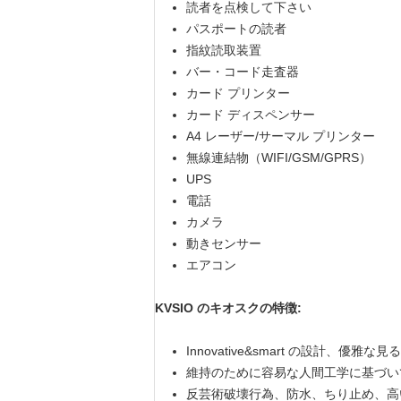
読者を点検して下さい
パスポートの読者
指紋読取装置
バー・コード走査器
カード プリンター
カード ディスペンサー
A4 レーザー/サーマル プリンター
無線連結物（WIFI/GSM/GPRS）
UPS
電話
カメラ
動きセンサー
エアコン
KVSIO のキオスクの特徴:
Innovative&smart の設計、優
維持のために容易な人間工学に基づい
反芸術破壊行為、防水、ちり止め、高