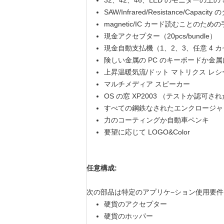
32、42、46、LED のモニターの上の 
SAW/Infrared/Resistance/Ca
magnetic/IC カード読むこと
現金アクセプター（20pcs/bundle）
現金自動支払機（1、2、3、任意 4 
険しい金属の PC のキーボードか金属に
上昇温暖気流/ドット マトリクス レシー
マルチメディア スピーカー
OS の窓 XP2003 （テストか認可さ
すべての鋼鉄なされたエンクロージャ
力のコーティングか自動車ペンキ
要望に応じて LOGO&Color
任意構成:
次の部品は特定のアプリケ−ション使用要
硬貨のアクセプター
硬貨のホッパー