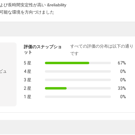
間安定性が高い &reliability
可能な環境を方向づけました
すべての評価の分布は以下の通り
評価のスナップショ
ット
です
5 星
67%
ビュ
4 星
0%
3 星
0%
2 星
33%
1 星
0%