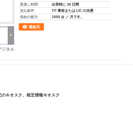
受渡し時間:
出荷時に 30 日間
支払条件:
T/T 事前または L/C の光景
供給の能力:
1000 台 ／ 月です。
連絡先
デジタル
記のキオスク、相互情報キオスク