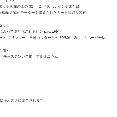
55 インチ
pacity のタッチ画面の上の 32、42、46、55 インチまたは
のための手動挿入物かモーターを備えられたカード読取り装置
カセット）
よって暗号化されるピン pad/EPP
ト プリンター、自動カッターとの 60/80/112mm のペーパー幅、
れた版）
（任意ステンレス鋼、アルミニウム）
件にキオスクに統合されます。