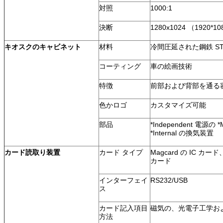
対照
1000:1
決断
1280x1024 （1920*1
キオスクのキャビネット
材料
冷間圧延された鋼鉄 ST12 
コーティング
車の絵画技術
特徴
前部および背部を通る
色かロゴ
カスタマイズ可能
部品
*Independent 電源の
*Internal の換気装置
カード読取り装置
カード タイプ
Magcard の IC カー
カード
インターフェイ
RS232/USB
ス
カード記入項目
磁気の、光電子工学お
方法