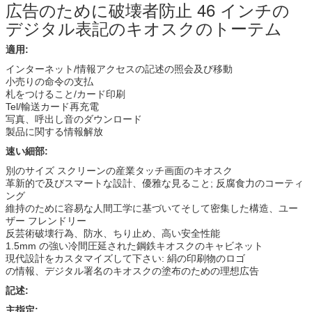
広告のために破壊者防止 46 インチの
デジタル表記のキオスクのトーテム
適用:
インターネット/情報アクセスの記述の照会及び移動
小売りの命令の支払
札をつけること/カード印刷
Tel/輸送カード再充電
写真、呼出し音のダウンロード
製品に関する情報解放
速い細部:
別のサイズ スクリーンの産業タッチ画面のキオスク
革新的で及びスマートな設計、優雅な見ること; 反腐食力のコーティ
ング
維持のために容易な人間工学に基づいてそして密集した構造、ユー
ザー フレンドリー
反芸術破壊行為、防水、ちり止め、高い安全性能
1.5mm の強い冷間圧延された鋼鉄キオスクのキャビネット
現代設計をカスタマイズして下さい: 絹の印刷物のロゴ
の情報、デジタル署名のキオスクの塗布のための理想広告
記述:
主指定: