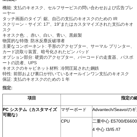
機能: 支払のキオスク、セルフサービスの問い合わせおよび広告プレ
ーヤー
タッチ画面のタイプ: 鋸、自己の支払のキオスクのための IR
スクリーン・サイズ: 17"、19"またはカスタマイズされた支払のキオ
スク
キオスク色: 、赤い、白い、青い、黒銀製
物質的な特徴: 防水反塵反破壊者
主要なコンポーネント: 手形のアクセプター、サーマル プリンター、
カード読取り装置、暗号化されたピン パッド
オプション部分: 硬貨のアクセプター、バーコードの走査器、パスポ
ートの読者、UPS
キオスクのキャビネット材料: 冷間圧延された鋼鉄
特性: 前部および裏口が付いているオールインワン支払のキオスク
保証: 支払のキオスクのための 1 年
指定:
項目
指定の
PC システム（カスタマイズ
マザーボード
Advantech/Seavo/
可能な）
CPU
二重中心 E5700/E6600
4 中心 I3/I5 /I7