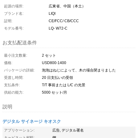
起源の場所:
広東省、中国（本土）
ブランド名:
LIQI
証明:
CE/FCC/ CB/CCC
モデル番号:
LQ- W72-C
お支払配送条件
最小注文数量:
2 セット
価格:
USD800-1400
パッケージの詳細:
泡泡はねじによって、木の場合閉まりました
受渡し時間:
20 日支払いの受領
支払条件:
T/T 事前または L/C の光景
供給の能力:
5000 セット/月
説明
デジタル サイネージ キオスク
アプリケーション:
広告, デジタル署名
キャビネット材料:
鋼