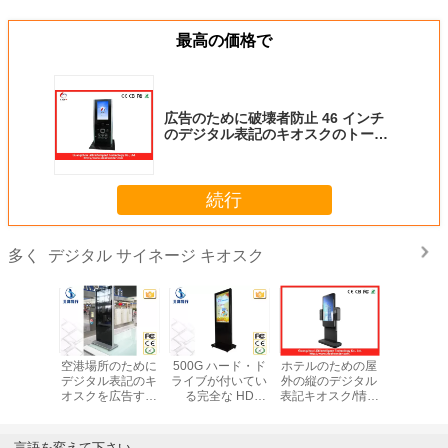
最高の価格で
広告のために破壊者防止 46 インチ
のデジタル表記のキオスクのトーテ
ム
続行
デジタル サイネージ キオスク
多く
ンチ液晶自
空港場所のために
500G ハード・ド
ホテルのための屋
大きい 5
ス支払大
デジタル表記のキ
ライブが付いてい
外の縦のデジタル
相互情報
タル看板
オスクを広告する
る完全な HD
表記キオスク/情報
デジタル
多言語キ
46 インチ ネット
1080P 46 のイン
トーテム
は 1920x1
ード
ワーク LCD
チ LED 赤外線デ
表示し
ジタルの表記のキ
言語を変えて下さい