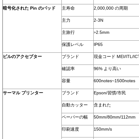
暗号化された Pin のパッド
主寿命
2,000,000 の周期
主力
2-3N
主旅行
2.5mm
>
保護レベル
IP65
ビルのアクセプター
ブランド
現金コード MEI/ITL/IC
確認率
96% より高い
容量
600notes~1500notes
サーマル プリンター
ブランド
Epson/習慣/市民
自動カッター
含まれた
ペーパーの幅
50mm/80mm/112mm
印刷速度
150mm/s