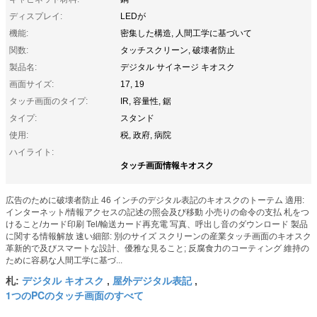
ディスプレイ:
LEDが
機能:
密集した構造, 人間工学に基づいて
関数:
タッチスクリーン, 破壊者防止
製品名:
デジタル サイネージ キオスク
画面サイズ:
17, 19
タッチ画面のタイプ:
IR, 容量性, 鋸
タイプ:
スタンド
使用:
税, 政府, 病院
ハイライト:
タッチ画面情報キオスク
広告のために破壊者防止 46 インチのデジタル表記のキオスクのトーテム 適用:
インターネット/情報アクセスの記述の照会及び移動 小売りの命令の支払 札をつ
けること/カード印刷 Tel/輸送カード再充電 写真、呼出し音のダウンロード 製品
に関する情報解放 速い細部: 別のサイズ スクリーンの産業タッチ画面のキオスク
革新的で及びスマートな設計、優雅な見ること; 反腐食力のコーティング 維持の
ために容易な人間工学に基づ...
デジタル キオスク
屋外デジタル表記
札:
,
,
1つのPCのタッチ画面のすべて