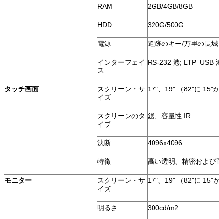
RAM
2GB/4GB/8GB
HDD
320G/500G
電源
追跡のキー/万里の長城
インターフェイ
RS-232 港; LTP; USB
ス
タッチ画面
スクリーン・サ
17"、19" （82"に 1
イズ
スクリーンのタ
鋸、容量性 IR
イプ
決断
4096x4096
特徴
高い透明、精密および
モニター
スクリーン・サ
17"、19" （82"に 1
イズ
明るさ
300cd/m2