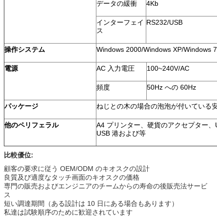
データの緩衝
4Kb
インターフェイ
RS232/USB
ス
操作システム
Windows 2000/Windows XP/Windows 7
電源
AC 入力電圧
100~240V/AC
頻度
50Hz への 60Hz
パッケージ
ねじとの木の場合の泡泡が付いている
他のペリフェラル
A4 プリンター、硬貨のアクセプター、UP
USB 港および等
比較優位:
顧客の要求に従う OEM/ODM のキオスクの設計
良質及び適度なタッチ画面のキオスクの価格
専門の販売およびエンジニアのチームからの寿命の後販売法サービ
ス
短い調達期間（ある設計は 10 日にある場合もあります）
私達は試験順序のために歓迎されています