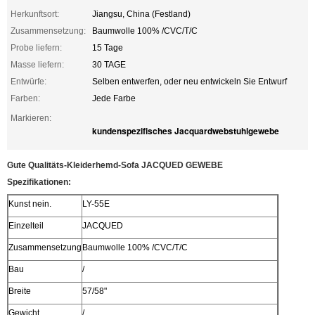
Herkunftsort:
Jiangsu, China (Festland)
Zusammensetzung:
Baumwolle 100% /CVC/T/C
Probe liefern:
15 Tage
Masse liefern:
30 TAGE
Entwürfe:
Selben entwerfen, oder neu entwickeln Sie Entwurf
Farben:
Jede Farbe
Markieren:
kundenspezifisches Jacquardwebstuhlgewebe
Gute Qualitäts-Kleiderhemd-Sofa JACQUED GEWEBE
Spezifikationen:
Kunst nein.
LY-55E
Einzelteil
JACQUED
Zusammensetzung
Baumwolle 100% /CVC/T/C
Bau
/
Breite
57/58"
Gewicht
/