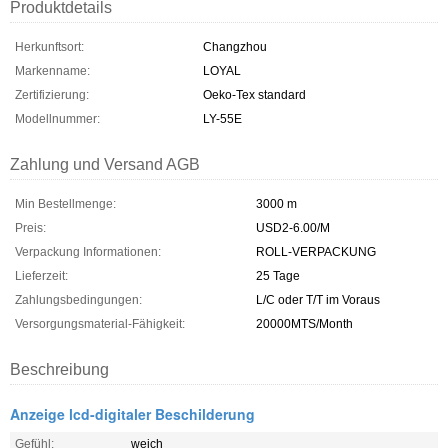
Produktdetails
Herkunftsort:
Changzhou
Markenname:
LOYAL
Zertifizierung:
Oeko-Tex standard
Modellnummer:
LY-55E
Zahlung und Versand AGB
Min Bestellmenge:
3000 m
Preis:
USD2-6.00/M
Verpackung Informationen:
ROLL-VERPACKUNG
Lieferzeit:
25 Tage
Zahlungsbedingungen:
L/C oder T/T im Voraus
Versorgungsmaterial-Fähigkeit:
20000MTS/Month
Beschreibung
Anzeige lcd-digitaler Beschilderung
Gefühl:
weich