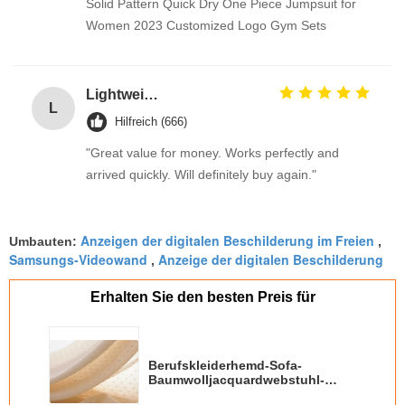
Solid Pattern Quick Dry One Piece Jumpsuit for
Women 2023 Customized Logo Gym Sets
Lightweight 100% Cotton Fabrics Toy / Suit / Curtain Lining Fabric
L
Hilfreich (666)
"Great value for money. Works perfectly and
arrived quickly. Will definitely buy again."
Anzeigen der digitalen Beschilderung im Freien
Umbauten:
,
Samsungs-Videowand
Anzeige der digitalen Beschilderung
,
Erhalten Sie den besten Preis für
Berufskleiderhemd-Sofa-
Baumwolljacquardwebstuhl-
Gewebe durch das Yard