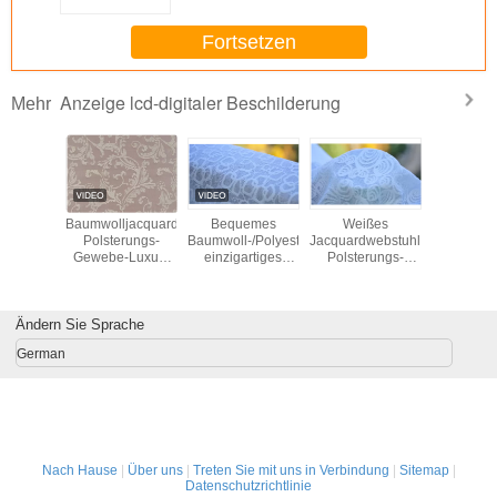
Fortsetzen
Anzeige lcd-digitaler Beschilderung
Mehr
hable
Baumwolljacquardwebstuhl-
Bequemes
Weißes
Grüne/
webstuhl-
Polsterungs-
Baumwoll-/Polyester-
Jacquardwebstuhl-
Blumen-/Sc
rungs-
Gewebe-Luxus-
einzigartiges
Polsterungs-
Jacquardw
ebe
Vorhangstoff
Polsterungs-
Gewebe-
Polster
Unterwäsche-
100%
Gewebe-
Hochzeits-
Gewe
l-Gewebe
Ausgangstextilgewebe
Kleidergewebe,
Materia
Ändern Sie Sprache
Breiten57"/58"
German
Nach Hause
|
Über uns
|
Treten Sie mit uns in Verbindung
|
Sitemap
|
Datenschutzrichtlinie