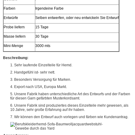
Farben
Irgendeine Farbe
Entwürfe
Selben entwerfen, oder neu entwickeln Sie Entwurf
Probe liefern
15 Tage
Masse liefern
30 Tage
Mini-Menge
3000 mts
Beschreibung:
1. Sehr laufende Einzelteile für Hemd.
2. Handgefühl ist- sehr nett.
3. Besonders Versorgung für Marken.
4. Export nach USA, Europa Markt.
5. Unsere Fabrik haben unterschiedliche Art des Entwurfs und der Farben
für diesen Garn gefärbten Musterkordsamt.
6. Unsere Fabrik sind produziertes dieses Einzelteile mehr gewesen, als
10 Jahre, sehr große Erfahrung auf ihr haben.
7. Wir können den Entwurf auch vorlegen und färben wie Kundenantrag.