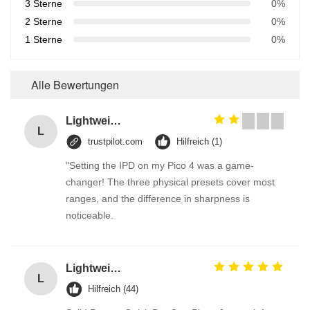
3 Sterne
0%
2 Sterne
0%
1 Sterne
0%
Alle Bewertungen
Lightweight 100% Cotton Fabrics Toy / Suit / Curtain Lining Fabric
L
trustpilot.com
Hilfreich (1)
"Setting the IPD on my Pico 4 was a game-
changer! The three physical presets cover most
ranges, and the difference in sharpness is
noticeable.
Lightweight 100% Cotton Fabrics Toy / Suit / Curtain Lining Fabric
L
Hilfreich (44)