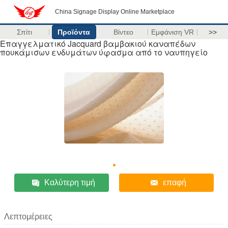
China Signage Display Online Marketplace
Σπίτι
Προϊόντα
Βίντεο
Εμφάνιση VR
>>
Επαγγελματικό Jacquard βαμβακιού καναπέδων
πουκάμισων ενδυμάτων ύφασμα από το ναυπηγείο
Καλύτερη τιμή
επαφή
Λεπτομέρειες