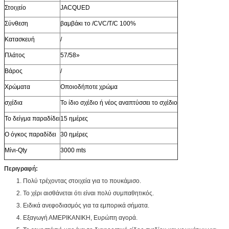
Στοιχείο
JACQUED
Σύνθεση
βαμβάκι το /CVC/T/C 100%
Κατασκευή
/
Πλάτος
57/58»
Βάρος
/
Χρώματα
Οποιοδήποτε χρώμα
σχέδια
Το ίδιο σχέδιο ή νέος αναπτύσσει το σχέδιο
Το δείγμα παραδίδει
15 ημέρες
Ο όγκος παραδίδει
30 ημέρες
Μίνι-Qty
3000 mts
Περιγραφή:
1. Πολύ τρέχοντας στοιχεία για το πουκάμισο.
2. Το χέρι αισθάνεται ότι είναι πολύ συμπαθητικός.
3. Ειδικά ανεφοδιασμός για τα εμπορικά σήματα.
4. Εξαγωγή ΑΜΕΡΙΚΑΝΙΚΗ, Ευρώπη αγορά.