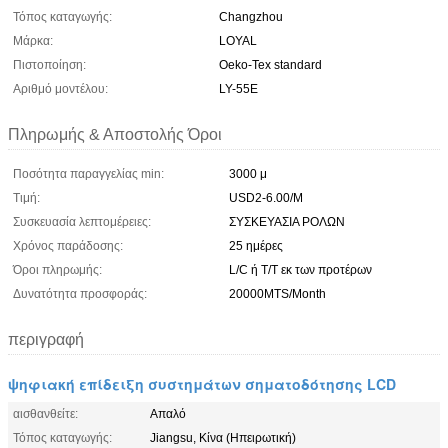
Τόπος καταγωγής:
Changzhou
Μάρκα:
LOYAL
Πιστοποίηση:
Oeko-Tex standard
Αριθμό μοντέλου:
LY-55E
Πληρωμής & Αποστολής Όροι
Ποσότητα παραγγελίας min:
3000 μ
Τιμή:
USD2-6.00/M
Συσκευασία λεπτομέρειες:
ΣΥΣΚΕΥΑΣΙΑ ΡΟΛΩΝ
Χρόνος παράδοσης:
25 ημέρες
Όροι πληρωμής:
L/C ή T/T εκ των προτέρων
Δυνατότητα προσφοράς:
20000MTS/Month
περιγραφή
ψηφιακή επίδειξη συστημάτων σηματοδότησης LCD
αισθανθείτε:
Απαλό
Τόπος καταγωγής:
Jiangsu, Κίνα (Ηπειρωτική)