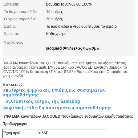
Σύνθεση:
βαμβάκι το /CVC/T/C 100%
Το δείγμα παραδίδει:
15 ημέρες
Ο όγκος παραδίδει:
30 ημέρες
Σχέδια:
Το ίδιο σχέδιο ή νέος αναπτύσσει το σχέδιο
Χρώματα:
Κάθε χρώμα
Υψηλό φως:
jacquard συνήθειας ύφασμα
ΎΦΑΣΜΑ καναπέδων JACQUED πουκάμισων ενδυμάτων καλής ποιότητας
Προδιαγραφές: Τέχνη αριθ. LY-55E Στοιχείο JACQUED Σύνθεση βαμβάκι το
/CVC/T/C 100% Κατασκευή / Πλάτος 57/58» Βάρος / Χρώματα Οποιοδήποτε
χρώμα σχέδι...
Ετικέττες:
υπαίθριες ψηφιακές επιδείξεις συστημάτων
σηματοδότησης
τηλεοπτικός τοίχος της Samsung
,
,
ψηφιακή επίδειξη συστημάτων σηματοδότησης
ΎΦΑΣΜΑ καναπέδων JACQUED πουκάμισων ενδυμάτων καλής ποιότητας
Προδιαγραφές:
Τέχνη αριθ.
LY-55E