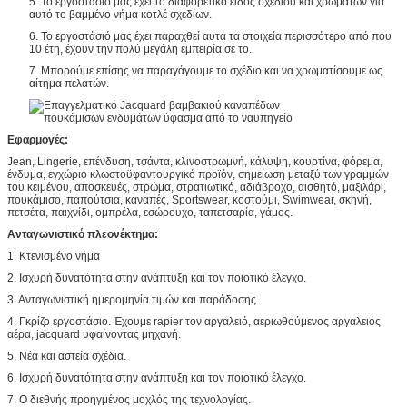
5. Το εργοστάσιό μας έχει το διαφορετικό είδος σχεδίου και χρωμάτων για
αυτό το βαμμένο νήμα κοτλέ σχεδίων.
6. Το εργοστάσιό μας έχει παραχθεί αυτά τα στοιχεία περισσότερο από που
10 έτη, έχουν την πολύ μεγάλη εμπειρία σε το.
7. Μπορούμε επίσης να παραγάγουμε το σχέδιο και να χρωματίσουμε ως
αίτημα πελατών.
Εφαρμογές:
Jean, Lingerie, επένδυση, τσάντα, κλινοστρωμνή, κάλυψη, κουρτίνα, φόρεμα,
ένδυμα, εγχώριο κλωστοϋφαντουργικό προϊόν, σημείωση μεταξύ των γραμμών
του κειμένου, αποσκευές, στρώμα, στρατιωτικό, αδιάβροχο, αισθητό, μαξιλάρι,
πουκάμισο, παπούτσια, καναπές, Sportswear, κοστούμι, Swimwear, σκηνή,
πετσέτα, παιχνίδι, ομπρέλα, εσώρουχο, ταπετσαρία, γάμος.
Ανταγωνιστικό πλεονέκτημα:
1. Κτενισμένο νήμα
2. Ισχυρή δυνατότητα στην ανάπτυξη και τον ποιοτικό έλεγχο.
3. Ανταγωνιστική ημερομηνία τιμών και παράδοσης.
4. Γκρίζο εργοστάσιο. Έχουμε rapier τον αργαλειό, αεριωθούμενος αργαλειός
αέρα, jacquard υφαίνοντας μηχανή.
5. Νέα και αστεία σχέδια.
6. Ισχυρή δυνατότητα στην ανάπτυξη και τον ποιοτικό έλεγχο.
7. Ο διεθνής προηγμένος μοχλός της τεχνολογίας.