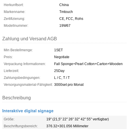
Herkunftsort:
China
Markenname:
Tmtouch
Zertifizierung:
CE, FCC, Rohs
Modellnummer:
19W67
Zahlung und Versand AGB
Min Bestellmenge:
1SET
Preis:
Negotiate
Verpackung Informationen:
Fall Sponge+Pearl Cotton+Carton+Wooden
Lieferzeit:
25Day
Zahlungsbedingungen:
L / C, T / T
Versorgungsmaterial-Fähigkeit:
3000set pro Monat
Beschreibung
Interaktive digital signage
Größe:
19" (21,5" 22" 26" 32" 42" 55" verfügbar)
Beschriftungsbereich:
376.32×301.056 Millimeter