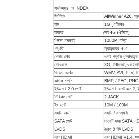
হার্ডওয়্যার এর INDEX
সিপিইউ
AllWinner A20, প্রভা
র্যাম
1G (ঐচ্ছিক)
যাযাবর
ক্সহ 4G (ঐচ্ছিক)
পিক্সেল ফরম্যাট
1080P পর্যন্ত
পদ্ধতি
অ্যান্ড্রয়েড 4.2
খেলার মোড
একই পদ্ধতি পুনরাবৃত্ত
নেটওয়ার্ক
3G, ইথারনেট, ওয়াইফাই
ভিডিও সমর্থন
WMV, AVI, FLV, 
অডিও সমর্থন
BMP, JPEG, PNG
ইউএসবি 2.0 পোর্ট
ইউএসবি হোস্ট এক্স 2,
সিরিয়াল পোর্ট
2 JACK
ইথারনেট
10M / 100M
এসডি কার্ড
এসডি / এমএমসি
SATA পোর্ট
সাপোর্ট সময় SATA 
LVDS
দ্বৈত 8 বিট LVDS
এবং HDMI
এবং HDMI V1.4, সম