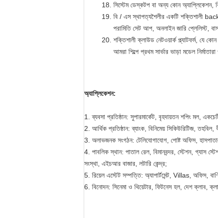
সিস্টেম ডেস্কটপ বা অন্য কোন অ্যাপ্লিকেশন, বি
বি / এস স্থাপত্যশৈলীর একটি শক্তিশালী bac
পরামিতি সেট আপ, অনলাইন জারি প্লেলিস্ট, বাস্ত
শক্তিশালী ক্লাউড নেটওয়ার্ক প্ল্যাটফর্ম, যে ক
আমরা শিল্পে প্রথম সার্ভার ভাড়া মডেল নির্মাতারা
অ্যাপ্লিকেশন:
1. ব্যবসা প্রতিষ্ঠান: সুপারমার্কেট, বৃহদায়তন শপিং মল, একচেটি
2. আর্থিক প্রতিষ্ঠান: ব্যাংক, বিনিমেয় সিকিউরিটিজ, তহব
3. অলাভজনক সংগঠন: টেলিযোগাযোগ, পোষ্ট অফিস, হাসপাতাল
4. পাবলিক স্থান: পাতাল রেল, বিমানবন্দর, স্টেশন, গ্যাস স্টে
সংস্থা, এইচআর বাজার, লটারি কেন্দ্র;
5. রিয়েল এস্টেট সম্পত্তি: অ্যাপার্টমেন্ট, Villas, অফিস, ব
6. বিনোদন: সিনেমা ও থিয়েটার, ফিটনেস হল, দেশ ক্লাব, ক্লাব,