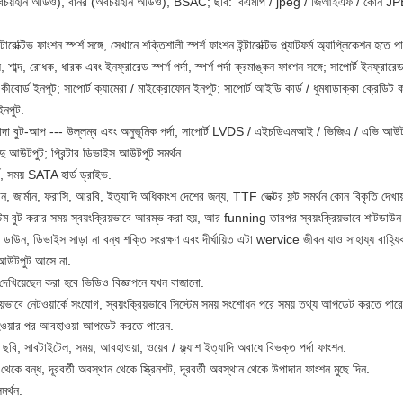
য়হীন অডিও), বানর (অবচয়হীন অডিও), BSAC; ছবি: বিএমপি / jpeg / জিআইএফ / কোন J
্টারেক্টিভ ফাংশন স্পর্শ সঙ্গে, সেখানে শক্তিশালী স্পর্শ ফাংশন ইন্টারেক্টিভ প্ল্যাটফর্ম অ্যাপ্লিকেশন হতে প
, শাব্দ, রোধক, ধারক এবং ইনফ্রারেড স্পর্শ পর্দা, স্পর্শ পর্দা ক্রমাঙ্কন ফাংশন সঙ্গে; সাপোর্ট ইনফ্রারে
ীবোর্ড ইনপুট; সাপোর্ট ক্যামেরা / মাইক্রোফোন ইনপুট; সাপোর্ট আইডি কার্ড / ধুমধাড়াক্কা ক্রেডিট কা
ইনপুট.
ড সাদা বুট-আপ --- উল্লম্ব এবং অনুভূমিক পর্দা; সাপোর্ট LVDS / এইচডিএমআই / ভিজিএ / এভি আউ
ু আউটপুট; প্রিন্টার ডিভাইস আউটপুট সমর্থন.
ড, সময় SATA হার্ড ড্রাইভ.
শিয়ান, জার্মান, ফরাসি, আরবি, ইত্যাদি অধিকাংশ দেশের জন্য, TTF ভেক্টর ফন্ট সমর্থন কোন বিকৃতি দেখায
স্টেম বুট করার সময় স্বয়ংক্রিয়ভাবে আরম্ভ করা হয়, আর funning তারপর স্বয়ংক্রিয়ভাবে শাটডাউন
ন, ডিভাইস সাড়া না বন্ধ শক্তি সংরক্ষণ এবং দীর্ঘায়িত এটা wervice জীবন যাও সাহায্য বাহ্যি
 আউটপুট আসে না.
অংশে দেখিয়েছেন করা হবে ভিডিও বিজ্ঞাপনে যখন বাজানো.
ক্রিয়ভাবে নেটওয়ার্কে সংযোগ, স্বয়ংক্রিয়ভাবে সিস্টেম সময় সংশোধন পরে সময় তথ্য আপডেট করতে পার
ক্ত হওয়ার পর আবহাওয়া আপডেট করতে পারেন.
, ছবি, সাবটাইটেল, সময়, আবহাওয়া, ওয়েব / ফ্ল্যাশ ইত্যাদি অবাধে বিভক্ত পর্দা ফাংশন.
থান থেকে বন্ধ, দূরবর্তী অবস্থান থেকে স্ক্রিনশট, দূরবর্তী অবস্থান থেকে উপাদান ফাংশন মুছে দিন.
মর্থন.