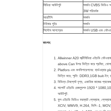
মিডিয়া আউটপুট
সমর্থন CVBS ভিডিও আ
3W পরিবর্ধক
আরটিসি
সমর্থন
টাইমার সুইচ
সমর্থন
সিস্টেম আপগ্রেড
সমর্থন USB এবং নেটওয়
ফাংশন:
Allwinner A20 মাল্টিমিডিয়া এইচডি নেটওয়ার্ক 
above.Can উপর ভিত্তি করে প্রমিত, খোলা সু
Platfors এবং কনফিগারেশনের: হার্ডওয়্যার pla
ভিত্তি করে; স্মৃতি: DDR3,1GB buit-ইন; 
বিভিন্ন টেমপ্লেট দৃশ্য, একাধিক কাজের প্যাকে
সাপোর্ট এইচডি রেজল্যুশন 1920 * 1080,1
আউটপুট.
ফুল এইচডি ভিডিও ফরম্যাট প্লেব্যাক, প্লেব্
XCIV, WMV9, H.264, ভিসি -1, MOV