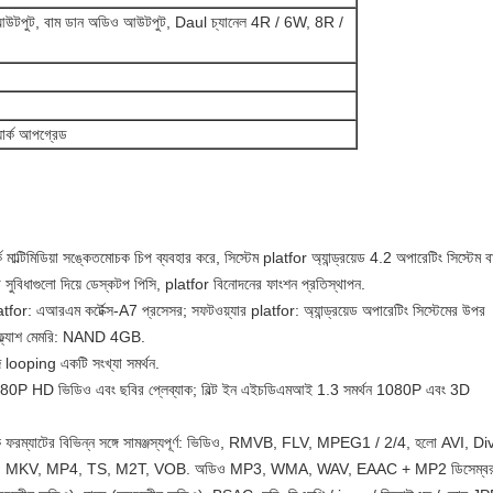
উটপুট, বাম ডান অডিও আউটপুট, Daul চ্যানেল 4R / 6W, 8R /
ার্ক আপগ্রেড
মাল্টিমিডিয়া সঙ্কেতমোচক চিপ ব্যবহার করে, সিস্টেম platfor অ্যান্ড্রয়েড 4.2 অপারেটিং সিস্টেম ব
বিধাগুলো দিয়ে ডেস্কটপ পিসি, platfor বিনোদনের ফাংশন প্রতিস্থাপন.
tfor: এআরএম কর্টেক্স-A7 প্রসেসর; সফটওয়্যার platfor: অ্যান্ড্রয়েড অপারেটিং সিস্টেমের উপর
ফ্ল্যাশ মেমরি: NAND 4GB.
জ looping একটি সংখ্যা সমর্থন.
080P HD ভিডিও এবং ছবির প্লেব্যাক; বিল্ট ইন এইচডিএমআই 1.3 সমর্থন 1080P এবং 3D
যাক ফরম্যাটের বিভিন্ন সঙ্গে সামঞ্জস্যপূর্ণ: ভিডিও, RMVB, FLV, MPEG1 / 2/4, হলো AVI, Di
, MKV, MP4, TS, M2T, VOB. অডিও MP3, WMA, WAV, EAAC + MP2 ডিসেম্বর