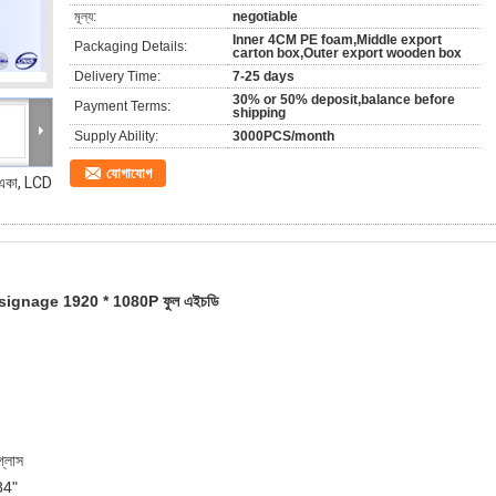
মূল্য:
negotiable
Inner 4CM PE foam,Middle export
Packaging Details:
carton box,Outer export wooden box
Delivery Time:
7-25 days
30% or 50% deposit,balance before
Payment Terms:
shipping
Supply Ability:
3000PCS/month
যোগাযোগ
্ড একা, LCD
িজিটাল signage 1920 * 1080P ফুল এইচডি
গ্লাস
84"