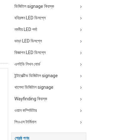
ডিজিটাল signage কিয়স্ক
বহিরঙ্গন LED ডিসপ্লে
নমনীয় LED পর্দা
ভাড়া LED ডিসপ্লে
বিজ্ঞাপন LED ডিসপ্লে
এলইডি লিখন বোর্ড
ইন্টারেক্টিভ ডিজিটাল signage
খালেদা ডিজিটাল signage
Wayfinding কিয়স্ক
ওয়ান কম্পিউটার
পিওএস টার্মিনাল
শ্রেষ্ঠ পণ্য