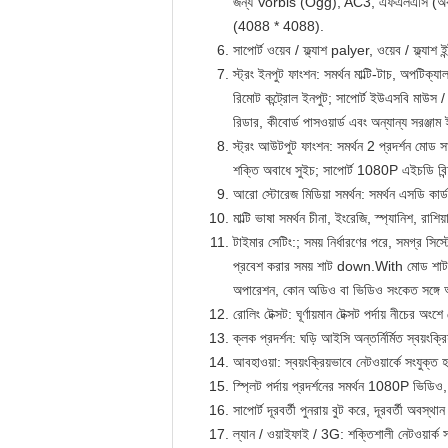
জন্য Vorbis (Ogg), AC3, এফএলএসি (অবচ
(4088 * 4088).
সাপোর্ট ওয়েব / ফ্ল্যাশ palyer, ওয়েব / ফ্ল্যাশ ইন
স্ট্রং ইনপুট ফাংশন: সমর্থন মাল্টি-টাচ, অপটিক্যাল
রিমোট কন্ট্রোল ইনপুট; সাপোর্ট ইউএসবি মাউস / ক
রিডার, কীবোর্ড পাসওয়ার্ড এবং অন্যান্য সরঞ্জাম 
স্ট্রং আউটপুট ফাংশন: সমর্থন 2 প্রদর্শন মো
শক্তি অবাধে সুইচ; সাপোর্ট 1080P এইচডি বিন্দ
আরো স্টোরেজ মিডিয়া সমর্থন: সমর্থন এসডি কার্
মাল্টি ভাষা সমর্থন চীনা, ইংরেজি, স্প্যানিশ, রা
টাইমার সেটিং:; সময় নির্ধারণের পরে, সমগ্র সি
প্রবেশ করার সময় শাট down.With মোড শাট ডাউ
অপারেশন, কোন অডিও বা ভিডিও সংকেত সঙ্গে
রোলিং টেক্সট: ঘূর্ণায়মান টেক্সট পর্দায় নীচের 
ক্লক প্রদর্শন: ঘড়ি আইসি অন্তর্নির্মিত স্বয়ং
আবহাওয়া: স্বয়ংক্রিয়ভাবে নেটওয়ার্কে সংযু
স্প্লিট পর্দায় প্রদর্শনের সমর্থন 1080P ভিডিও
সাপোর্ট দূরবর্তী পুনরায় বুট করে, দূরবর্তী অবস্
ল্যান / ওয়াইফাই / 3G: শক্তিশালী নেটওয়ার্ক স