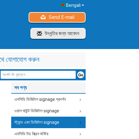
Bengali
Send E-mail
উদ্ধৃতির জন্য আবেদন
থে যোগাযোগ করুন
সব পণ্য
এলসিডি ডিজিটাল signage প্রদর্শন
ওয়াল মাউন্ট ডিজিটাল signage
স্ট্যান্ড একা ডিজিটাল signage
এলসিডি টাচ স্ক্রিন মনিটর