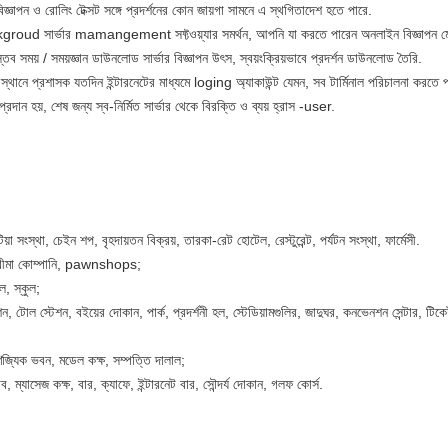
জ্ঞাপন ও রোলিং টেক্সট সঙ্গে প্রদর্শনের কোন জায়গা সামনে এ স্থগিতাদেশ হতে পারে.
kgroud সার্ভার mamangement সফ্টওয়্যার সমর্থন, আপনি যা করতে পারেন অনলাইন বিজ্ঞাপন ম
ব সময় / সময়জ্ঞান ডাউনলোড সার্ভার বিজ্ঞাপন উৎস, স্বয়ংক্রিয়ভাবে প্রদর্শন ডাউনলোড তৈরি.
োন স্থানে প্রশাসক যতদিন ইন্টারনেটের মাধ্যমে loging অ্যাকাউন্ট যেমন, সব টার্মিনাল পরিচালনা করতে 
 প্রদান হয়, শেষ জন্য স্ব-নির্মিত সার্ভার থেকে বিরক্তি ও ব্যয় হ্রাস -user.
য়া সংস্থা, চেইন শপ, বৃহদায়তন বিক্রয়, তারকা-রেট হোটেল, রেস্টুরেন্ট, পর্যটন সংস্থা, ফার্মেসী.
িল, বীমা কোম্পানি, pawnshops;
, স্কুল;
শন, টোল স্টেশন, বইয়ের দোকান, পার্ক, প্রদর্শনী হল, স্টেডিয়ামগুলির, জাদুঘর, কনভেনশন সেন্টার, টিক
াণিজ্যিক ভবন, মডেল কক্ষ, সম্পত্তি দালাল;
 ম্যাসেজ কক্ষ, বার, ক্যাফে, ইন্টারনেট বার, সৌন্দর্য দোকান, গলফ কোর্স.