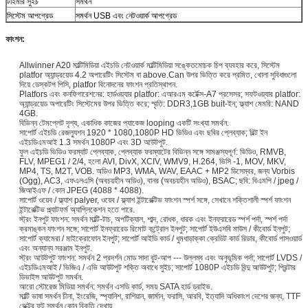
টাইমার সুইচ
সমর্থন
সিস্টেম আপগ্রেড
সমর্থন USB এবং নেটওয়ার্ক আপগ্রেড
ফাংশন:
Allwinner A20 মাল্টিমিডিয়া এইচডি নেটওয়ার্ক মাল্টিমিডিয়া সঙ্কেতমোচক চিপ ব্যবহার করে, সিস্টেম
platfor অ্যান্ড্রয়েড 4.2 অপারেটিং সিস্টেম বা above.Can উপর ভিত্তি করে প্রমিত, খোলা সুবিধাগুলো
দিয়ে ডেস্কটপ পিসি, platfor বিনোদনের ফাংশন প্রতিস্থাপন.
Platfors এবং কনফিগারেশনের: হার্ডওয়্যার platfor: এআরএম কর্টেক্স-A7 প্রসেসর; সফটওয়্যার platfor:
অ্যান্ড্রয়েড অপারেটিং সিস্টেমের উপর ভিত্তি করে; স্মৃতি: DDR3,1GB buit-ইন; ফ্ল্যাশ মেমরি: NAND
4GB.
বিভিন্ন টেমপ্লেট দৃশ্য, একাধিক কাজের প্যাকেজ looping একটি সংখ্যা সমর্থন.
সাপোর্ট এইচডি রেজল্যুশন 1920 * 1080,1080P HD ভিডিও এবং ছবির প্লেব্যাক; বিল্ট ইন
এইচডিএমআই 1.3 সমর্থন 1080P এবং 3D আউটপুট.
ফুল এইচডি ভিডিও ফরম্যাট প্লেব্যাক, প্লেব্যাক ফরম্যাটের বিভিন্ন সঙ্গে সামঞ্জস্যপূর্ণ: ভিডিও, RMVB,
FLV, MPEG1 / 2/4, হলো AVI, DivX, XCIV, WMV9, H.264, ভিসি -1, MOV, MKV,
MP4, TS, M2T, VOB. অডিও MP3, WMA, WAV, EAAC + MP2 ডিসেম্বর, জন্য Vorbis
(Ogg), AC3, এফএলএসি (অবচয়হীন অডিও), বানর (অবচয়হীন অডিও), BSAC; ছবি: বিএমপি / jpeg /
জিআইএফ / কোন JPEG (4088 * 4088).
সাপোর্ট ওয়েব / ফ্ল্যাশ palyer, ওয়েব / ফ্ল্যাশ ইন্টারেক্টিভ ফাংশন স্পর্শ সঙ্গে, সেখানে শক্তিশালী স্পর্শ ফাংশন
ইন্টারেক্টিভ প্ল্যাটফর্ম অ্যাপ্লিকেশন হতে পারে.
স্ট্রং ইনপুট ফাংশন: সমর্থন মাল্টি-টাচ, অপটিক্যাল, শাব্দ, রোধক, ধারক এবং ইনফ্রারেড স্পর্শ পর্দা, স্পর্শ পর্দা
ক্রমাঙ্কন ফাংশন সঙ্গে; সাপোর্ট ইনফ্রারেড রিমোট কন্ট্রোল ইনপুট; সাপোর্ট ইউএসবি মাউস / কীবোর্ড ইনপুট;
সাপোর্ট ক্যামেরা / মাইক্রোফোন ইনপুট; সাপোর্ট আইডি কার্ড / ধুমধাড়াক্কা ক্রেডিট কার্ড রিডার, কীবোর্ড পাসওয়ার্ড
এবং অন্যান্য সরঞ্জাম ইনপুট.
স্ট্রং আউটপুট ফাংশন: সমর্থন 2 প্রদর্শন মোড সাদা বুট-আপ --- উল্লম্ব এবং অনুভূমিক পর্দা; সাপোর্ট LVDS /
এইচডিএমআই / ভিজিএ / এভি আউটপুট শক্তি অবাধে সুইচ; সাপোর্ট 1080P এইচডি বিন্দু আউটপুট; প্রিন্টার
ডিভাইস আউটপুট সমর্থন.
আরো স্টোরেজ মিডিয়া সমর্থন: সমর্থন এসডি কার্ড, সময় SATA হার্ড ড্রাইভ.
মাল্টি ভাষা সমর্থন চীনা, ইংরেজি, স্প্যানিশ, রাশিয়ান, জার্মান, ফরাসি, আরবি, ইত্যাদি অধিকাংশ দেশের জন্য, TTF
ভেক্টর ফন্ট সমর্থন কোন বিকৃতি দেখায়.