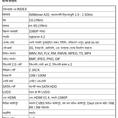
বিশেষ উল্লেখ:
হার্ডওয়্যার এর INDEX
সিপিইউ
AllWinner A20, প্রভাবশালী ফ্রিকোয়েন্সি 1.0 - 1.5GHz
র্যাম
1G (ঐচ্ছিক)
যাযাবর
ক্সহ 4G (ঐচ্ছিক)
পিক্সেল ফরম্যাট
1080P পর্যন্ত
পদ্ধতি
অ্যান্ড্রয়েড 4.2
খেলার মোড
একই পদ্ধতি পুনরাবৃত্তি করুন, টাইমিং, সন্নিবেশ খেলুন, and so on
নেটওয়ার্ক
3G, ইথারনেট, ওয়াইফাই, এবং অন্যান্য বেতার ডিভাইস বাড়ানো
ভিডিও সমর্থন
WMV, AVI, FLV, RM, RMVB, MPEG, TS, MP4
অডিও সমর্থন
BMP, JPEG, PNG, GIF
ইউএসবি 2.0 পোর্ট
ইউএসবি হোস্ট এক্স 2, ইউএসবি জ্যাক x 2
সিরিয়াল পোর্ট
2 JACK
ইথারনেট
10M / 100M
এসডি কার্ড
এসডি / এমএমসি
SATA পোর্ট
সাপোর্ট সময় SATA HDD
LVDS
দ্বৈত 8 বিট LVDS
এবং HDMI
এবং HDMI V1.4, সমর্থন 1080P
মিডিয়া আউটপুট
সমর্থন CVBS ভিডিও আউটপুট, বাম ডান অডিও আউটপুট, Daul চ্যানেল 4R / 6W,
8R / 3W পরিবর্ধক
আরটিসি
সমর্থন