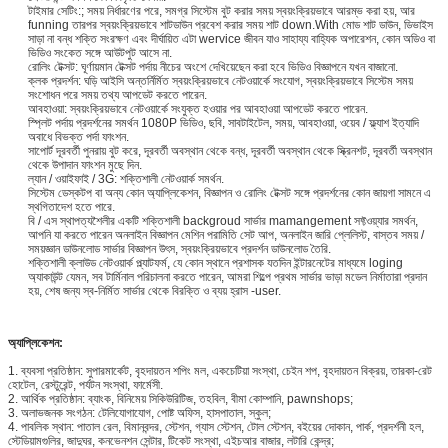
টাইমার সেটিং:; সময় নির্ধারণের পরে, সমগ্র সিস্টেম বুট করার সময় স্বয়ংক্রিয়ভাবে আরম্ভ করা হয়, আর
funning তারপর স্বয়ংক্রিয়ভাবে শাটডাউন প্রবেশ করার সময় শাট down.With মোড শাট ডাউন, ডিভাইস
সাড়া না বন্ধ শক্তি সংরক্ষণ এবং দীর্ঘায়িত এটা wervice জীবন যাও সাহায্য বাহ্যিক অপারেশন, কোন অডিও বা
ভিডিও সংকেত সঙ্গে আউটপুট আসে না.
রোলিং টেক্সট: ঘূর্ণায়মান টেক্সট পর্দায় নীচের অংশে দেখিয়েছেন করা হবে ভিডিও বিজ্ঞাপনে যখন বাজানো.
ক্লক প্রদর্শন: ঘড়ি আইসি অন্তর্নির্মিত স্বয়ংক্রিয়ভাবে নেটওয়ার্কে সংযোগ, স্বয়ংক্রিয়ভাবে সিস্টেম সময়
সংশোধন পরে সময় তথ্য আপডেট করতে পারেন.
আবহাওয়া: স্বয়ংক্রিয়ভাবে নেটওয়ার্কে সংযুক্ত হওয়ার পর আবহাওয়া আপডেট করতে পারেন.
স্প্লিট পর্দায় প্রদর্শনের সমর্থন 1080P ভিডিও, ছবি, সাবটাইটেল, সময়, আবহাওয়া, ওয়েব / ফ্ল্যাশ ইত্যাদি
অবাধে বিভক্ত পর্দা ফাংশন.
সাপোর্ট দূরবর্তী পুনরায় বুট করে, দূরবর্তী অবস্থান থেকে বন্ধ, দূরবর্তী অবস্থান থেকে স্ক্রিনশট, দূরবর্তী অবস্থান
থেকে উপাদান ফাংশন মুছে দিন.
ল্যান / ওয়াইফাই / 3G: শক্তিশালী নেটওয়ার্ক সমর্থন.
সিস্টেম ডেস্কটপ বা অন্য কোন অ্যাপ্লিকেশন, বিজ্ঞাপন ও রোলিং টেক্সট সঙ্গে প্রদর্শনের কোন জায়গা সামনে এ
স্থগিতাদেশ হতে পারে.
বি / এস স্থাপত্যশৈলীর একটি শক্তিশালী backgroud সার্ভার mamangement সফ্টওয়্যার সমর্থন,
আপনি যা করতে পারেন অনলাইন বিজ্ঞাপন মেশিন পরামিতি সেট আপ, অনলাইন জারি প্লেলিস্ট, বাস্তব সময় /
সময়জ্ঞান ডাউনলোড সার্ভার বিজ্ঞাপন উৎস, স্বয়ংক্রিয়ভাবে প্রদর্শন ডাউনলোড তৈরি.
শক্তিশালী ক্লাউড নেটওয়ার্ক প্ল্যাটফর্ম, যে কোন স্থানে প্রশাসক যতদিন ইন্টারনেটের মাধ্যমে loging
অ্যাকাউন্ট যেমন, সব টার্মিনাল পরিচালনা করতে পারেন, আমরা শিল্পে প্রথম সার্ভার ভাড়া মডেল নির্মাতারা প্রদান
হয়, শেষ জন্য স্ব-নির্মিত সার্ভার থেকে বিরক্তি ও ব্যয় হ্রাস -user.
অ্যাপ্লিকেশন:
1. ব্যবসা প্রতিষ্ঠান: সুপারমার্কেট, বৃহদায়তন শপিং মল, একচেটিয়া সংস্থা, চেইন শপ, বৃহদায়তন বিক্রয়, তারকা-রেট
হোটেল, রেস্টুরেন্ট, পর্যটন সংস্থা, ফার্মেসী.
2. আর্থিক প্রতিষ্ঠান: ব্যাংক, বিনিমেয় সিকিউরিটিজ, তহবিল, বীমা কোম্পানি, pawnshops;
3. অলাভজনক সংগঠন: টেলিযোগাযোগ, পোষ্ট অফিস, হাসপাতাল, স্কুল;
4. পাবলিক স্থান: পাতাল রেল, বিমানবন্দর, স্টেশন, গ্যাস স্টেশন, টোল স্টেশন, বইয়ের দোকান, পার্ক, প্রদর্শনী হল,
স্টেডিয়ামগুলির, জাদুঘর, কনভেনশন সেন্টার, টিকেট সংস্থা, এইচআর বাজার, লটারি কেন্দ্র;