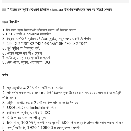
55 '' ইন্ডোর তল স্থায়ী নেটওয়ার্ক ডিজিটাল signage ডিসপ্লে সফটওয়্যার সঙ্গে বড় মিডিয়া প্লেয়ার
দ্রুত বিস্তারিত:
1. ফ্রি সফটওয়্যার বিজ্ঞাপনগুলি পরিচালনা করতে পর্দা বিভক্ত করতে.
2. USB পোর্টের এ lockable দরজা দিয়ে
3. স্ক্রিন: এলজি / স্যামসাং / Auo ব্র্যান্ড, নতুন এবং একটি A গ্লাস
4. 19 "
22
"26"
32 "42" 46 "55" 65 "70" 82 "84"
5. পূর্ণ স্ক্রীণ বা বিভক্ত পর্দা.
6. ওয়াল মাউন্ট বন্ধনী / ফ্রেম.
7. অটো চালু / বন্ধ, চক্র স্বয়ংক্রিয় প্রদর্শন.
8. নেটওয়ার্ক: ল্যান, ওয়াইফাই, 3G.
বর্ণনা:
1. অ্যানড্রইড 4.2 সিস্টেম, মাল্টি ভাষা সমর্থন.
2. পরিবর্তন করতে পারে এবং makd বিজ্ঞাপন দূরবর্তী যে কোন সময়ে যে কোন স্থানে কর্মসূচি
পরিচালনার.
3. সাউন্ড সিস্টেম থেকে 2 স্টেরিও স্পিকার সালে নির্মিত হয়.
4. USB পোর্টের এ lockable কী দিয়ে.
5. নেটওয়ার্ক: ল্যান, ওয়াইফাই, 3G.
6. ঐচ্ছিক রঙ এবং লোগো মুদ্রিত.
7. 50 পিসি, 100 পিসি, একই সময় দূরবর্তী 500 পিসি জন্য বিজ্ঞাপন পরিবর্তন করতে পারবে.
8. সম্পূর্ণ এইচডি, 1920 * 1080 উচ্চ রেজল্যুশন প্রদর্শন.