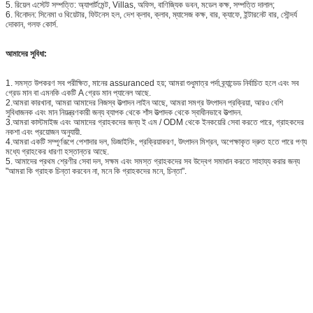
5. রিয়েল এস্টেট সম্পত্তি: অ্যাপার্টমেন্ট, Villas, অফিস, বাণিজ্যিক ভবন, মডেল কক্ষ, সম্পত্তি দালাল;
6. বিনোদন: সিনেমা ও থিয়েটার, ফিটনেস হল, দেশ ক্লাব, ক্লাব, ম্যাসেজ কক্ষ, বার, ক্যাফে, ইন্টারনেট বার, সৌন্দর্য
দোকান, গলফ কোর্স.
আমাদের সুবিধা:
1. সমস্ত উপকরণ সব পরীক্ষিত, মানের assuranced হয়; আমরা শুধুমাত্র পর্দা ব্র্যান্ডেড নির্বাচিত হলে এবং সব
গ্রেড মান বা এমনকি একটি A গ্রেড মান প্যানেল আছে.
2.আমরা কারখানা, আমরা আমাদের নিজস্ব উত্পাদন লাইন আছে, আমরা সমগ্র উৎপাদন প্রক্রিয়া, আরও বেশি
সুবিধাজনক এবং মান নিয়ন্ত্রণকারী জন্য ব্যাপক থেকে শাঁস উত্পাদক থেকে স্বাধীনভাবে উত্পাদন.
3.আমরা কাস্টমাইজ এবং আমাদের গ্রাহকদের জন্য ই এম / ODM থেকে ইনকয়েরি সেবা করতে পারে, গ্রাহকদের
নকশা এবং প্রয়োজন অনুযায়ী.
4.আমরা একটি সম্পূর্ণরূপে পেশাদার দল, ডিজাইনিং, প্রক্রিয়াকরণ, উৎপাদন মিশ্রন, অপেক্ষাকৃত দ্রুত হতে পারে পণ্য
মধ্যে গ্রাহকের ধারণা হস্তান্তর আছে.
5. আমাদের প্রথম শ্রেণীর সেবা দল, সক্ষম এবং সমস্ত গ্রাহকদের সব উদ্বেগ সমাধান করতে সাহায্য করার জন্য
"আমরা কি গ্রাহক চিন্তা করবেন না, মনে কি গ্রাহকদের মনে, চিন্তা".