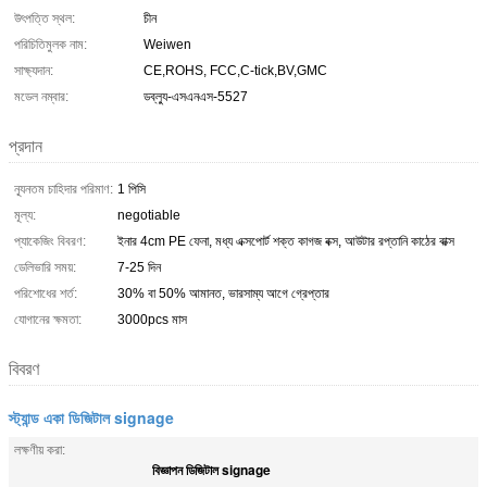
উৎপত্তি স্থল:
চীন
পরিচিতিমুলক নাম:
Weiwen
সাক্ষ্যদান:
CE,ROHS, FCC,C-tick,BV,GMC
মডেল নম্বার:
ডব্ল্যু-এসএনএস-5527
প্রদান
ন্যূনতম চাহিদার পরিমাণ:
1 পিসি
মূল্য:
negotiable
প্যাকেজিং বিবরণ:
ইনার 4cm PE ফেনা, মধ্য এক্সপোর্ট শক্ত কাগজ বক্স, আউটার রপ্তানি কাঠের বাক্স
ডেলিভারি সময়:
7-25 দিন
পরিশোধের শর্ত:
30% বা 50% আমানত, ভারসাম্য আগে গ্রেপ্তার
যোগানের ক্ষমতা:
3000pcs মাস
বিবরণ
স্ট্যান্ড একা ডিজিটাল signage
লক্ষণীয় করা:
বিজ্ঞাপন ডিজিটাল signage