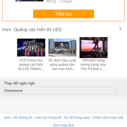
MOQ：
10sqm
Tiếp tục
Quảng cáo hiển thị LED
Hơn
mm Quảng
P10 Trong nhà
Ổn định hiệu suất
Tiết kiệm năng
độ sáng 
hiển thị
quảng cáo hiển
sáng quảng cáo
lượng trong nhà
Quảng cá
m nhôm
thị LED 5000nits
cao màn hình
Thin P4 Ban Led
trời LED h
ce Floor
Độ sáng tối đa có
LED, Quảng cáo
cho quảng cáo
tường gắn 
sẵn
Màn hình LED
hiển thị
Thay đổi ngôn ngữ
Vietnamese
Nhà
|
Về chúng tôi
|
Liên hệ chúng tôi
|
Sơ đồ trang web
|
Chính sách bảo mật
Xem máy tính