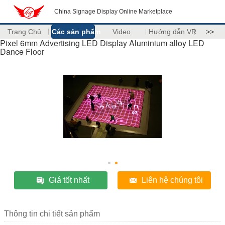
China Signage Display Online Marketplace
Trang Chủ
Các sản phẩm
Video
Hướng dẫn VR
>>
Pixel 6mm Advertising LED Display Aluminium alloy LED
Dance Floor
Giá tốt nhất
Liên hệ chúng tôi
Thông tin chi tiết sản phẩm