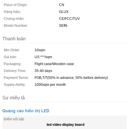
Place of Origin:
CN
Hàng hiệu:
GLUX
Chứng nhận:
CE/FCC/TUV
Model Number:
SEfl6
Thanh toán
Min Order:
10sqm
Giá bán:
US ***/sqm
Packaging:
Flight case/Wooden case
Delivery Time:
35-40 days
Payment Terms:
FOB,T/T(50% in advance, 50% before delivery)
Supply Ability:
1000sqm per month
Sự miêu tả
Quảng cáo hiển thị LED
Điểm nổi bật:
led video display board