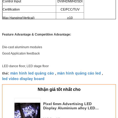
Control Input
DVI/HDMI/HDSDI
Certification
CE/FCC/TUV
Max Hanging(Vertical)
≥10
Feature Advantage & Competitive Advantage:
Die-cast aluminum modules
Good Applicaton feedback
LED dance floor, LED stage floor
màn hình led quảng cáo
màn hình quảng cáo led
thẻ:
,
,
led video display board
Nhận giá tốt nhất cho
Pixel 6mm Advertising LED
Display Aluminium alloy LED
Dance Floor