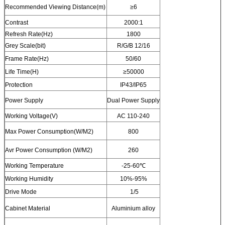
Recommended Viewing Distance(m)
≥6
Contrast
2000:1
Refresh Rate(Hz)
1800
Grey Scale(bit)
R/G/B 12/16
Frame Rate(Hz)
50/60
Life Time(H)
≥50000
Protection
IP43/IP65
Power Supply
Dual Power Supply
Working Voltage(V)
AC 110-240
Max Power Consumption(W/M2)
800
Avr Power Consumption (W/M2)
260
Working Temperature
-25-60℃
Working Humidity
10%-95%
Drive Mode
1/5
Cabinet Material
Aluminium alloy