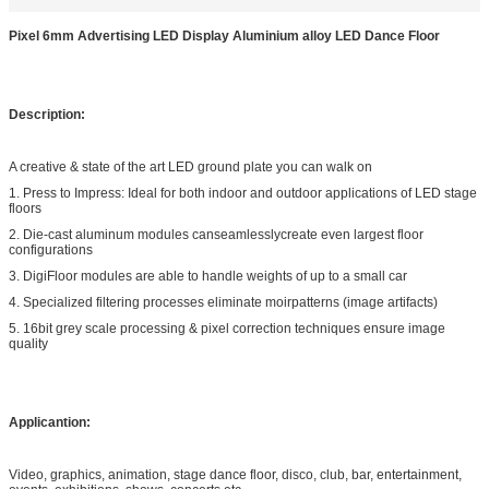
Pixel 6mm Advertising LED Display Aluminium alloy LED Dance Floor
Description:
A creative & state of the art LED ground plate you can walk on
1. Press to Impress: Ideal for both indoor and outdoor applications of LED stage
floors
2. Die-cast aluminum modules canseamlesslycreate even largest floor
configurations
3. DigiFloor modules are able to handle weights of up to a small car
4. Specialized filtering processes eliminate moirpatterns (image artifacts)
5. 16bit grey scale processing & pixel correction techniques ensure image
quality
Applicantion:
Video, graphics, animation, stage dance floor, disco, club, bar,
entertainment,