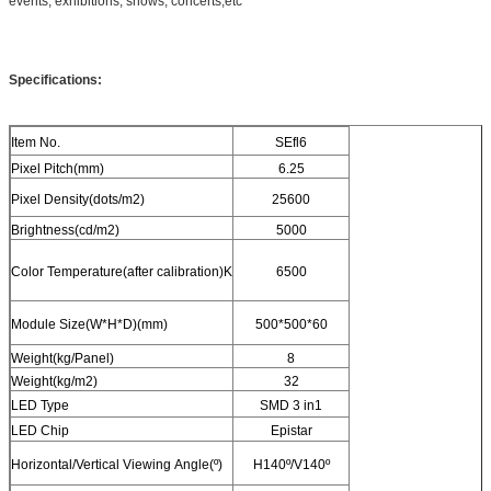
events, exhibitions, shows, concerts,etc
Specifications:
Item No.
SEfl6
Pixel Pitch(mm)
6.25
Pixel Density(dots/m2)
25600
Brightness(cd/m2)
5000
Color Temperature(after calibration)K
6500
Module Size(W*H*D)(mm)
500*500*60
Weight(kg/Panel)
8
Weight(kg/m2)
32
LED Type
SMD 3 in1
LED Chip
Epistar
Horizontal/Vertical Viewing Angle(º)
H140º/V140º