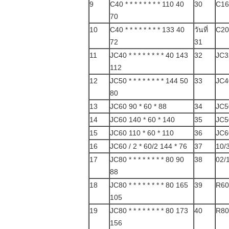
9
C40 * * * * * * * * 110 40
30
C16
70
10
C40 * * * * * * * * 133 40
วันที่
C20
72
31
11
JC40 * * * * * * * * 40 143
32
JC3
112
12
JC50 * * * * * * * * 144 50
33
JC4
80
13
JC60 90 * 60 * 88
34
JC5
14
JC60 140 * 60 * 140
35
JC5
15
JC60 110 * 60 * 110
36
JC6
16
JC60 / 2 * 60/2 144 * 76
37
10/3
17
JC80 * * * * * * * * 80 90
38
02/1
88
18
JC80 * * * * * * * * 80 165
39
R60 
105
19
JC80 * * * * * * * * 80 173
40
R80 
156