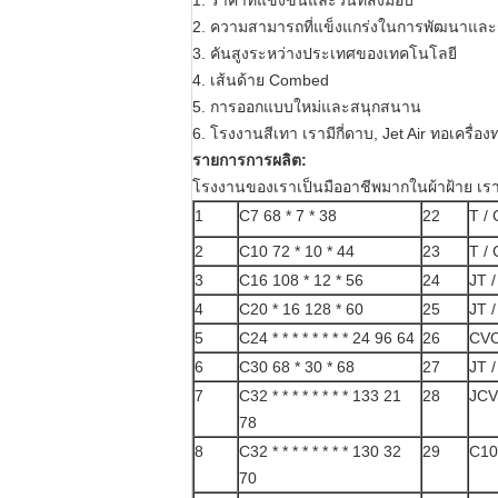
1. ราคาที่แข่งขันและวันที่ส่งมอบ
2. ความสามารถที่แข็งแกร่งในการพัฒนาแล
3. คันสูงระหว่างประเทศของเทคโนโลยี
4. เส้นด้าย Combed
5. การออกแบบใหม่และสนุกสนาน
6. โรงงานสีเทา เรามีกี่ดาบ, Jet Air ทอเครื่อง
รายการการผลิต:
โรงงานของเราเป็นมืออาชีพมากในผ้าฝ้าย เรามี
1
C7 68 * 7 * 38
22
T / 
2
C10 72 * 10 * 44
23
T / 
3
C16 108 * 12 * 56
24
JT /
4
C20 * 16 128 * 60
25
JT /
5
C24 * * * * * * * * 24 96 64
26
CVC4
6
C30 68 * 30 * 68
27
JT /
7
C32 * * * * * * * * 133 21
28
JCVC
78
8
C32 * * * * * * * * 130 32
29
C10
70