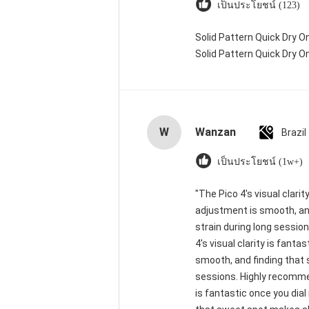
เป็นประโยชน์ (123)
Solid Pattern Quick Dry
Solid Pattern Quick Dry
W
Wanzan
Brazil
เป็นประโยชน์ (1w+)
"The Pico 4's visual clarit
adjustment is smooth, and
strain during long sessio
4's visual clarity is fant
smooth, and finding that 
sessions. Highly recommend
is fantastic once you dial