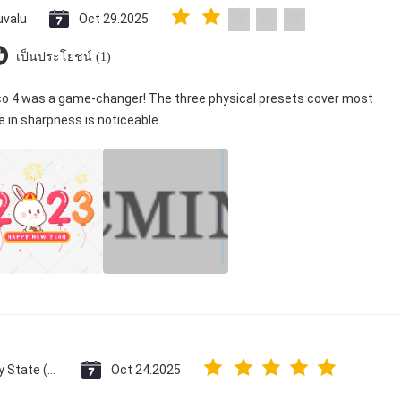
uvalu
Oct 29.2025
เป็นประโยชน์ (1)
ico 4 was a game-changer! The three physical presets cover most
e in sharpness is noticeable.
Vatican City State (Holy See)
Oct 24.2025