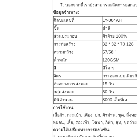
7. นอกจากนี้เรายังสามารถผลิตการออก
ข้อมูลจำเพาะ:
ศิลปะเลขที่
LY-004AH
ชิ้น
สำลี
ส่วนประกอบ
ผ้าฝ้าย 100%
การก่อสร้าง
32 * 32 * 70 128
ความกว้าง
57/58 "
น้ำหนัก
120GSM
สี
สีใด ๆ
จิตร
การออกแบบเดียวก
ตัวอย่างการส่งมอบ
15 วัน
กลุ่มส่งมอบ
30 วัน
มินิจำนวน
3000 เอ็มทีเอ
การใช้งาน:
เสื้อผ้า, กระเป๋า, เตียง, ปก, ผ้าม่าน, ชุด, สิ
หมอน, เสื้อ, รองเท้า, โซฟา, กีฬา, สูท, ชุดว่
ความได้เปรียบทางการแข่งขัน: