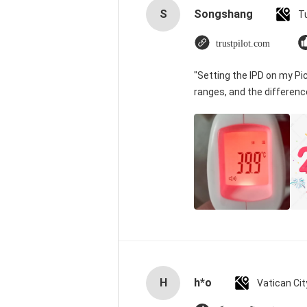
S
Songshang
T
trustpilot.com
"Setting the IPD on my P
ranges, and the differenc
H
h*o