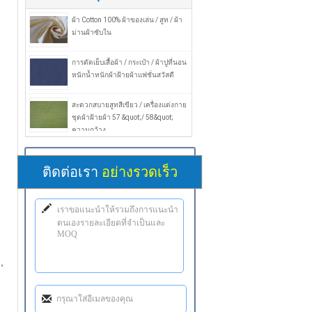
ผ้า Cotton 100% ผ้าของเล่น / สูท / ผ้า
ม่านผ้าซับใน
การตัดเย็บเสื้อผ้า / กระเป๋า / ผ้าปูที่นอน
หนักน้ำหนักผ้าฝ้ายผ้าแฟชั่นสวัสดี
สะดวกสบายสูทสีเขียว / เครื่องแต่งกาย
ชุดผ้าฝ้ายผ้า 57 &quot;/ 58&quot;
ความกว้าง
ติดต่อเรา
อย่างรวดเร็ว
,