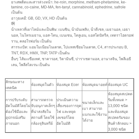
ยาเสพติดและสารล่วงหน้า: he-roin, morphine, metham-phetamine, ke-
tamine, co-caine, MD-MA, fen-tanyl, cannabinoid, ephedrine, safrole
เป็นต้น
อาวุธเคมี: GB, GD, VX, HD เป็นต้น
啊
น้ําเหลวที่เผาไหม้และเป็นพิษ: เบนซิน, น้ํามันเพลิง, น้ําดีเซล, เมธานอล, เอธา
นอล, ไนโทรเมธาน, แอส-โทน, เบนเซน, โทลูเอน, แอสโตนิทรีล, เทตราไฮดรอฟ
ราน, คลอโรฟอร์ม เป็นต้น
สารระเบิด: แอมโมเนียมไนเตรต, โปแทสเซียมไนเตรต, C4, สารประกอบ B,
TNT, RDX, HMX, TNP, TATP เป็นต้น
อื่นๆ: ไส้มะเขือเทศ, ซาคารอส, วิตามินซี, ปาราเซตามอล, อานาลจิน, โพลีเอธี
เลน, โพลีสไตเรน เป็นต้น
ลักษณะทาง
ห้องสมุดในตัว
ห้องสมุด Ecer
ห้องสมุดมาอยท์
ห้องสมุด UC
เทคนิค
ห้องสมุดสเปคต
การปรับระดับ
สามารถตรวจ
ประเมินความ
รัมทั้งหมด >
ขนาดเล็กและ
อัตโนมัติโดยไม่
จับอนุภาคเล็กๆ
เสี่ยงของการจุด
13,000 ชนิด
เบา สามารถ
ต้องใช้มือและ
ที่น่าสงสัยใน
ไฟ และหยุด
และห้องสมุด
แบกและใช้งาน
อุปกรณ์เสริม
สถานที่ โดยใช้
เลเซอร์โดย
สเปคตรัมของ
ได้ง่าย
ภายนอก
กล้องจุลินทรีย์
อัตโนมัติ
สินค้าลักลอบ >
3,000 ชนิด