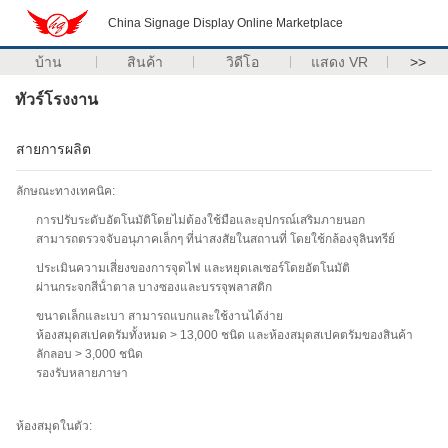
China Signage Display Online Marketplace
บ้าน
สินค้า
วิดีโอ
แสดง VR
>>
ทัวร์โรงงาน
สายการผลิต
ลักษณะทางเทคนิค:
การปรับระดับอัตโนมัติโดยไม่ต้องใช้มือและอุปกรณ์เสริมภายนอก
สามารถตรวจจับอนุภาคเล็กๆ ที่น่าสงสัยในสถานที่ โดยใช้กล้องจุลินทรีย์
ประเมินความเสี่ยงของการจุดไฟ และหยุดเลเซอร์โดยอัตโนมัติ
ผ่านกระจกสีน้ําตาล บางซองและบรรจุพลาสติก
ขนาดเล็กและเบา สามารถแบกและใช้งานได้ง่าย
ห้องสมุดสเปคตรัมทั้งหมด > 13,000 ชนิด และห้องสมุดสเปคตรัมของสินค้า
ลักลอบ > 3,000 ชนิด
รองรับหลายภาษา
ห้องสมุดในตัว: