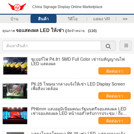
China Signage Display Online Marketplace
บ้าน
สินค้า
วิดีโอ
แสดง VR
>>
จอแสดงผล LED ให้เช่า
คุณภาพ
ผู้จัดจำหน่าย.
(110)
ซูเปอร์ไฟ P4.81 SMD Full Color เช่าร่มสัญญาณไฟ
LED แสดงผล
ติดต่อเรา
P6.25 โฆษณากลางแจ้งให้เช่า LED Display Screen
เพื่อสิ่งแวดล้อม
ติดต่อเรา
PH6mm แสงอลูมิเนียมคณะรัฐมนตรีจอแสดงผล LED
เช่าจอแสดงผล LED หน้าจอสำหรับการประชุม / ถึง
สนามบิน
ติดต่อเรา
แสดงโมดูลโฆษณา P6.25 เช่า LED, แสดงกลางแจ้ง