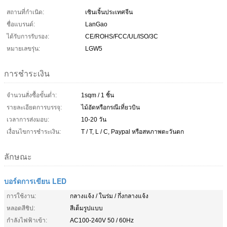
สถานที่กำเนิด:
เซินเจิ้นประเทศจีน
ชื่อแบรนด์:
LanGao
ได้รับการรับรอง:
CE/ROHS/FCC/UL/ISO/3C
หมายเลขรุ่น:
LGW5
การชำระเงิน
จำนวนสั่งซื้อขั้นต่ำ:
1sqm / 1 ชิ้น
รายละเอียดการบรรจุ:
ไม้อัดหรือกรณีเที่ยวบิน
เวลาการส่งมอบ:
10-20 วัน
เงื่อนไขการชำระเงิน:
T / T, L / C, Paypal หรือสหภาพตะวันตก
ลักษณะ
บอร์ดการเขียน LED
การใช้งาน:
กลางแจ้ง / ในร่ม / กึ่งกลางแจ้ง
หลอดสีชิป:
สีเต็มรูปแบบ
กำลังไฟฟ้าเข้า:
AC100-240V 50 / 60Hz