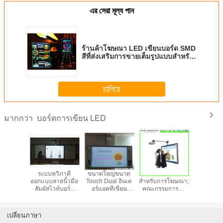
এর সেরা মূল্য পান
ร้านค้าโฆษณา LED เขียนบอร์ด SMD
สีที่ส่งเสริมการขายเต็มรูปแบบสำหรับ
ร้านอาหารบาร์
চালিয়ে
บอร์ดการเขียน LED
มากกว่า
เรคณะ
ระบบทวิภาคี
ขนาดใหญ่ขนาด
LED เขียนกระดาน
1400x4
การเขียน
ออกแบบลายนิ้วมือ
Touch Dual อินเต
สำหรับการโฆษณา;
ขาวแห้งล
กำหนดเอง
สัมผัสไวท์บอร์ด
อร์แอคทีเขียน
คณะกรรมการนำ
ด้านเดียวแ
แบบโต้ตอบสมาร์ท
กระดาน, กระดาน
สำหรับขายอาลีบา
บอร์ดแห
HDMI ศึกษาด้วย
ไวท์บอร์ดแบบ
บาด่วน 2014
ปากกาหมึก
โต้ตอบสำหรับ
ผลิตภัณฑ์ร้อน
เปลี่ยนภาษา
โรงเรียน