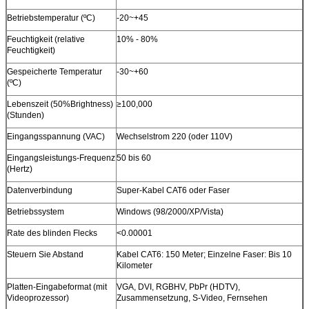
Betriebstemperatur (ºC)
-20~+45
Feuchtigkeit (relative
10% - 80%
Feuchtigkeit)
Gespeicherte Temperatur
-30~+60
(ºC)
Lebenszeit (50%Brightness)
≥100,000
(Stunden)
Eingangsspannung (VAC)
Wechselstrom 220 (oder 110V)
Eingangsleistungs-Frequenz
50 bis 60
(Hertz)
Datenverbindung
Super-Kabel CAT6 oder Faser
Betriebssystem
Windows (98/2000/XP/Vista)
Rate des blinden Flecks
<0.00001
Steuern Sie Abstand
Kabel CAT6: 150 Meter; Einzelne Faser: Bis 10
Kilometer
Platten-Eingabeformat (mit
VGA, DVI, RGBHV, PbPr (HDTV),
Videoprozessor)
Zusammensetzung, S-Video, Fernsehen