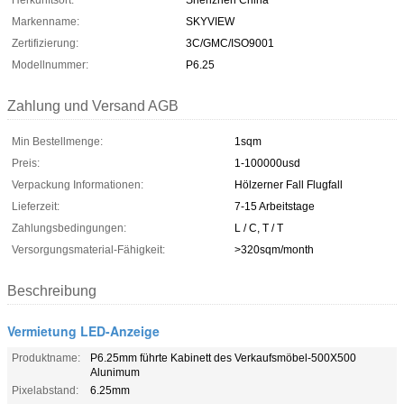
Herkunftsort:
Shenzhen China
Markenname:
SKYVIEW
Zertifizierung:
3C/GMC/ISO9001
Modellnummer:
P6.25
Zahlung und Versand AGB
Min Bestellmenge:
1sqm
Preis:
1-100000usd
Verpackung Informationen:
Hölzerner Fall Flugfall
Lieferzeit:
7-15 Arbeitstage
Zahlungsbedingungen:
L / C, T / T
Versorgungsmaterial-Fähigkeit:
>320sqm/month
Beschreibung
Vermietung LED-Anzeige
Produktname:
P6.25mm führte Kabinett des Verkaufsmöbel-500X500
Alunimum
Pixelabstand:
6.25mm