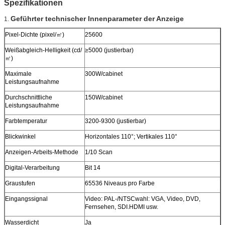
Spezifikationen
Geführter technischer Innenparameter der Anzeige
1.
Pixel-Dichte (pixel/㎡)
25600
Weißabgleich-Helligkeit (cd/
≥5000 (justierbar)
㎡)
Maximale
300W/cabinet
Leistungsaufnahme
Durchschnittliche
150W/cabinet
Leistungsaufnahme
Farbtemperatur
3200-9300 (justierbar)
Blickwinkel
Horizontales 110°; Vertikales 110°
Anzeigen-Arbeits-Methode
1/10 Scan
Digital-Verarbeitung
Bit 14
Graustufen
65536 Niveaus pro Farbe
Eingangssignal
Video: PAL-/NTSCwahl: VGA, Video, DVD,
Fernsehen, SDI.HDMI usw.
Wasserdicht
Ja