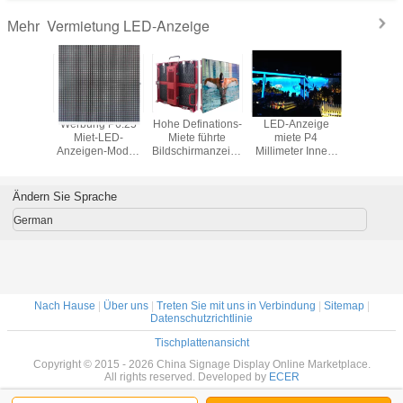
Vermietung LED-Anzeige
Mehr
6mm
Werbung P6.25
Hohe Definations-
LED-Anzeige
Supergef
chten
Miet-LED-
Miete führte
miete P4
Anzeigen-
mkabinett
Anzeigen-Modul,
Bildschirmanzeige
Millimeter Innen,
des licht
nzeige
Videodarstellung
500mm x 500mm
diefarbenreichen
SMD farbe
-Anzeige
LED im Freien
mit 6.25mm Pixel-
LED-Schirm
Innenm
 Treffen
Neigung
annonciert
Ändern Sie Sprache
rmes/des
afens
German
Nach Hause
|
Über uns
|
Treten Sie mit uns in Verbindung
|
Sitemap
|
Datenschutzrichtlinie
Tischplattenansicht
Copyright © 2015 - 2026 China Signage Display Online Marketplace.
All rights reserved. Developed by
ECER