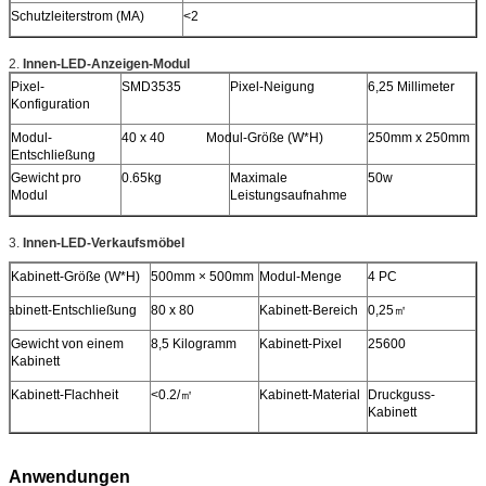
Schutzleiterstrom (MA)
<2
2.
Innen-LED-Anzeigen-Modul
Pixel-
SMD3535
Pixel-Neigung
6,25 Millimeter
Konfiguration
Modul-
40 x 40
Modul-Größe
(W*H)
250mm x 250mm
Entschließung
Gewicht pro
0.65kg
Maximale
50w
Modul
Leistungsaufnahme
3.
Innen-LED-Verkaufsmöbel
Kabinett-Größe (W*H)
500mm × 500mm
Modul-Menge
4 PC
Kabinett-Entschließung
80 x 80
Kabinett-Bereich
0,25
㎡
Gewicht von einem
8,5 Kilogramm
Kabinett-Pixel
25600
Kabinett
Kabinett-Flachheit
<0.2/㎡
Kabinett-Material
Druckguss-
Kabinett
Anwendungen