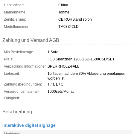
Herkunftsort:
China
Markenname:
Tonme
Zertifizierung:
CE,ROHS,and so on
Modellnummer:
TM03Z42LD
Zahlung und Versand AGB
Min Bestellmenge:
1 Satz
Preis:
FOB Shenzhen 1200USD-1500USD/SET
Verpackung Informationen:
SPERRHOLZ-FALL
Lieferzeit:
15 Tage, nachdem 30% Ablagerung empfangen
worden ist
Zahlungsbedingungen:
T / T, L / C
Versorgungsmaterial-
1000sets/Monat
Fähigkeit:
Beschreibung
Interaktive digital signage