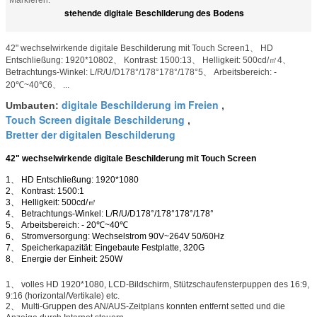
Markieren:
stehende digitale Beschilderung des Bodens
42" wechselwirkende digitale Beschilderung mit Touch Screen1、 HD
Entschließung: 1920*10802、 Kontrast: 1500:13、 Helligkeit: 500cd/㎡4、
Betrachtungs-Winkel: L/R/U/D178°/178°178°/178°5、 Arbeitsbereich: -
20℃~40℃6、 ...
digitale Beschilderung im Freien
Umbauten:
,
Touch Screen digitale Beschilderung
,
Bretter der digitalen Beschilderung
42" wechselwirkende digitale Beschilderung mit Touch Screen
1、 HD Entschließung: 1920*1080
2、 Kontrast: 1500:1
3、 Helligkeit: 500cd/㎡
4、 Betrachtungs-Winkel: L/R/U/D178°/178°178°/178°
5、 Arbeitsbereich: - 20℃~40℃
6、 Stromversorgung: Wechselstrom 90V~264V 50/60Hz
7、 Speicherkapazität: Eingebaute Festplatte, 320G
8、 Energie der Einheit: 250W
1、 volles HD 1920*1080, LCD-Bildschirm, Stützschaufensterpuppen des 16:9,
9:16 (horizontal/Vertikale) etc.
2、 Multi-Gruppen des AN/AUS-Zeitplans konnten entfernt setted und die