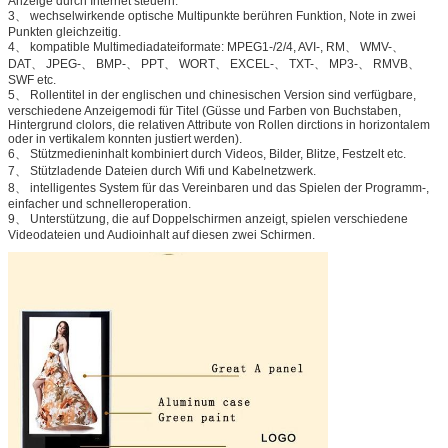
Anzeige durch Internet steuern.
3、 wechselwirkende optische Multipunkte berühren Funktion, Note in zwei
Punkten gleichzeitig.
4、 kompatible Multimediadateiformate: MPEG1-/2/4, AVI-, RM、 WMV-、
DAT、 JPEG-、 BMP-、 PPT、 WORT、 EXCEL-、 TXT-、 MP3-、 RMVB、
SWF etc.
5、 Rollentitel in der englischen und chinesischen Version sind verfügbare,
verschiedene Anzeigemodi für Titel (Güsse und Farben von Buchstaben,
Hintergrund clolors, die relativen Attribute von Rollen dirctions in horizontalem
oder in vertikalem konnten justiert werden).
6、 Stützmedieninhalt kombiniert durch Videos, Bilder, Blitze, Festzelt etc.
7、 Stützladende Dateien durch Wifi und Kabelnetzwerk.
8、 intelligentes System für das Vereinbaren und das Spielen der Programm-,
einfacher und schnelleroperation.
9、 Unterstützung, die auf Doppelschirmen anzeigt, spielen verschiedene
Videodateien und Audioinhalt auf diesen zwei Schirmen.