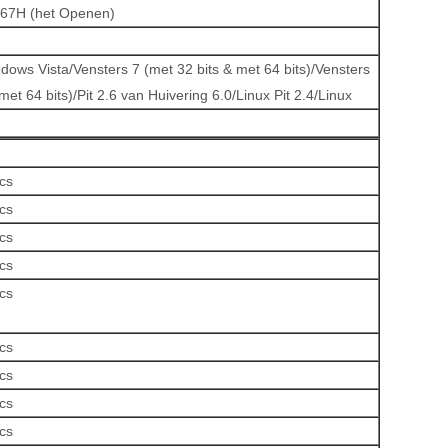
267H (het Openen)
ws Vista/Vensters 7 (met 32 bits & met 64 bits)/Vensters
met 64 bits)/Pit 2.6 van Huivering 6.0/Linux Pit 2.4/Linux
cs
cs
cs
cs
cs
cs
cs
cs
cs