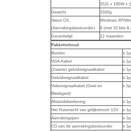
252L x 185W x 
Gewicht
1500g
Steun OS
Windows XP/Windo
(Aanrakingsbestuurder)
8 (met 32 bits & 
Garantietijd
12 maanden
Pakketinhoud
Monitor
x 1p
VGA-Kabel
x 1p
(Zwarte) geluidssignaalkabel
x 1p
Geluidssignaalkabel
x 1p
Videosignaalkabel (Geel en
x 2p
Bleekgeel)
Afstandsbediening
x 1p
Het Huismacht van gelijkstroom 12V
x 1p
Aanrakingspen
x 1p
CD van de aanrakingsbestuurder
x 1p