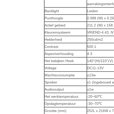
aanrakingsinterf
Backlight
Leiden
Punthoogte
0.088 (W) x 0.2
Actief gebied
211.2 (W) x 158
Kleurensysteem
VRIEND-4.43, N
Helderheid
250cd/m2
Contrast
500:1
Aspectverhouding
4:3
Het bekijken Hoek
140°(H)/110°(V)
Voltage
DC11-13V
Machtsconsumptie
≤13w
Spreker
x1 (Ingebouwd a
Audiooutput
≤1w
Het werktemperatuur
-20~60℃
Opslagtemperatuur
-30~70℃
Grootte (mm)
252L x 216W x 7