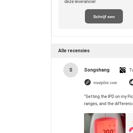
deze leverancier
Schrijf een
recensie
Alle recensies
S
Songshang
T
trustpilot.com
"Setting the IPD on my P
ranges, and the differenc