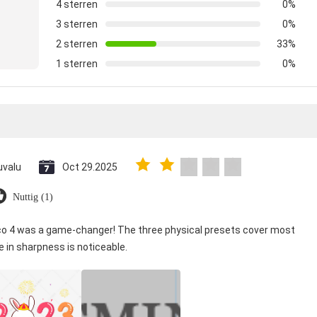
4 sterren
0%
3 sterren
0%
2 sterren
33%
1 sterren
0%
uvalu
Oct 29.2025
Nuttig (1)
ico 4 was a game-changer! The three physical presets cover most
e in sharpness is noticeable.