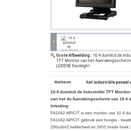
Grote Afbeelding :
10.4 duimlcd de Indu
TFT Monitor van het Aanrakingsscher
LEIDENE Backlight
het industriële paneel
Markeren:
10.4 duimlcd de Industriële TFT Monito
van het de Aanrakingsscherm van 10.4 d
Inleiding:
FA1042-NP/C/T is een monitor van 10.4 dui
FA1042-NP/C/T gebruik een hoogte - kwalit
250cd/m2 helderheid en (H/V) brede hoek 1