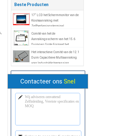
Beste Producten
17“ LCD het Schermmonitor van de
Kioskaanraking met
Zelfbedieningsterminal
,
Comité van het de
Aanrakingsscherm van het 15.6
Duimg+g Grote Formaat het
Capacitieve met EXC7200-
Het interactieve Comité van de 12.1
Bestuurder IC
Duim Capacitieve Multiaanraking
voor Industriële toepassing
Contacteer ons
Snel