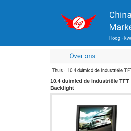
China
Mark
Hoog - kwal
Over ons
Thuis
10.4 duimlcd de Industriële T
10.4 duimlcd de Industriële TF
Backlight