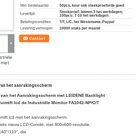
Min. bestelaantal:
50pcs, keur ook steekproeforde goed
Steekproef: binnen 3 het werkdagen;
Levertijd:
100pcs: 7-10 het werkdagen
Betalingscondities:
T/T, L/C, het Westenunie, Paypal
Levering vermogen:
10000 stuks per maand
Contact
striële
m met
 van het aanrakingsscherm
r van het Aanrakingsscherm met LEIDENE Backlight
uimtft lcd de Industriële Monitor FA1042-NP/C/T
mtft lcd met het aanrakingsscherm.
eits nieuw LCD Comité, met 800x600-resolutie,
40°/110°, die