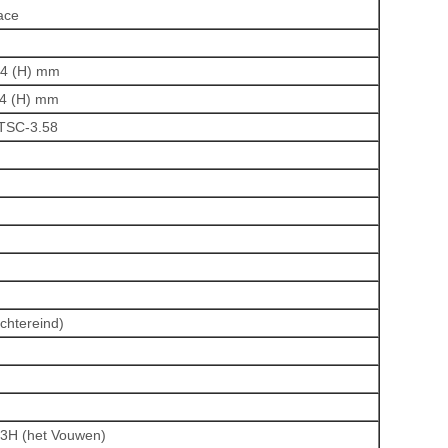
ace
64 (H) mm
.4 (H) mm
TSC-3.58
chtereind)
3H (het Vouwen)