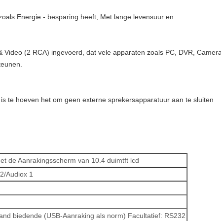
 zoals Energie - besparing heeft, Met lange levensuur en
 Video (2 RCA) ingevoerd, dat vele apparaten zoals PC, DVR, Camera
teunen.
 is te hoeven het om geen externe sprekersapparatuur aan te sluiten
et de Aanrakingsscherm van 10.4 duimtft lcd
 2/Audiox 1
and biedende (USB-Aanraking als norm)
Facultatief: RS232