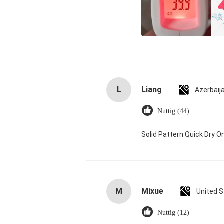
L
Liang
Azerbaij
Nuttig (44)
Solid Pattern Quick Dry
M
Mixue
United 
Nuttig (12)