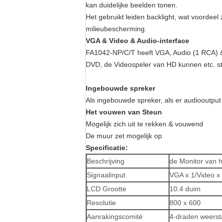
kan duidelijke beelden tonen.
Het gebruikt leiden backlight, wat voordeel
milieubescherming.
VGA & Video & Audio-interface
FA1042-NP/C/T heeft VGA, Audio (1 RCA) &
DVD, de Videospeler van HD kunnen etc. s
Ingebouwde spreker
Als ingebouwde spreker, als er audiooutput
Het vouwen van Steun
Mogelijk zich uit te rekken & vouwend
De muur zet mogelijk op
Specificatie:
Beschrijving
de Monitor van h
Signaalinput
VGA x 1/Video x
LCD Grootte
10.4 duim
Resolutie
800 x 600
Aanrakingscomité
4-draden weerst