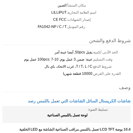
مكان المنشأ:
الصين
اسم العلامة التجارية:
LILLIPUT
إصدار الشهادات:
CE FCC
رقم الموديل:
FA1042-NP / C / T
شروط الدفع والشحن
الحد الأدنى لكمية:
يقبل 50pcs, أيضا عينة أمر
وقت التسليم:
عينة: ضمن 3 عمل يوم; 100pcs: 7-10 عمل يوم
شروط الدفع:
T / T، L / C، غرب الاتحاد، باي بال
القدرة على العرض:
10000 قطعة شهريا
وصف
شاشات الكريستال السائل الشاشات التي تعمل باللمس رصد
تسليط الضوء:
لوحة تعمل باللمس الصناعية
10.4 بوصة LCD TFT تعمل باللمس مراقب الصناعية الشاشة مع LED الخلفية