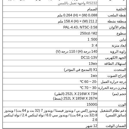
RS232 واجهة تعمل باللمس
الخلفية
الصمام
نقطة الملعب
0،088 (W) × 0.264 (H) ملم
منطقة نشطة
211.2 (W) × 158.4 (H) ملم
نظام الألوان
PAL-4.43، NTSC-3.58
سطوع
250cd / M2
تباين
500: 1
ابعاد متزنة
4: 3
زاوية الرؤية
140 درجة (H) / 110 درجة (V)
الجهد االكهربى
DC11-13V
استهلاك الطاقة
≤13w
المتحدث
X1 (المدمج في المؤخر)
إخراج الصوت
≤1w
درجة حرارة العمل
-20 ~ 60 ℃
مخزن درجة الحرارة
-30 ~ 70 ℃
حجم (مم)
252L X 216W X 73H (الطي)
252L X 185W X 267H (بسط)
الوزن
1500G
دعم نظام التشغيل
ويندوز إكس بي / ويندوز فيستا / ويندوز 7 (32 بت و 64 بت) / ويندوز
(سائق اللمس)
8 (32 بت و 64 بت) / ويندوز سي 6.0 / نواة لينكس 2.4 / نواة لينكس
2.6
الضمان الوقت
12 شهر