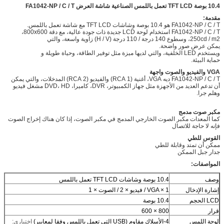
10.4 بوصة TFT LCD تعمل باللمس الصناعية شاشة العرض FA1042-NP / C / T
مقدمة:
FA1042-NP / C / T هو 10.4 بوصة وشاشات TFT LCD مع شاشة تعمل باللمس.
FA1042-NP / C / T استخدام لوحة LCD جديدة ذات جودة عالية، مع دقة 800x600،
250cd / m2، وسطوع 140 درجة / 110 درجة (H / V) زاوية واسعة، والتي
يمكن عرض صور واضحة.
ويستخدم LED الخلفية، والتي لديها ميزة مثل توفير الطاقة، وحياة طويلة و
حماية البيئة.
VGA والفيديو والصوت واجهة
FA1042-NP / C / T ديه VGA، أغنية (1 RCA) والفيديو (2 RCA) المدخلات، والتي يمكن
أن تدعم العديد من الأجهزة مثل جهاز الكمبيوتر، DVR، كاميرا، DVD، HD مشغل فيديو
وهلم جرا.
مكبر صوت مدمج
كما المعدات مكبر الصوت الخارجي المدمج في مكبر الصوت، إذا كان هناك إخراج الصوت
فإنه لا حاجة للاتصال
القوس للطي
ممكن أن تمتد وقابلة للطي
جدار جبل الممكن
المواصفات:
وصف
10.4 بوصة وشاشات TFT LCD تعمل باللمس
إشارة الإدخال
VGA × 1 / فيديو × 2 / الصوت × 1
LCD الحجم
10.4 بوصة
قرار
800 × 600
لوحة اللمس
4-الأسلاك مقاوم (USB التي تعمل باللمس وفقا لمعايير)
اختياري: