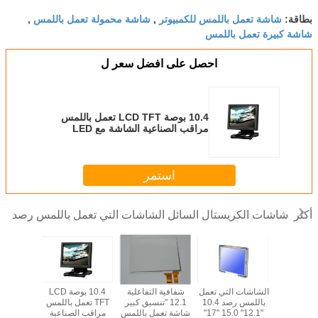
شاشة تعمل باللمس للكمبيوتر
شاشة محمولة تعمل باللمس
بطاقة:
,
,
شاشة كبيرة تعمل باللمس
احصل على افضل سعر ل
10.4 بوصة LCD TFT تعمل باللمس
مراقب الصناعية الشاشة مع LED
الخلفية
استمر
شاشات الكريستال السائل الشاشات التي تعمل باللمس رصد
أكثر
17"lcd كشك touch
الشاشات التي تعمل
شفافية التفاعلية
10.4 بوصة LCD
{capit}s
باللمس رصد 10.4
12.1 "تنسيق كبير
TFT تعمل باللمس
لوحة بالس
مدرب مع self
"12.1" 15.0 "17"
شاشة تعمل باللمس
مراقب الصناعية
اللمس ل