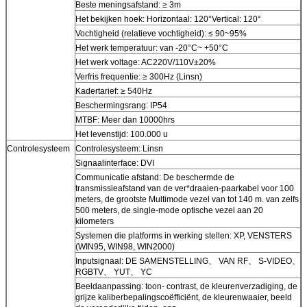
Beste meningsafstand: ≥ 3m
Het bekijken hoek: Horizontaal: 120°Vertical: 120°
Vochtigheid (relatieve vochtigheid): ≤ 90~95%
Het werk temperatuur: van -20°C~ +50°C
Het werk voltage: AC220V/110V±20%
Verfris frequentie: ≥ 300Hz (Linsn)
Kadertarief: ≥ 540Hz
Beschermingsrang: IP54
MTBF: Meer dan 10000hrs
Het levenstijd: 100.000 u
Controlesysteem
Controlesysteem: Linsn
Signaalinterface: DVI
Communicatie afstand: De beschermde de
transmissieafstand van de ver*draaien-paarkabel voor 100
meters, de grootste Multimode vezel van tot 140 m. van zelfs
500 meters, de single-mode optische vezel aan 20
kilometers
Systemen die platforms in werking stellen: XP, VENSTERS
(WIN95, WIN98, WIN2000)
Inputsignaal: DE SAMENSTELLING、 VAN RF、 S-VIDEO、
RGBTV、 YUT、 YC
Beeldaanpassing: toon- contrast, de kleurenverzadiging, de
grijze kaliberbepalingscoëfficiënt, de kleurenwaaier, beeld