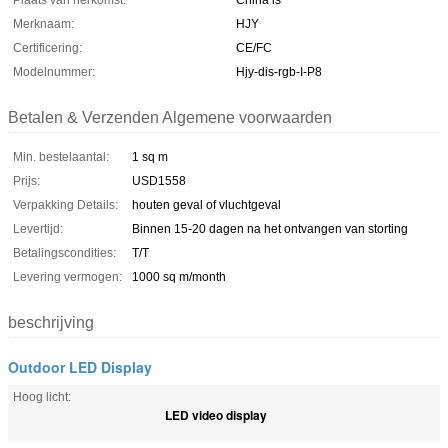
Plaats van herkomst:
China is
Merknaam:
HJY
Certificering:
CE/FC
Modelnummer:
Hjy-dis-rgb-I-P8
Betalen & Verzenden Algemene voorwaarden
Min. bestelaantal:
1 sq m
Prijs:
USD1558
Verpakking Details:
houten geval of vluchtgeval
Levertijd:
Binnen 15-20 dagen na het ontvangen van storting
Betalingscondities:
T/T
Levering vermogen:
1000 sq m/month
beschrijving
Outdoor LED Display
Hoog licht:
LED video display