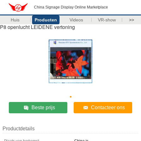
China Signage Display Online Marketplace
Huis
Producten
Videos
VR-show
>>
P8 openlucht LEIDENE vertoning
Beste prijs
Contacteer ons
Productdetails