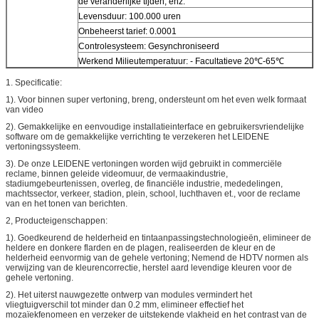
de veranderlijke tijden, enz.
Levensduur: 100.000 uren
Onbeheerst tarief: 0.0001
Controlesysteem: Gesynchroniseerd
Werkend Milieutemperatuur: - Facultatieve 20℃-65℃
1. Specificatie:
1). Voor binnen super vertoning, breng, ondersteunt om het even welk formaat
van video
2). Gemakkelijke en eenvoudige installatieinterface en gebruikersvriendelijke
software om de gemakkelijke verrichting te verzekeren het LEIDENE
vertoningssysteem.
3). De onze LEIDENE vertoningen worden wijd gebruikt in commerciële
reclame, binnen geleide videomuur, de vermaakindustrie,
stadiumgebeurtenissen, overleg, de financiële industrie, mededelingen,
machtssector, verkeer, stadion, plein, school, luchthaven et., voor de reclame
van en het tonen van berichten.
2, Producteigenschappen:
1). Goedkeurend de helderheid en tintaanpassingstechnologieën, elimineer de
heldere en donkere flarden en de plagen, realiseerden de kleur en de
helderheid eenvormig van de gehele vertoning; Nemend de HDTV normen als
verwijzing van de kleurencorrectie, herstel aard levendige kleuren voor de
gehele vertoning.
2). Het uiterst nauwgezette ontwerp van modules vermindert het
vliegtuigverschil tot minder dan 0.2 mm, elimineer effectief het
mozaïekfenomeen en verzeker de uitstekende vlakheid en het contrast van de