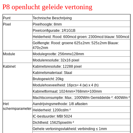
P8 openlucht geleide vertoning
Punt
Technische Beschrijving
Pixel
Pixelhoogte: 8mm
Pixelconfiguratie: 1R1G1B
Helderheid: Rood: 600mcd groen: 2300mcd blauw: 500mcd
Golflengte: Rood: groene 625±2nm: 525±2nm Blauw:
470±2nm
Module
Modulegrootte: 256mmx128mm
Moduleresolutie: 32x16 pixel
Kabinet
Kabinetsresolutie: 12288 pixel
Kabinetsmateriaal: Staal
Brutogewicht: 20kg
Modulehoeveelheid: 16pcs= 4 (w) x 4 (h)
Kabinetformaat: 1024mm×768mm×100mm
Machtsconsumptie: Max.: 1000W/m Gemiddelde ²: 400W/m ²
Het
Aandrijvingsmethode: 1/8 aftasten
schermparameter
Helderheid: 1200cd/m ²
IC-bestuurder: MBI 5024
Dichtheid: 15625pixel/m ²
Gehele vertoningsvlakheid: verbinding ≤ 1mm