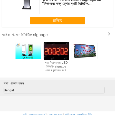
"বিজ্ঞাপনের জন্য ফ্লোর স্থায়ী ডিজিটাল
signage
চালিয়ে
খালেদা ডিজিটাল signage
অধিক
 LED ডিসপ্লে
সময় / তাপমাত্রা LED
ছোট পিচ 
েদা P12 পূর্ণ
ডিজিটাল signage
নেতৃত্বাধীন
ল signage
একক / ডুয়াল রঙ সংখ্যা
signage
LED ডিসপ্লে
বাণিজ্যিক বিজ
LED ডিস
ভাষা পরিবর্তন করুন
Bengali
বাড়ি
|
আমাদের সম্পর্কে
|
যোগাযোগ করুন
|
সাইট ম্যাপ
|
গোপনীয়তা নীতি