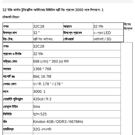
32 ইঞ্চি কাস্টম ইন্টারেক্টিভ আউটডোর ডিজিটাল মাল্টি টাচ প্যানেল 3000 সঙ্গে সিগনাগে: 1
চটজলদি বিবরণ
বিশেষ
ণশড
32C28
আয়তন
32 ইঞ্চি
উল্লেখ
উপলব্ধ মাপ
32 "
ডিসপ্লে প্যানেল
এ গ্রেড LED
টাচ টেক.
মাল্টি টাচ আইআর.
নেটওয়ার্ক
ওয়াইফাই / 3G
ণশড
32C28
প্যানেল ও তির্যক
32 ইঞ্চি
সক্রিয় ফোন
698 (এইচ) * 393 (v) মিমি
সমাধান
1366 * 768
সাপোর্ট রঙ
8bit, 16.7M
দেখার কোণ
হা / ভী: 178 ° / 178 °
ক্সসে
3000: 1
হোয়াইট লুমিন্যান্স
420cd / মি 2
রেসপন্স টাইম
5ms
সিপিইউ
ইন্টেল 525
র্যাম
Kinston 4GB / DDR3 / 667MHz
হার্ডডিস্ক
32G এসএসডি