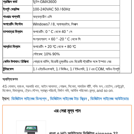
গ্রাফিক্স কার্ড
ইন্টেল GMA3600
ইনপুট ভোল্টেজ
100-240VAC 50 / 60Hz
পাওয়ার সাপ্লাই
অভ্যন্তরীণ এসি
অপারেটিং সিস্টেম
Windows7 / 8, অ্যানড্রইড, লিনাক্স
তাপমাত্রা
বিন্যাস
অপারেটিং: 0 ° C থেকে 40 ° সে
সংগ্রহস্থল: + 60 ° -20 ° C থেকে সি
আর্দ্রতা
বিন্যাস
অপারেটিং + 20 ℃ থেকে + 80 ℃
স্টোরেজ: 10% 90%
কেবিন উপাদান / চিকিত্সা
পোড়ানো বার্নিশ, বিরোধী চুম্বকীয় এবং বিরোধী স্ট্যাটিক সঙ্গে ইস্পাত ঘের
ইন্টারফেস
1 / এইচডিএমআই, 1 / ভিজিএ, 1 / ইউএসবি, 1 / এর COM, অডিও ইনপুট
অ্যাপ্লিকেশন
4S দোকান, ব্যাংক, সরকারি খাত, আইন আদালত, শোরুম, সিনেমা, সামরিক ঘাঁটি, শপিং মল, হোটেল, রেস্টুরেন্ট,
বিনোদন, বিমানবন্দর, ট্রেন স্টেশন, স্বাস্থ্য পরিচর্যা, নির্মাণ লবি, আর্থিক পরিষেবা কেন্দ্র, and so on.
ডিজিটাল সাইনেজ ডিসপ্লে
ডিজিটাল সাইনেজ টাচ স্ক্রিন
ডিজিটাল সাইনেজ আউটডোর
ট্যাগ:
,
,
এর সেরা মূল্য পান
খুচরা ও HD আউটডোর ডিজিটাল signage 32