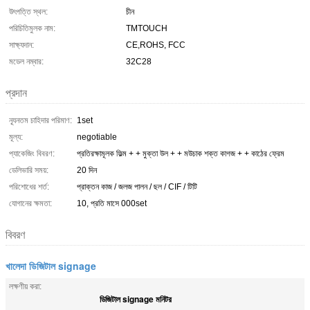
উৎপত্তি স্থল:
চীন
পরিচিতিমুলক নাম:
TMTOUCH
সাক্ষ্যদান:
CE,ROHS, FCC
মডেল নম্বার:
32C28
প্রদান
ন্যূনতম চাহিদার পরিমাণ:
1set
মূল্য:
negotiable
প্যাকেজিং বিবরণ:
প্রতিরক্ষামূলক ফিল্ম + + মুক্তা উল + + মউচাক শক্ত কাগজ + + কাঠের ফ্রেম
ডেলিভারি সময়:
20 দিন
পরিশোধের শর্ত:
প্রাক্তন কাজ / জলজ পালন / ছল / CIF / টিটি
যোগানের ক্ষমতা:
10, প্রতি মাসে 000set
বিবরণ
খালেদা ডিজিটাল signage
লক্ষণীয় করা:
ডিজিটাল signage মনিটর