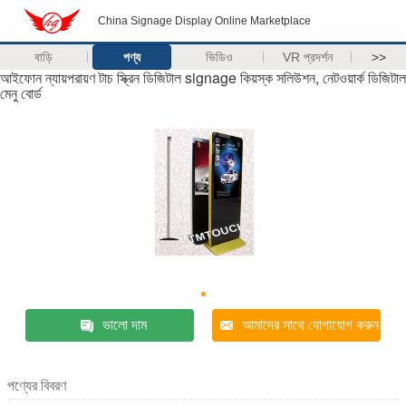
China Signage Display Online Marketplace
বাড়ি
পণ্য
ভিডিও
VR প্রদর্শন
>>
আইফোন ন্যায়পরায়ণ টাচ স্ক্রিন ডিজিটাল signage কিয়স্ক সলিউশন, নেটওয়ার্ক ডিজিটাল
মেনু বোর্ড
ভালো দাম
আমাদের সাথে যোগাযোগ করুন
পণ্যের বিবরণ