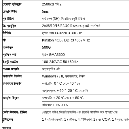
হোয়াইট লুমিন্যান্স
2500cd / মি 2
রেসপন্স টাইম
5ms
পৃষ্ঠ চিকিত্সা
হার্ড-লেপ (3H), বিরোধী একদৃষ্টি চিকিত্সা
টাচ প্রযুক্তি
2/4/6/10/16/32/40 বিকল্পের জন্য মাল্টি স্পর্শ পর্দা
সিপিইউ
ইন্টেল কোর i3-3220 3.30GHz
র্যাম
Kinston 4GB / DDR3 / 667MHz
হার্ডডিস্ক
500G
গ্রাফিক্স কার্ড
ইন্টেল GMA3600
ইনপুট ভোল্টেজ
100-240VAC 50 / 60Hz
পাওয়ার সাপ্লাই
অভ্যন্তরীণ এসি
অপারেটিং সিস্টেম
Windows7 / 8, অ্যানড্রইড, লিনাক্স
তাপমাত্রা
বিন্যাস
অপারেটিং: 0 ° C থেকে 40 ° সে
সংগ্রহস্থল: + 60 ° -20 ° C থেকে সি
আর্দ্রতা
বিন্যাস
অপারেটিং + 20 ℃ থেকে + 80 ℃
স্টোরেজ: 10% 90%
কেবিন উপাদান / চিকিত্সা
পোড়ানো বার্নিশ, বিরোধী চুম্বকীয় এবং বিরোধী স্ট্যাটিক সঙ্গে ইস্পাত ঘের
ইন্টারফেস
1 / এইচডিএমআই, 1 / ভিজিএ, 4 / ইউএসবি, 1 / এর COM, 1 / ল্যান, অডি
আবেদন