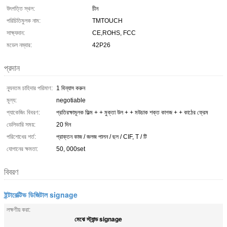
উৎপত্তি স্থল:
চীন
পরিচিতিমুলক নাম:
TMTOUCH
সাক্ষ্যদান:
CE,ROHS, FCC
মডেল নম্বার:
42P26
প্রদান
ন্যূনতম চাহিদার পরিমাণ:
1 বিন্যাস করুন
মূল্য:
negotiable
প্যাকেজিং বিবরণ:
প্রতিরক্ষামূলক ফিল্ম + + মুক্তা উল + + মউচাক শক্ত কাগজ + + কাঠের ফ্রেম
ডেলিভারি সময়:
20 দিন
পরিশোধের শর্ত:
প্রাক্তন কাজ / জলজ পালন / ছল / CIF, T / টি
যোগানের ক্ষমতা:
50, 000set
বিবরণ
ইন্টারেক্টিভ ডিজিটাল signage
লক্ষণীয় করা:
মেঝে স্ট্যান্ড signage