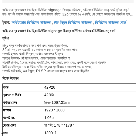
আইফোন ন্যায়পরায়ণ টাচ স্ক্রিন ডিজিটাল signage কিয়স্ক সলিউশন, নেটওয়ার্ক ডিজিটাল মেনু বোর্ড সুবিধা চালু /
বন্ধ সমর্থন বাস্তব সময় ঘড়ি এবং স্বয়ংক্রিয় শক্তি, 32bit সত্য রঙ ওএসডি, যে কোনো অবস্থানে প্রদর্শিত হত...
আউটডোর ডিজিটাল সাইনেজ
টাচ স্ক্রিন ডিজিটাল সাইনেজ
ডিজিটাল সাইনেজ বোর্ড
ট্যাগ:
,
,
আইফোন ন্যায়পরায়ণ টাচ স্ক্রিন ডিজিটাল signage কিয়স্ক সলিউশন, নেটওয়ার্ক ডিজিটাল মেনু বোর্ড
সুবিধা
চালু / বন্ধ সমর্থন বাস্তব সময় ঘড়ি এবং স্বয়ংক্রিয় শক্তি,
32bit সত্য রঙ ওএসডি, যে কোনো অবস্থানে প্রদর্শিত হতে পারে
সাপোর্ট ইমেজ টেক্সট মিশ্রণ, সর্বোচ্চ আরোপন 5 স্তর
অবাধে বিভক্ত-পর্দা ফাংশন সঙ্গে, একে অপরকে প্রভাবিত না
সাপোর্ট ভিডিও, ইমেজ, স্ক্রলিং সাবটাইটেল, আবহাওয়া, তথ্য এবং, একই সঙ্গে লোগো প্রদর্শন
মিডিয়া ডেটা গ্রহণ এবং ইন্টারনেটের মাধ্যমে স্থানীয়ভাবে সংরক্ষণ করতে সক্ষম,
সাপোর্ট মাল্টিকাস্ট, অন ডিমান্ড, RLSP এমএমএস বাস্তব সময় তরঙ্গ স্ট্রিমিং.
বিশেষ উল্লেখ
ণশড
42P26
প্যানেল ও তির্যক
42 ইঞ্চি
সক্রিয় ফোন
তির্যক 1067.31mm
সমাধান
1920 * 1080
সাপোর্ট রঙ
1.06bit
দেখার কোণ
হা / ভী: 178 ° / 178 °
ক্সসে
1300: 1