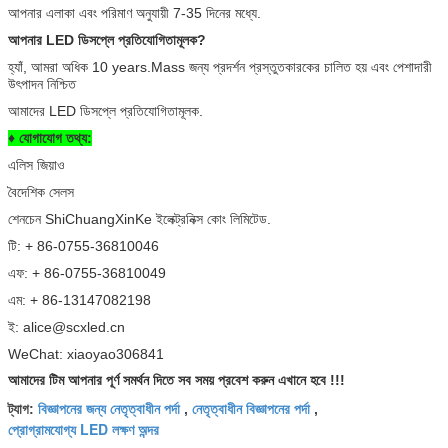
আপনার এলাকা এবং পরিমাণ অনুযায়ী 7-35 দিনের মধ্যে.
আপনার LED ডিসপ্লে প্রতিযোগিতামূলক?
হ্যাঁ, আমরা অধিক 10 years.Mass জন্য প্রদর্শন প্রস্তুতকারকের চালিত হয় এবং পেশাদারী
উৎপাদন নিশ্চিত
আমাদের LED ডিসপ্লে প্রতিযোগিতামূলক.
♦ যোগাযোগ তথ্য:
এলিস জিয়াও
বৈদেশিক সেলস
শেনচেন ShiChuangXinKe ইলেক্ট্রনিক্স কোং লিমিটেড.
টি: + 86-0755-36810046
এফ: + 86-0755-36810049
এম: + 86-13147082198
ই: alice@scxled.cn
WeChat: xiaoyao306841
আমাদের টিম আপনার পূর্ণ সমর্থন দিতে সব সময় প্রবেশ করুন এখানে হবে !!!
বিজ্ঞাপনের জন্য নেতৃত্বাধীন পর্দা
নেতৃত্বাধীন বিজ্ঞাপনের পর্দা
ট্যাগ:
,
,
প্রোগ্রামযোগ্য LED লক্ষণ অন্দর