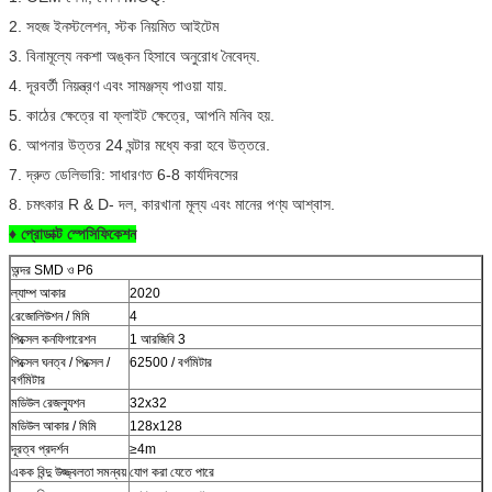
2. সহজ ইনস্টলেশন, স্টক নিয়মিত আইটেম
3. বিনামূল্যে নকশা অঙ্কন হিসাবে অনুরোধ নৈবেদ্য.
4. দূরবর্তী নিয়ন্ত্রণ এবং সামঞ্জস্য পাওয়া যায়.
5. কাঠের ক্ষেত্রে বা ফ্লাইট ক্ষেত্রে, আপনি মনিব হয়.
6. আপনার উত্তর 24 ঘন্টার মধ্যে করা হবে উত্তরে.
7. দ্রুত ডেলিভারি: সাধারণত 6-8 কার্যদিবসের
8. চমৎকার R & D- দল, কারখানা মূল্য এবং মানের পণ্য আশ্বাস.
♦ প্রোডাক্ট স্পেসিফিকেশন
অন্দর SMD ও P6
ল্যাম্প আকার
2020
রেজোলিউশন / মিমি
4
পিক্সেল কনফিগারেশন
1 আরজিবি 3
পিক্সেল ঘনত্ব / পিক্সেল /
62500 / বর্গমিটার
বর্গমিটার
মডিউল রেজল্যুশন
32x32
মডিউল আকার / মিমি
128x128
দূরত্ব প্রদর্শন
≥4m
একক বিন্দু উজ্জ্বলতা সমন্বয়
যোগ করা যেতে পারে