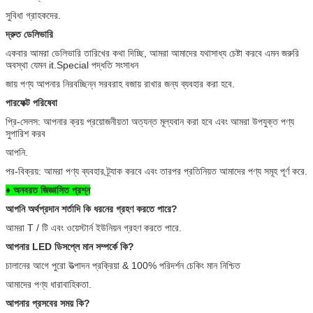
সুবিধা গ্রাহকদের.
দ্রুত ডেলিভারি
একবার আমরা ডেলিভারি তারিখের কথা দিচ্ছি, আমরা আমাদের যথাসাধ্য চেষ্টা করবে এমন জরুরি
অবস্থা যেমন it.Special পদ্ধতি সংসাধন
জায় পণ্য আপনার নিরবচ্ছিন্ন সরবরাহ বজায় রাখার জন্য ব্যবহার করা হবে.
পারফেক্ট পরিষেবা
প্রি-সেলস: আপনার ক্রয় প্রয়োজনীয়তা অত্যন্ত মূল্যবান করা হবে এবং আমরা উপযুক্ত পণ্য
সুপারিশ করব
আপনি.
পর-বিক্রয়: আমরা পণ্য ব্যবহার ট্র্যাক করবে এবং তারপর প্রতিনিয়ত আমাদের পণ্য সমূহ পূর্ণ করে.
♦ অনবরত জিজ্ঞাসিত প্রশ্ন
আপনি অর্থপ্রদান শর্তাদি কি ধরনের গ্রহণ করতে পারে?
আমরা T / টি এবং ওয়েস্টার্ন ইউনিয়ন গ্রহণ করতে পারে.
আপনার LED ডিসপ্লে মান সম্পর্কে কি?
চালানের আগে পুরো উত্পাদন প্রক্রিয়া & 100% পরিদর্শন চেকিং মান নিশ্চিত
আমাদের পণ্য ধারাবাহিকতা.
আপনার প্রসবের সময় কি?