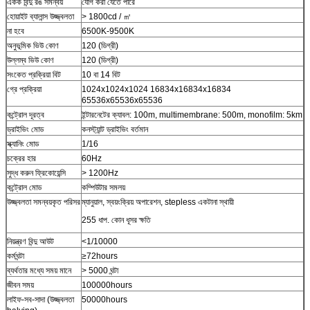
একক বিন্দু রঙ সমন্বয়
যোগ করা যেতে পারে
হোয়াইট ব্যালান্স উজ্জ্বলতা
> 1800cd / ㎡
না হবে
6500K-9500K
অনুভূমিক ভিউ কোণ
120 (ডিগ্রী)
উল্লম্ব ভিউ কোণ
120 (ডিগ্রী)
সংকেত প্রক্রিয়া বিট
10 বা 14 বিট
গ্রে প্রক্রিয়া
1024x1024x1024 16834x16834x16834
65536x65536x65536
কন্ট্রোল দূরত্ব
ইন্টারনেটের ক্যাবল: 100m, multimembrane: 500m, monofilm: 5km
ড্রাইভিং মোড
কনস্ট্যান্ট ড্রাইভিং বর্তমান
স্ক্যানিং মোড
1/16
চক্রের হার
60Hz
সুদ্ধ করুন ফ্রিকোয়েন্সি
> 1200Hz
কন্ট্রোল মোড
কম্পিউটার সমলয়
উজ্জ্বলতা সমন্বয়কৃত পরিসর
ম্যানুয়াল, স্বয়ংক্রিয় অপারেশন, stepless একটানা স্থায়ী
255 ধাপ. কোন ধূসর ক্ষতি
নিয়ন্ত্রণ বিন্দু আউট
<1/10000
কর্মঘন্টা
≥72hours
ব্যর্থতার মধ্যে সময় মানে
> 5000 ঘন্টা
জীবন সময়
100000hours
লাইফ-সব-সাদা (উজ্জ্বলতা
50000hours