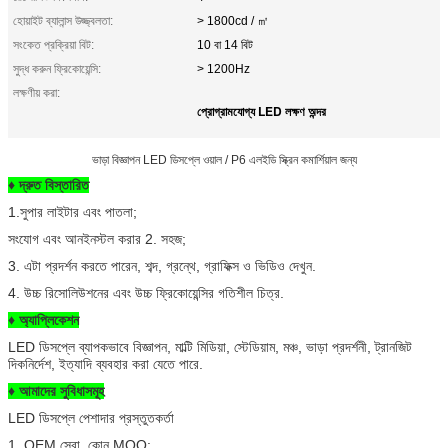
হোয়াইট ব্যালান্স উজ্জ্বলতা:
> 1800cd / ㎡
সংকেত প্রক্রিয়া বিট:
10 বা 14 বিট
সুদ্ধ করুন ফ্রিকোয়েন্সি:
> 1200Hz
লক্ষণীয় করা:
প্রোগ্রামযোগ্য LED লক্ষণ অন্দর
ভাড়া বিজ্ঞাপন LED ডিসপ্লে ওয়াল / P6 এলইডি স্ক্রিন কমার্শিয়াল জন্য
♦ দ্রুত বিস্তারিত
1.সুপার লাইটার এবং পাতলা;
সংযোগ এবং আনইনস্টল করার 2. সহজ;
3. এটা প্রদর্শন করতে পারেন, শব্দ, গ্রন্থে, গ্রাফিক্স ও ভিডিও দেখুন.
4. উচ্চ রিসোলিউশনের এবং উচ্চ ফ্রিকোয়েন্সির গতিশীল চিত্র.
♦ অ্যাপ্লিকেশন
LED ডিসপ্লে ব্যাপকভাবে বিজ্ঞাপন, মাল্টি মিডিয়া, স্টেডিয়াম, মঞ্চ, ভাড়া প্রদর্শনী, ট্রানজিট
দিকনির্দেশ, ইত্যাদি ব্যবহার করা যেতে পারে.
♦ আমাদের সুবিধাসমূহ
LED ডিসপ্লে পেশাদার প্রস্তুতকর্তা
1. OEM সেবা, কোন MOQ: