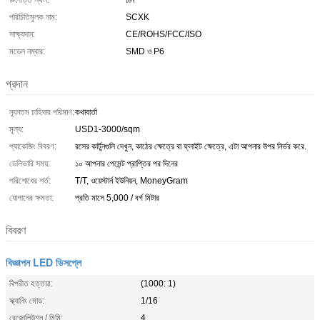
উৎপত্তি স্থল:
চীন
পরিচিতিমুলক নাম:
SCXK
সাক্ষ্যদান:
CE/ROHS/FCC/ISO
মডেল নম্বার:
SMD ও P6
প্রদান
ন্যূনতম চাহিদার পরিমাণ:
কথাবার্তা
মূল্য:
USD1-3000/sqm
প্যাকেজিং বিবরণ:
রসের কার্টুনগুলি দেখুন, কাঠের ক্ষেত্রে বা ফ্লাইট ক্ষেত্রে, এটা আপনার উপর নির্ভর করে.
ডেলিভারি সময়:
১০ আপনার পেমেন্ট প্রাপ্তির পর দিনের
পরিশোধের শর্ত:
T/T, ওয়েস্টার্ন ইউনিয়ন, MoneyGram
যোগানের ক্ষমতা:
প্রতি মাসে 5,000 / বর্গ মিটার
বিবরণ
বিজ্ঞাপন LED ডিসপ্লে
বিপরীত হত্তয়া:
(1000: 1)
স্ক্যানিং মোড:
1/16
রেজোলিউশন / মিমি:
4