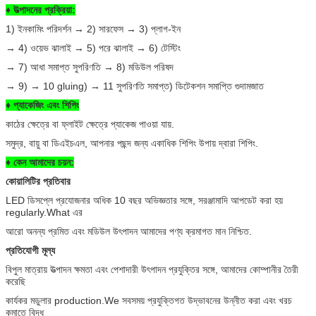
♦ উত্পাদনের প্রক্রিয়া:
1) ইনকামিং পরিদর্শন → 2) সারফেস → 3) প্লাগ-ইন
→ 4) ওয়েভ ঝালাই → 5) পরে ঝালাই → 6) টেস্টিং
→ 7) আধা সমাপ্ত সুপরিণতি → 8) মডিউল পরিষদ
→ 9) → 10 gluing) → 11 সুপরিণতি সমাপ্ত) ডিটেকশন সমাপ্তি গুদামজাত
♦ প্যাকেজিং এবং শিপিং
কাঠের ক্ষেত্রে বা ফ্লাইট ক্ষেত্রে প্যাকেজ পাওয়া যায়.
সমুদ্র, বায়ু বা ডিএইচএল, আপনার পছন্দ জন্য একাধিক শিপিং উপায় দ্বারা শিপিং.
♦ কেন আমাদের চয়ন:
কোয়ালিটির প্রতিবার
LED ডিসপ্লে প্রযোজনার অধিক 10 বছর অভিজ্ঞতার সঙ্গে, সরঞ্জামাদি আপডেট করা হয়
regularly.What এর
আরো অনন্য প্রমিত এবং মডিউল উৎপাদন আমাদের পণ্য ক্রমাগত মান নিশ্চিত.
প্রতিযোগী মূল্য
বিপুল মাত্রায় উত্পাদন ক্ষমতা এবং পেশাদারী উৎপাদন প্রযুক্তির সঙ্গে, আমাদের কোম্পানীর তৈরী
করেছি
কার্যকর মডুলার production.We সবসময় প্রযুক্তিগত উদ্ভাবনের উন্নীত করা এবং খরচ
কমাতে বিদ্ধ