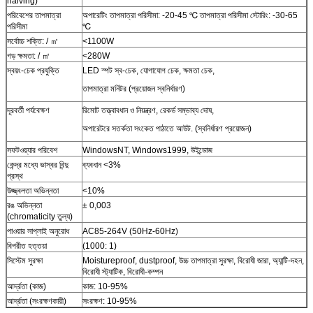
halving)
পরিবেশের তাপমাত্রা
অপারেটিং তাপমাত্রা পরিসীমা: -20-45 ℃ তাপমাত্রা পরিসীমা স্টোরিং: -30-65
পরিসীমা
℃
সর্বোচ্চ শক্তি: / ㎡
<1100W
গড় ক্ষমতা: / ㎡
<280W
স্বয়ং-চেক প্রযুক্তি
LED স্পট স্ব-চেক, যোগাযোগ চেক, ক্ষমতা চেক,
তাপমাত্রা মনিটর (প্রয়োজন স্বনির্ধারণ)
দূরবর্তী পর্যবেক্ষণ
রিমোট তত্ত্বাবধান ও নিয়ন্ত্রণ, রেকর্ড সম্ভাব্য দোষ,
অপারেটরে সতর্কতা সংকেত পাঠাতে আউট. (স্বনির্ধারণ প্রয়োজন)
সফটওয়্যার পরিবেশ
WindowsNT, Windows1999, উইন্ডোজ
কেন্দ্র মধ্যে ভাস্বর বিন্দু
ব্যবধান <3%
প্রস্থ
উজ্জ্বলতা অভিন্নতা
<10%
রঙ অভিন্নতা
± 0,003
(chromaticity তুল্য)
পাওয়ার সাপ্লাই অনুরোধ
AC85-264V (50Hz-60Hz)
বিপরীত হত্তয়া
(1000: 1)
সিস্টেম সুরক্ষা
Moistureproof, dustproof, উচ্চ তাপমাত্রা সুরক্ষা, বিরোধী জারা, অ্যান্টি-দহন,
বিরোধী স্ট্যাটিক, বিরোধী-কম্পন
আর্দ্রতা (কাজ)
কাজ: 10-95%
আর্দ্রতা (সংরক্ষণকারী)
সংরক্ষণ: 10-95%