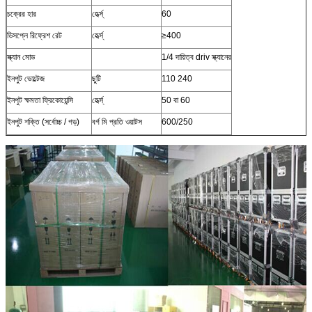
চক্রের হার
হের্ত্স্
60
ডিসপ্লে রিফ্রেশ রেট
হের্ত্স্
≥400
স্ক্যান মোড
1/4 দায়িত্ব driv স্ক্যানের
ইনপুট ভোল্টেজ
ছুটি
110 240
ইনপুট ক্ষমতা ফ্রিকোয়েন্সি
হের্ত্স্
50 বা 60
ইনপুট শক্তি (সর্বোচ্চ / গড়)
বর্গ মি প্রতি ওয়াটস
600/250