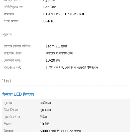
উৎপত্তি স্থল:
সেন্জ়েং, চীন
পরিচিতিমুলক নাম:
LanGao
সাক্ষ্যদান:
CE/ROHS/FCC/UL/ISO/3C
মডেল নম্বার:
LGP10
প্রদান
ন্যূনতম চাহিদার পরিমাণ:
1sqm. / 1 টুকরা
প্যাকেজিং বিবরণ:
প্লাইউড বা ফ্লাইট কেস
ডেলিভারি সময়:
10-20 দিন
পরিশোধের শর্ত:
T / টি, এল / সি, পেপ্যাল ​​বা ওয়েস্টার্ন ইউনিয়নের
বিবরণ
বিজ্ঞাপন LED ডিসপ্লে
ব্যবহার:
আউটডোর
টিউব চিপ রঙ:
পুরা কালার
প্রদর্শন ফাংশন:
ভিডিও
পিক্সেল:
10 মিমি
ঔজ্জ্বল্য:
6000 / স্কো.মি. 8000cd করতে