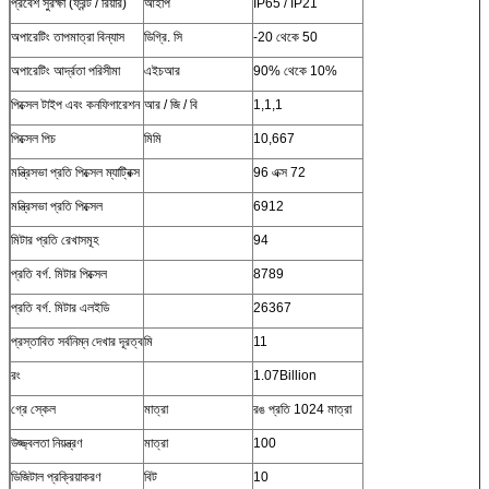
প্রবেশ সুরক্ষা (ফ্রন্ট / রিয়ার)
আইপি
IP65 / IP21
অপারেটিং তাপমাত্রা বিন্যাস
ডিগ্রি. সি
-20 থেকে 50
অপারেটিং আর্দ্রতা পরিসীমা
এইচআর
90% থেকে 10%
পিক্সেল টাইপ এবং কনফিগারেশন
আর / জি / বি
1,1,1
পিক্সেল পিচ
মিমি
10,667
মন্ত্রিসভা প্রতি পিক্সেল ম্যাট্রিক্স
96 এক্স 72
মন্ত্রিসভা প্রতি পিক্সেল
6912
মিটার প্রতি রেখাসমূহ
94
প্রতি বর্গ. মিটার পিক্সেল
8789
প্রতি বর্গ. মিটার এলইডি
26367
প্রস্তাবিত সর্বনিম্ন দেখার দূরত্ব
মি
11
রং
1.07Billion
গ্রে স্কেল
মাত্রা
রঙ প্রতি 1024 মাত্রা
উজ্জ্বলতা নিয়ন্ত্রণ
মাত্রা
100
ডিজিটাল প্রক্রিয়াকরণ
বিট
10