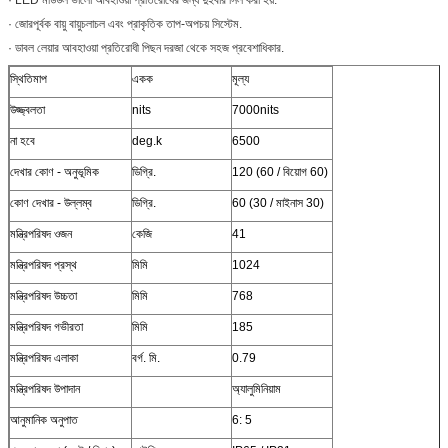
· LED মডিউল ভালো আবহাওয়া প্রতিরোধের জন্য দুইবার সিল করা হয়.
· জোরপূর্বক বায়ু বায়ুচলাচল এবং প্রাকৃতিক তাপ-অপচয় সিস্টেম.
· ডাবল লেয়ার আবহাওয়া প্রতিরোধী পিছন দরজা থেকে সহজ প্রবেশাধিকার.
স্থিতিমাপ
একক
মূল্য
উজ্জ্বলতা
nits
7000nits
না হবে
deg.k
6500
দেখার কোণ - অনুভূমিক
ডিগ্রি.
120 (60 / বিয়োগ 60)
কোণ দেখার - উল্লম্ব
ডিগ্রি.
60 (30 / মাইনাস 30)
মন্ত্রিপরিষদ ওজন
কেজি
41
মন্ত্রিপরিষদ প্রস্থ
মিমি
1024
মন্ত্রিপরিষদ উচ্চতা
মিমি
768
মন্ত্রিপরিষদ গভীরতা
মিমি
185
মন্ত্রিপরিষদ এলাকা
বর্গ. মি.
0.79
মন্ত্রিপরিষদ উপাদান
অ্যালুমিনিয়াম
আনুমানিক অনুপাত
6: 5