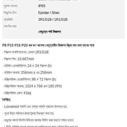
সুরক্ষা হালকা:
IP65
প্রিন্টেড চিপ:
Epistar / Slian
আরজিবি:
2R1G1B / 1R1G1B
লক্ষণীয় করা:
নেতৃত্বে পর্দা বিজ্ঞাপন
P8 P10 P16 P20 গুড গুণ খালেদা নেতৃত্বাধীন বিজ্ঞাপন স্ক্রিন দাম ভাল মানের সঙ্গে
· পিক্সেল কনফিগারেশন: চোবান 1R1G1B
· পিক্সেল পিচ: 10.667mm
· মডিউল রেজোলিউশন: 24 × 24 পিক্সেল বিন্দু
· মডিউল আকার: 256mm x এর 256mm
· মন্ত্রিপরিষদ রেজোলিউশন: 96 × 72 পিক্সেল বিন্দু
· মন্ত্রিপরিষদ আকার: 1024 x 768 এক্স 185 (মিমি)
· মন্ত্রিপরিষদ ওজন: 41kg
বৈশিষ্ট্য:
· Louvered সামনি এবং মাস্ক সামনি প্যানেল উপলব্ধ হয়.
· পুরো চিহ্ন পরিবহন জন্য টুকরা বিভক্ত করা হয়.
· মডুলার নকশা নিদর্শন বিভিন্ন আকার নির্মাণ করা করতে সক্ষম হবেন.