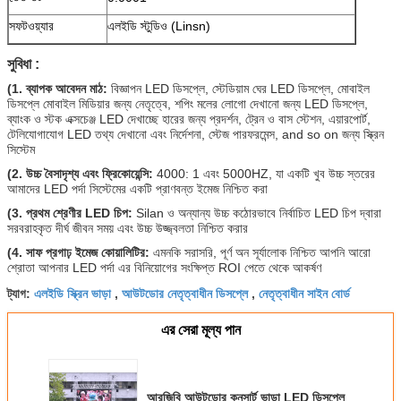
সফটওয়্যার
এলইডি স্টুডিও (Linsn)
সুবিধা :
(1. ব্যাপক আবেদন মাঠ:
বিজ্ঞাপন LED ডিসপ্লে, স্টেডিয়াম ঘের LED ডিসপ্লে, মোবাইল
ডিসপ্লে মোবাইল মিডিয়ার জন্য নেতৃত্বে, শপিং মলের লোগো দেখানো জন্য LED ডিসপ্লে,
ব্যাংক ও স্টক এক্সচেঞ্জ LED দেখাচ্ছে হারের জন্য প্রদর্শন, ট্রেন ও বাস স্টেশন, এয়ারপোর্ট,
টেলিযোগাযোগ LED তথ্য দেখানো এবং নির্দেশনা, স্টেজ পারফরমেন্স, and so on জন্য স্ক্রিন
সিস্টেম
(2. উচ্চ বৈসাদৃশ্য এবং ফ্রিকোয়েন্সি:
4000: 1 এবং 5000HZ, যা একটি খুব উচ্চ স্তরের
আমাদের LED পর্দা সিস্টেমের একটি প্রাণবন্ত ইমেজ নিশ্চিত করা
(3. প্রথম শ্রেণীর LED চিপ:
Silan ও অন্যান্য উচ্চ কঠোরভাবে নির্বাচিত LED চিপ দ্বারা
সরবরাহকৃত দীর্ঘ জীবন সময় এবং উচ্চ উজ্জ্বলতা নিশ্চিত করার
(4. সাফ প্রগাঢ় ইমেজ কোয়ালিটির:
এমনকি সরাসরি, পূর্ণ অন সূর্যালোক নিশ্চিত আপনি আরো
শ্রোতা আপনার LED পর্দা এর বিনিয়োগের সংক্ষিপ্ত ROI পেতে থেকে আকর্ষণ
এলইডি স্ক্রিন ভাড়া
আউটডোর নেতৃত্বাধীন ডিসপ্লে
নেতৃত্বাধীন সাইন বোর্ড
ট্যাগ:
,
,
এর সেরা মূল্য পান
আরজিবি আউটডোর কনসার্ট ভাড়া LED ডিসপ্লে