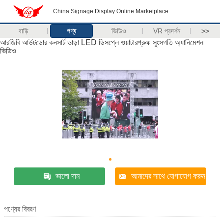
China Signage Display Online Marketplace
বাড়ি
পণ্য
ভিডিও
VR প্রদর্শন
>>
আরজিবি আউটডোর কনসার্ট ভাড়া LED ডিসপ্লে ওয়াটারপ্রুফ সুংসগতি অ্যানিমেশন
ভিডিও
ভালো দাম
আমাদের সাথে যোগাযোগ করুন
পণ্যের বিবরণ