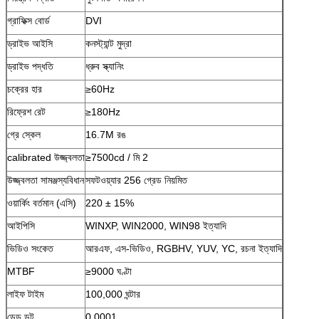
গ্রাফিক্স বোর্ড
DVI
ড্রাইভ আইসি
কনস্ট্যান্ট মুদ্রা
ড্রাইভ পদ্ধতি
ধ্রুব স্ক্যানিং
চক্রের হার
≥60Hz
রিফ্রেশ রেট
≥180Hz
গ্রে স্কেল
16.7M রঙ
calibrated উজ্জ্বলতা
≥7500cd / মি 2
উজ্জ্বলতা সামঞ্জস্যবিধান
সফটওয়্যার 256 গ্রেড নিয়মিত
ওয়ার্কিং বর্তমান (এসি)
220 ± 15%
আইপিসি
WINXP, WIN2000, WIN98 ইত্যাদি
ভিডিও সংকেত
আরএফ, এস-ভিডিও, RGBHV, YUV, YC, রচনা ইত্যাদি
MTBF
≥9000 ঘণ্টা
লাইফ টাইম
100,000 ঘন্টার
ডেড ডট
0.0001