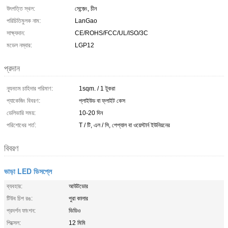
উৎপত্তি স্থল:
সেন্জ়েং, চীন
পরিচিতিমুলক নাম:
LanGao
সাক্ষ্যদান:
CE/ROHS/FCC/UL/ISO/3C
মডেল নম্বার:
LGP12
প্রদান
ন্যূনতম চাহিদার পরিমাণ:
1sqm. / 1 টুকরা
প্যাকেজিং বিবরণ:
প্লাইউড বা ফ্লাইট কেস
ডেলিভারি সময়:
10-20 দিন
পরিশোধের শর্ত:
T / টি, এল / সি, পেপ্যাল ​​বা ওয়েস্টার্ন ইউনিয়নের
বিবরণ
ভাড়া LED ডিসপ্লে
ব্যবহার:
আউটডোর
টিউব চিপ রঙ:
পুরা কালার
প্রদর্শন ফাংশন:
ভিডিও
পিক্সেল:
12 মিমি