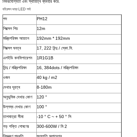
নির্ভরযোগ্যতা এবং স্থায়িত্ব ব্যবহার করে.
বহিরঙ্গন ভাড়া LED পর্দা
পদ
PH12
পিক্সেল পিচ
12m
মন্ত্রিপরিষদ আয়তন
192mm * 192mm
পিক্সেল ঘনত্ব
17, 222 বিন্দু / স্কো.মি.
এলইডি কনফিগারেশন
1R1G1B
বিন্দু / মন্ত্রিপরিষদ
16, 384dots / মন্ত্রিপরিষদ
ওজন
40 kg / m2
দেখার দূরত্ব
8-180m
অনুভূমিক দেখার কোণ
120 °
উল্লম্ব দেখার কোণ
100 °
তাপমাত্রা সীমা
-10 ° C ~ + 50 ° সি
গড় শক্তি শোষণের
300-600W / মি 2
নিয়ন্ত্রণ পদ্ধতি
সুংসগতি অপারেশন