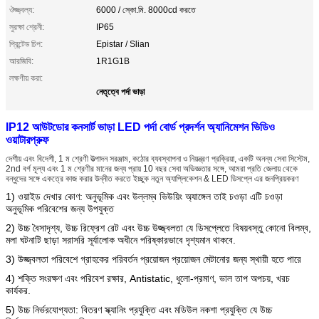
ঔজ্জ্বল্য:
6000 / স্কো.মি. 8000cd করতে
সুরক্ষা শ্রেনী:
IP65
প্রিন্টেড চিপ:
Epistar / Slian
আরজিবি:
1R1G1B
লক্ষণীয় করা:
নেতৃত্বে পর্দা ভাড়া
IP12 আউটডোর কনসার্ট ভাড়া LED পর্দা বোর্ড প্রদর্শন অ্যানিমেশন ভিডিও
ওয়াটারপ্রুফ
দেশীয় এবং বিদেশী, 1 ম শ্রেণী উত্পাদন সরঞ্জাম, কঠোর ব্যবস্থাপনা ও নিয়ন্ত্রণ প্রক্রিয়া, একটি অনন্য সেবা সিস্টেম,
2nd বর্গ মূল্য এবং 1 ম শ্রেণীর মানের জন্য প্রায় 10 বছর সেবা অভিজ্ঞতার সঙ্গে, আমরা প্রতি জেলায় থেকে
বন্ধুদের সঙ্গে একত্রে কাজ করার উন্নীত করতে ইচ্ছুক নতুন অ্যাপ্লিকেশন & LED ডিসপ্লে এর জনপ্রিয়করণ
1) ওয়াইড দেখার কোণ: অনুভূমিক এবং উল্লম্ব ভিউয়িং অ্যাঙ্গেল তাই চওড়া এটি চওড়া
অনুভূমিক পরিবেশের জন্য উপযুক্ত
2) উচ্চ বৈসাদৃশ্য, উচ্চ রিফ্রেশ রেট এবং উচ্চ উজ্জ্বলতা যে ডিসপ্লেতে বিষয়বস্তু কোনো বিলম্ব,
মলা ঘটনাটি ছাড়া সরাসরি সূর্যালোক অধীনে পরিষ্কারভাবে দৃশ্যমান
থাকবে.
3)
উজ্জ্বলতা পরিবেশে গ্রাহকের পরিবর্তন প্রয়োজন প্রয়োজন মেটানোর জন্য স্থায়ী হতে পারে
4) শক্তি সংরক্ষণ এবং পরিবেশ রক্ষার, Antistatic, ধুলো-প্রমাণ, ভাল তাপ অপচয়, খরচ
কার্যকর.
5) উচ্চ নির্ভরযোগ্যতা: বিতরণ স্ক্যানিং প্রযুক্তি এবং মডিউল নকশা প্রযুক্তি যে উচ্চ