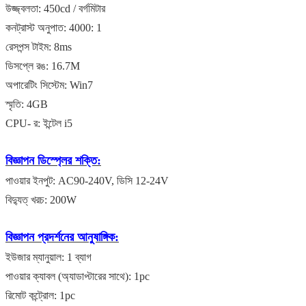
উজ্জ্বলতা: 450cd / বর্গমিটার
কনট্রাস্ট অনুপাত: 4000: 1
রেসপন্স টাইম: 8ms
ডিসপ্লে রঙ: 16.7M
অপারেটিং সিস্টেম: Win7
স্মৃতি: 4GB
CPU- র: ইন্টেল i5
বিজ্ঞাপন ডিস্প্লের
শক্তি:
পাওয়ার ইনপুট: AC90-240V, ডিসি 12-24V
বিদ্যুত্ খরচ: 200W
বিজ্ঞাপন প্রদর্শনের
আনুষাঙ্গিক:
ইউজার ম্যানুয়াল: 1 ব্যাগ
পাওয়ার ক্যাবল (অ্যাডাপ্টারের সাথে): 1pc
রিমোট কন্ট্রোল: 1pc