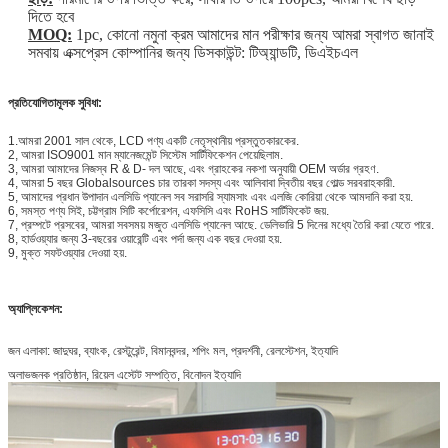
দিতে হবে
MOQ:
1pc, কোনো নমুনা ক্রম আমাদের মান পরীক্ষার জন্য আমরা স্বাগত জানাই
সমবায় এক্সপ্রেস কোম্পানির জন্য ডিসকাউন্ট: টিঅ্যান্ডটি, ডিএইচএল
প্রতিযোগিতামূলক সুবিধা:
1.আমরা 2001 সাল থেকে, LCD পণ্য একটি নেতৃস্থানীয় প্রস্তুতকারকের.
2, আমরা ISO9001 মান ম্যানেজমেন্ট সিস্টেম সার্টিফিকেশন পেয়েছিলাম.
3, আমরা আমাদের নিজস্ব R & D- দল আছে, এবং গ্রাহকের নকশা অনুযায়ী OEM অর্ডার গ্রহণ.
4, আমরা 5 বছর Globalsources চার তারকা সদস্য এবং আলিবাবা দ্বিতীয় বছর গোল্ড সরবরাহকারী.
5, আমাদের প্রধান উপাদান এলসিডি প্যানেল সব সরাসরি স্যামসাং এবং এলজি কোরিয়া থেকে আমদানি করা হয়.
6, সমস্ত পণ্য সিই, চট্টগ্রাম সিটি কর্পোরেশন, এফসিসি এবং RoHS সার্টিফিকেট জয়.
7, প্রম্পটে প্রসবের, আমরা সবসময় মজুত এলসিডি প্যানেল আছে. ডেলিভারি 5 দিনের মধ্যে তৈরি করা যেতে পারে.
8, হার্ডওয়্যার জন্য 3-বছরের ওয়ারেন্টি এবং পর্দা জন্য এক বছর দেওয়া হয়.
9, মুক্ত সফটওয়্যার দেওয়া হয়.
অ্যাপ্লিকেশন:
জন এলাকা: জাদুঘর, ব্যাংক, রেস্টুরেন্ট, বিমানবন্দর, শপিং মল, প্রদর্শনী, রেলস্টেশন, ইত্যাদি
অলাভজনক প্রতিষ্ঠান, রিয়েল এস্টেট সম্পত্তি, বিনোদন ইত্যাদি