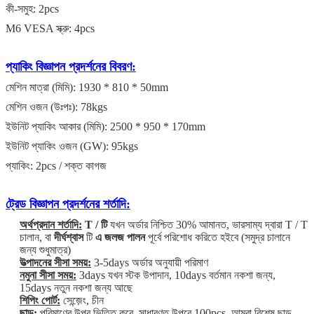
কী-সমুহ: 2pcs
M6 VESA স্ক্রু: 4pcs
প্যাকিং
বিজ্ঞাপন প্রদর্শনের
বিবরণ:
মেশিন মাত্রা (মিমি): 1930 * 810 * 50mm
মেশিন ওজন (উঃপঃ): 78kgs
ইউনিট প্যাকিং আকার (মিমি): 2500 * 950 * 170mm
ইউনিট প্যাকিং ওজন (GW): 95kgs
প্যাকিং: 2pcs / শক্ত কাগজ
ট্রেড
বিজ্ঞাপন প্রদর্শনের
শর্তাদি:
অর্থপ্রদান শর্তাদি:
T / টি
যখন অর্ডার নিশ্চিত 30% আমানত, ভারসাম্য দ্বারা T / T
চালান, বা
দীর্ঘশ্বাস
টি
এ জলজ পালন
পূর্বে পরিশোধ করিতে হইবে (সমুদ্র চালানে
জন্য শুধুমাত্র)
উত্পাদনের সীসা সময়:
3-5days অর্ডার অনুযায়ী পরিমাণ
নমুনা সীসা সময়:
3days যখন স্টক উপাদান, 10days বর্তমান নকশা জন্য,
15days নতুন নকশা জন্য আছে
শিপিং পোর্ট:
সেন্জ়েং, চীন
ছাড়:
পরিমাণের উপর ভিত্তি করে, সাধারণত উপরে 100pcs, আমরা বিশেষ ছাড়