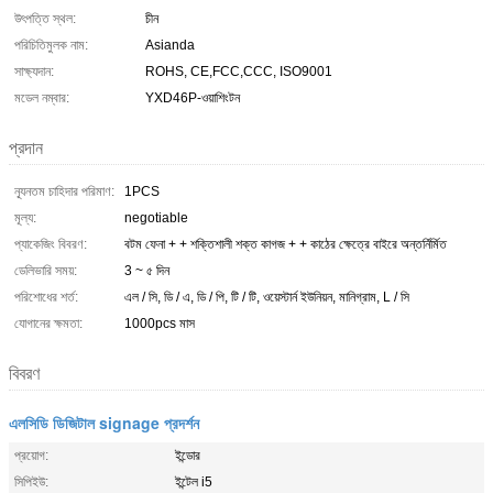
উৎপত্তি স্থল:
চীন
পরিচিতিমুলক নাম:
Asianda
সাক্ষ্যদান:
ROHS, CE,FCC,CCC, ISO9001
মডেল নম্বার:
YXD46P-ওয়াশিংটন
প্রদান
ন্যূনতম চাহিদার পরিমাণ:
1PCS
মূল্য:
negotiable
প্যাকেজিং বিবরণ:
বটম ফেনা + + শক্তিশালী শক্ত কাগজ + + কাঠের ক্ষেত্রে বাইরে অন্তর্নির্মিত
ডেলিভারি সময়:
3 ~ ৫ দিন
পরিশোধের শর্ত:
এল / সি, ডি / এ, ডি / পি, টি / টি, ওয়েস্টার্ন ইউনিয়ন, মানিগ্রাম, L / সি
যোগানের ক্ষমতা:
1000pcs মাস
বিবরণ
এলসিডি ডিজিটাল signage প্রদর্শন
প্রয়োগ:
ইন্ডোর
সিপিইউ:
ইন্টেল i5