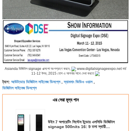
Asianda ডিজিটাল signage এক্সপো অংশগ্রহণ করবে,
www.digitalsignageexpo.net মার্চ
11-12 উপর, 2015 হোপ এ আপনার সাথে দেখা করতে
আউটডোর ডিজিটাল সাইনেজ ডিসপ্লে
স্যামসাং ভিডিও ওয়াল
ট্যাগ:
,
,
ডিজিটাল সাইনেজ ডিসপ্লে
এর সেরা মূল্য পান
উইন 7 অপারেটিং সিস্টেম ইন্ডোর এলসিডি ডিজিটাল
signage 500nits 16: 9 তলা স্থায়ী