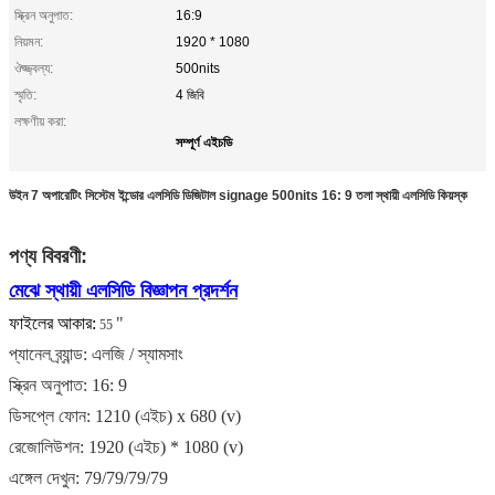
স্ক্রিন অনুপাত:
16:9
নিয়মন:
1920 * 1080
ঔজ্জ্বল্য:
500nits
স্মৃতি:
4 জিবি
লক্ষণীয় করা:
সম্পূর্ণ এইচডি
উইন 7 অপারেটিং সিস্টেম ইন্ডোর এলসিডি ডিজিটাল signage 500nits 16: 9 তলা স্থায়ী এলসিডি কিয়স্ক
পণ্য বিবরণী:
মেঝে স্থায়ী এলসিডি বিজ্ঞাপন প্রদর্শন
ফাইলের আকার:
"
55
প্যানেল ব্র্যান্ড: এলজি / স্যামসাং
স্ক্রিন অনুপাত: 16: 9
ডিসপ্লে ফোন: 1210 (এইচ) x 680 (v)
রেজোলিউশন: 1920 (এইচ) * 1080 (v)
এঙ্গেল দেখুন: 79/79/79/79