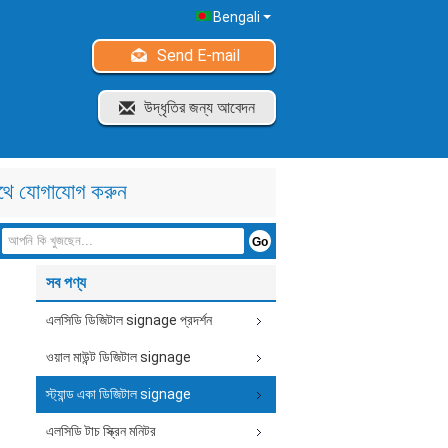
Bengali
Send E-mail
উদ্ধৃতির জন্য আবেদন
থে যোগাযোগ করুন
সব পণ্য
এলসিডি ডিজিটাল signage প্রদর্শন
ওয়াল মাউন্ট ডিজিটাল signage
স্ট্যান্ড একা ডিজিটাল signage
এলসিডি টাচ স্ক্রিন মনিটর