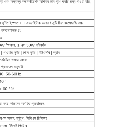
্য এবং অন্যান্য কনফিগারেশন আপনার মান পূরণ করার জন্য পাওয়া যায়,
ডা ঘূর্ণিত ইস্পাত + + এক্রাইলিক কভার / এন্টি চিরা বদমেজাজি কাচ
/ কাস্টমাইজড রং
ত
W স্পিকার, 1 এক্স 30W পরিবর্ধক
 | পাওয়ার সুইচ | পিসি সুইচ | ইউএসবি | ল্যান
আন্তর্জাতিক ক্ষমতা তারের
্রয়োজন অনুযায়ী
40, 50-60Hz
40 °
+ 60 ° সি
%
য়া করে আমাদের অবহিত প্রয়োজনে.
এস মডেম, ব্লুটুথ, জিপিএস রিসিভার
, টিকেট প্রিন্টার