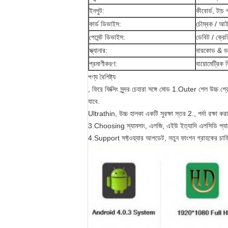
ইনপুট:
কীবোর্ড, টাচ
কার্ড ডিভাইস:
চৌম্বক / আইসি
পেমেন্ট ডিভাইস:
ডেবিট / ক্রেড
স্ক্যানার:
বারকোড & ডকুম
প্রমাণীকরণ:
বায়োমেট্রিক 
পণ্য বৈশিষ্ট্য
, ফিরে ফিক্সিং সুন্দর চেহারা সঙ্গে মোড 1.Outer শেল উচ্চ 
যাবে.
Ultrathin, উচ্চ হালকা একটি সুরক্ষা স্তর 2., পর্দা রক্ষা করার
3.Choosing স্যামসাং, এলজি, এইউ ইত্যাদি এলসিডি প্যানেল.
4.Support সফ্টওয়্যার আপডেট, নতুন ফাংশন গ্রাহকের চাহিদা