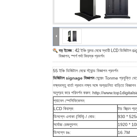
বড় ইমেজ :
42 ইঞ্চি অন্দর মেঝে স্থায়ী LCD ডিজিটাল 
বিজ্ঞাপন, স্পর্শ পর্দা কিয়স্ক প্রদর্শন
55 ইঞ্চি ডিজিটাল মেঝে স্ট্যান্ড বিজ্ঞাপন প্রদর্শন
ডিজিটাল signage বিজ্ঞাপন
সেন্জ়েং Tonme প্রযুক্তি থেকে, 
লক্ষ্যবস্তু বার্তা প্রদান লক্ষ্য সঙ্গে অপ্রচলিত বাড়িতে 
অনুগ্রহ করে পরিদর্শন করুন:
http://www.top1digital
প্যানেল স্পেসিফিকেসন:
LCD কিয়স্ক:
টাচ স্ক্রিন প্র
ডিসপ্লে এলাকা (মিমি) / মোড:
930 * 52
সর্বোচ্চ রেজল্যুশন:
1920 * 1
ডিসপ্লে রঙ:
16.7M