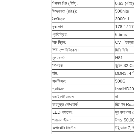
পিক্সেল পিচ (মিমি):
0.63 (এইচ
উজ্জ্বলতা (nits):
500nits
বৈপরীত্য:
3000: 1
দৃককোণ:
178 ° / 17
প্রতিক্রিয়া:
6.5ms
টাচ স্ক্রিন:
CVT ইনফ্রারেড
পিসি স্পেসিফিকেশন:
মিনি পিসি
মূল বোর্ড:
H81
সিপিইউ:
ইন্টেল 32 C
র্যাম:
DDR3, 4 গি
হার্ডডিস্ক:
500G
গ্রাফিক্স:
IntelHD2000
ওয়াইফাই মডেল:
হাঁ
তারযুক্ত নেটওয়ার্ক:
বিল্ট ইন 
LED প্যানেল:
মূল কারখানা 
প্যানেল জীবন:
উপরে 50,0
অপারেটিং সিস্টেম:
উইন্ডোজ 7, ​​