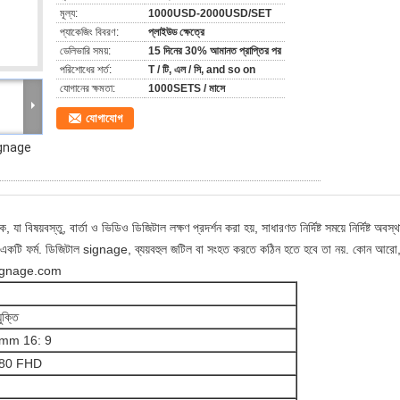
মূল্য:
1000USD-2000USD/SET
প্যাকেজিং বিবরণ:
প্লাইউড ক্ষেত্রে
ডেলিভারি সময়:
15 দিনের 30% আমানত প্রাপ্তির পর
পরিশোধের শর্ত:
T / টি, এল / সি, and so on
যোগানের ক্ষমতা:
1000SETS / মাসে
যোগাযোগ
signage
যা বিষয়বস্তু, বার্তা ও ভিডিও ডিজিটাল লক্ষণ প্রদর্শন করা হয়, সাধারণত নির্দিষ্ট সময়ে নির্দিষ্ট অবস্থ
বিজ্ঞাপন একটি ফর্ম. ডিজিটাল signage, ব্যয়বহুল জটিল বা সংহত করতে কঠিন হতে হবে তা নয়. কোন আরো
signage.com
যুক্তি
5mm 16: 9
080 FHD