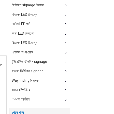
ডিজিটাল signage কিয়স্ক
বহিরঙ্গন LED ডিসপ্লে
নমনীয় LED পর্দা
ভাড়া LED ডিসপ্লে
বিজ্ঞাপন LED ডিসপ্লে
এলইডি লিখন বোর্ড
ইন্টারেক্টিভ ডিজিটাল signage
ানে
,
খালেদা ডিজিটাল signage
Wayfinding কিয়স্ক
ওয়ান কম্পিউটার
পিওএস টার্মিনাল
শ্রেষ্ঠ পণ্য