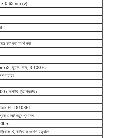
) × 0.63mm (v)
8 °
 দুই দফা স্পর্শ পর্দা
ore i3, ডুয়াল কোর, 3.10GHz
গাবাইটের
 (সিপিইউ ইন্টিগ্রেটেড)
Realtek RTL8103EL
গ্রেড একটি নতুন প্যানেল
00hrs
উইন্ডোজ 8, উইন্ডোজ এক্সপি ইত্যাদি