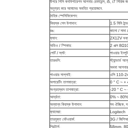
উপরে পিসি কনফিগারেশন আপনার রেফারেন্স, i5, i7 সিরিজ জন
অনুগ্রহ করে আমাদের অবহিত প্রয়োজনে.
দৈহিক স্পেসিফিকেশন:
কিয়স্ক শেল উপাদান:
1.5 মিমি ঠান্
রঙ:
কালো / সাদা 
ফ্যান:
2X12V ভক্
অডিও / স্পিকার:
2 এক্স 8Ω10
পোর্ট / স্লট:
পাওয়ার ইনপুট
তারগুলি:
স্ট্যান্ডার্ড 
অথবা আপনার প
পাওয়ার সাপ্লাই:
এসি 110-2
অপারেটিং তাপমাত্রা:
0 ° C ~ + 
সংগ্রহস্থল তাপমাত্রা:
-20 ° C ~ 
আর্দ্রতা:
0% ~ 80
অন্যান্য কিয়স্ক উপাদান:
সব ঐচ্ছিক, দ
ক্যামেরা:
Logitech
তারযুক্ত নেটওয়ার্ক:
3G / জিপিআর
প্রিন্টার্স:
58mm, 80mm