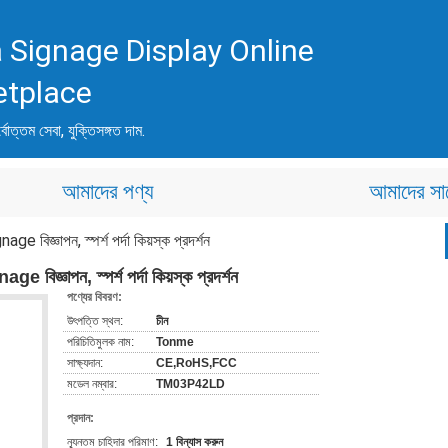
 Signage Display Online
etplace
্বোত্তম সেবা, যুক্তিসঙ্গত দাম.
আমাদের পণ্য
আমাদের সা
ge বিজ্ঞাপন, স্পর্শ পর্দা কিয়স্ক প্রদর্শন
e বিজ্ঞাপন, স্পর্শ পর্দা কিয়স্ক প্রদর্শন
পণ্যের বিবরণ:
উৎপত্তি স্থল:
চীন
পরিচিতিমুলক নাম:
Tonme
সাক্ষ্যদান:
CE,RoHS,FCC
মডেল নম্বার:
TM03P42LD
প্রদান:
ন্যূনতম চাহিদার পরিমাণ:
1 বিন্যাস করুন