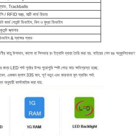
 প্যাড, Trackballs
 / RFID যন্ত্র, মাল্টি কার্ড রিডার
িট কার্ড পেমেন্ট ডিভাইস, বিল ও মুদ্রা ডিভাইস
েন্ট স্ক্যানার
ডিভাইস & স্বাক্ষর প্যাড
শ্রেণীর ধাতু উপাদান, কালো বা সিলভার রং ইত্যাদি দ্বারা তৈরি করা হয়. বাইরের শেল রঙ অনুকূলিতকরণ
 জন্য LED পর্দা পৃষ্ঠের উপর পুরোপুরি স্পষ্ট পোড় কাচ ক্ষতিগ্রস্ত হচ্ছে.
 একজন ক্লাস 335 মান, পূর্ণ নতুন এবং কারখানা মূল প্যাকিং পর্দা.
 অনুযায়ী কাস্টমাইজ করা যায়.