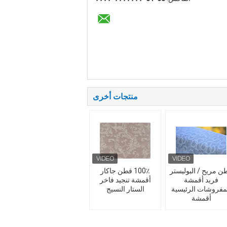
منتجات أخرى
ن مريح / البوليستر
100٪ قطن جاكار
فريد أقمشة
أقمشة تنجيد فاخر
مفروشات الرئيسية
الستار النسيج
أقمشة