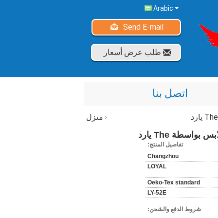
Arabic
Send E-mail
طلب عرض أسعار
اتصل بنا
منزل
واسطة The يارد
تفاصيل المنتج:
Changzhou
LOYAL
Oeko-Tex standard
LY-52E
شروط الدفع والشحن: