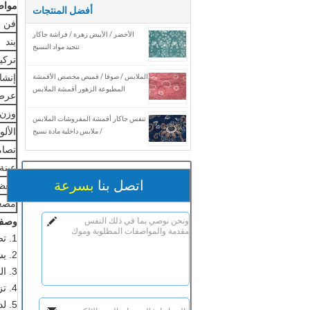
مواص
أفضل المنتجات
فن ر
الأخضر / الأبيض زهرة / فراشة جاكار
بند
تنجيد مواد النسيج
تركي
إنشا
الملابس / صوفا / قميص مخصص الأقمشة
المطبوعة الزهور أقمشة الملابس
عرض
وزن
تنفس جاكار أقمشة المفروشات الملابس
الألو
/ ملابس داخلية مادة نسيج
تصام
عينة
اتصل بنا
بسرعة
معظم
مصغر
وصف
1. تصدير إلى الولايات المتحدة الأمريكية وأوروبا في السوق.
2. يشعر اليد لطيف جدا.
3. البنود ركض جدا للملابس.
4. تزويد خصيصا للعلامات التجارية.
5. لدينا مصنع لديها نوع مختلف من تصميم والألوان لهذا الغزل مصبوغ أنماط سروال قصير.