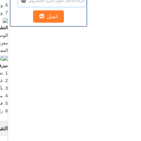
6. وقد تم إنتاج مصنعنا هذه العناصر أكثر من 10 عاما، لديهم خبرة كبيرة جدا على ذلك.
7. ونحن أيضا يمكن أن تنتج التصميم واللون حسب طلب العملاء.
التطب
الوسا
مفرش
المف
ميزة 
1. تصاميم جديدة ومضحكة.
2. غزل ممشط
3. بأسعار تنافسية وتاريخ التسليم.
4. مصنع رمادي. لدينا سيف ذو حدين تلوح في الأفق، تلوح في الأفق طائرة الهواء، آلة الجاكار النسيج.
5. قدرة قوية في مجال التنمية ومراقبة الجودة.
6. رافعة الدولية المتقدمة تكنولوجيا.
التق