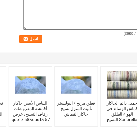
/ 3000)
ميل دائم الجاكار
قطن مريح / البوليستر
اللباس الأبيض جاكار
قط
ماش الوسائد في
تأثيث المنزل نسيج
أقمشة المفروشات
الهواء الطلق
جاكار القماش
زفاف النسيج، عرض
ال
Sunbrell النسيج
57 &quot;/ 58&quot;