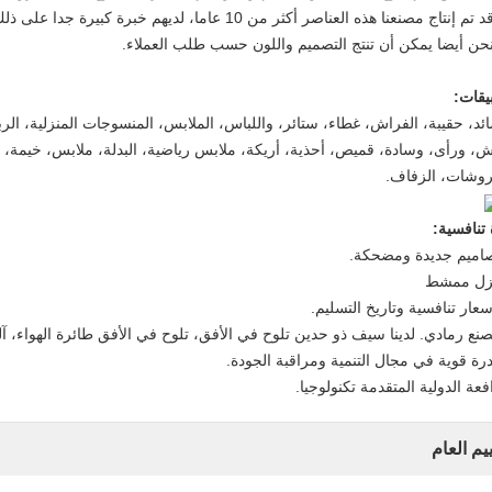
يقات:
ئد، حقيبة، الفراش، غطاء، ستائر، واللباس، الملابس، المنسوجات المنزلية، الربط
، ورأى، وسادة، قميص، أحذية، أريكة، ملابس رياضية، البدلة، ملابس، خيمة، ف
روشات، الزفاف.
تنافسية:
ييم العام