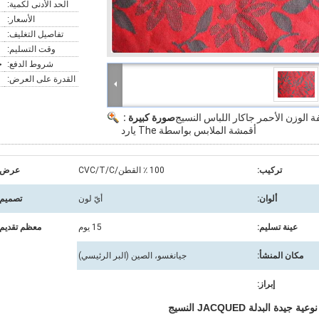
الحد الأدنى لكمية:
الأسعار:
تفاصيل التغليف:
وقت التسليم:
شروط الدفع:
خ
القدرة على العرض:
ة الوزن الأحمر جاكار اللباس النسيج
صورة كبيرة :
أقمشة الملابس بواسطة The يارد
تركيب:
100 ٪ القطن/CVC/T/C
عرض:
ألوان:
أيّ لون
تصميم:
عينة تسليم:
15 يوم
معظم تقديم:
مكان المنشأ:
جيانغسو، الصين (البر الرئيسي)
إبراز:
ة جيدة البدلة JACQUED النسيج