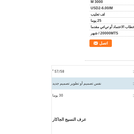
3000 M
USD2-6.00/M
لف تعليب
25 يوما
طاب الاعتماد أو تي/تي مقدما
20000MTS / شهر
اتصل
57/58 "
نفس تصميم أو تطوير تصميم جديد
30 يوما
عرف النسيج الجاكار