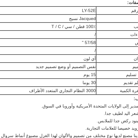
فات:
قم
LY-52E
Jacqued نسيج
ب
100٪ قطن / سي / T / C
ءات
/
57/58 "
/
ان
أي لون
يم
نفس التصميم أو وضع تصميم جديد
 تسليم
15 يوم
 تقديم
30 يوما
ة الكمية
3000 النظام التجاري المتعدد الأطراف
: