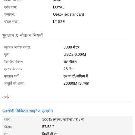
उत्पत्ति के प्लेस:
चांगझौ
ब्रांड नाम:
LOYAL
प्रमाणन:
Oeko-Tex standard
मॉडल संख्या:
LY-52E
भुगतान & नौवहन नियमों
न्यूनतम आदेश मात्रा:
3000 मीटर
मूल्य:
USD2-6.00/M
पैकेजिंग विवरण:
रोल पैकिंग
प्रसव के समय:
25 दिन
भुगतान शर्तें:
एल या टी/अग्रिम में
आपूर्ति की क्षमता:
20000MTS / माह
वर्णन
एलसीडी डिजिटल साइनेज प्रदर्शन
रचना:
100% कपास / सीवीसी / टी / सी
चौड़ाई:
57/58 "
रंग:
किसी भी रंग