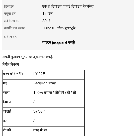
डिजाइन:
एक ही डिजाइन या नई डिजाइन विकसित
नमूना देने:
15 दिनों
देने के थोक:
30 दिन
उत्पत्ति का स्थान:
Jiangsu, चीन (मुख्यभूमि)
हाई लाइट:
कस्टम jacquard कपड़े
अच्छी गुणवत्ता सूट JACQUED कपड़े
विशेष विवरण:
कला कोई नहीं।
LY-52E
मद
Jacqued कपड़ा
रचना
100% कपास / सीवीसी / टी / सी
निर्माण
/
चौड़ाई
57/58 "
वजन
/
रंग की
कोई भी रंग