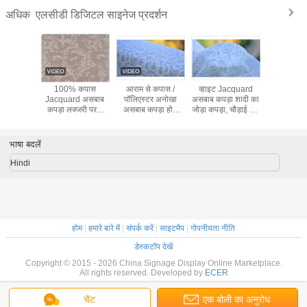
एलसीडी डिजिटल साइनेज प्रदर्शन
अधिक
acquard
100% कपास
आराम से कपास /
व्हाइट Jacquard
ग्रीन / सफे
़ा कपड़े /
Jacquard असबाब
पॉलिएस्टर अनोखा
असबाब कपड़ा शादी का
तितली Ja
 सामग्री
कपड़ा लक्जरी परदा
असबाब कपड़ा होम
जोड़ा कपड़ा, चौड़ाई 57
असबाब कपड़े
ड़ा
फैब्रिक
टेक्सटाइल फैब्रिक
"/ 58"
भाषा बदलें
Hindi
होम
|
हमारे बारे में
|
संपर्क करें
|
साइटमैप
|
गोपनीयता नीति
डेस्कटॉप देखें
Copyright © 2015 - 2026 China Signage Display Online Marketplace.
All rights reserved. Developed by
ECER
चैट
एक बोली का अनुरोध