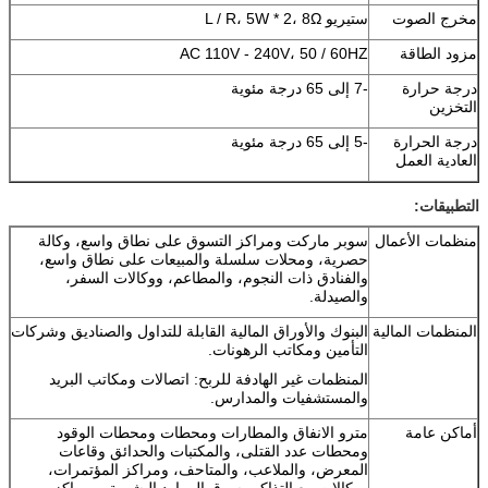
مخرج الصوت
ستيريو L / R، 5W * 2، 8Ω
مزود الطاقة
AC 110V - 240V، 50 / 60HZ
درجة حرارة
-7 إلى 65 درجة مئوية
التخزين
درجة الحرارة
-5 إلى 65 درجة مئوية
العادية العمل
التطبيقات:
منظمات الأعمال
سوبر ماركت ومراكز التسوق على نطاق واسع، وكالة
حصرية، ومحلات سلسلة والمبيعات على نطاق واسع،
والفنادق ذات النجوم، والمطاعم، ووكالات السفر،
والصيدلة.
المنظمات المالية
البنوك والأوراق المالية القابلة للتداول والصناديق وشركات
التأمين ومكاتب الرهونات.
المنظمات غير الهادفة للربح: اتصالات ومكاتب البريد
والمستشفيات والمدارس.
أماكن عامة
مترو الانفاق والمطارات ومحطات ومحطات الوقود
ومحطات عدد القتلى، والمكتبات والحدائق وقاعات
المعرض، والملاعب، والمتاحف، ومراكز المؤتمرات،