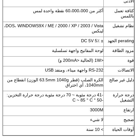
الأدنى
كثافة تعمل
أكثر من 60،000،000 نقطة واحدة لمس
باللمس
نظام تشغيل
DOS، WINDOWS9X / ME / 2000 / XP / 2003 / Vista،
لينكس
perating الجهد
± DC 5V 5٪
مزود الطاقة
لوحة المفاتيح واجهة تسلسلية
قوة
<1W (الحالية <200mA و)
الاتصالات
RS-232 واجهة ميناء، ومنفذ USB
دليل غير صالح
الكرة الصلب (قطر 63.5mm 1040g الوزن) انقطاع من
1040mm، أي اختراق
درجة حرارة
-41 درجة مئوية ~ 70 درجة مئوية درجة حرارة التخزين:
التشغيل
-50 ° C ~ 85 ° C
ارتفاع
3000M
ضجيج
لا شيء
أوقات الحياة
> 10 سنة