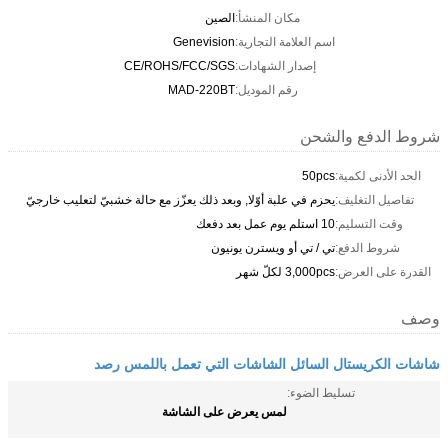
مكان المنشأ:
الصين
اسم العلامة التجارية:
Genevision
إصدار الشهادات:
CE/ROHS/FCC/SGS
رقم الموديل:
MAD-220BT
شروط الدفع والشحن
الحد الأدنى لكمية:
50pcs
تفاصيل التغليف:
يحزم في علبة أوّلا, وبعد ذلك يعزّز مع حالة خشبيّ لتعليب خارجيّ
وقت التسليم:
10 استلم يوم عمل بعد دفعك
شروط الدفع:
تي / تي أو ويسترن يونيون
القدرة على العرض:
3,000pcs لكلّ شهر
وصف
شاشات الكريستال السائل الشاشات التي تعمل باللمس رصد
تسليط الضوء:
لمس يعرض على الشاشة