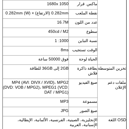
ماكس.
قرار
1680x 1050
نقطة الملعب
0.282mm (الارتفاع) × 0.282mm (W)
عدد من اللون
16.7M
سطوع
450cd / M2
نسبة التباين
1000: 1
الوقت تستجيب
8ms
الحياة لوحة
فوق 50000 ساعة
تخزين المتوسطة
بطاقة ذاكرة
2GB إلى 36GB للطاقة
فلاش
ملفات دعم
صيغ الفيديو
MP4 (AVI: DIVX / XVID)، MPG2
الإعلان
(DVD: VOB / MPG2)، MPEG1 (VCD:
DAT / MPG1)
مسموعة
MP3
صيغ الصور
JPG
OSD اللغة
الإنجليزية، الصينية، الفرنسية، الألمانية، الإيطالية،
الإسبانية، العربية