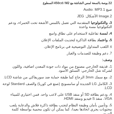
22 بوصة بالسعة لمس الشاشة مع 450cd / M2 السطوع
صيغ 1.Audio: MP3
2.Image الأشكال: JEG
3، والتكنولوجيا
المتقدمة التي تعمل باللمس الأشعة تحت الحمراء، ودعم
التكنولوجيا مسة واحدة
4، لمسة
تفاعلية لاستخدام على نطاق واسع
5، واعتماد
بطاقة الذاكرة لتحديث الملفات الإعلان
اللعب المتداول التوضيحية في برنامج الإعلان.
6.
7.
دعم وظيفة للصدمات والغبار.
وصف:
1، قذيفة الخارجي مصنوع من مواد ذات جودة المعدن اضافية، واللون
لشركة شل الخارجي: التسلق الأسود.
2، مع سمك 3mm الزجاج كما طبقة حماية ضد سوريفاكي من شاشة LCD.
3، الكامل LG الجديدة أو سامسونج (صنع في كوريا) والصف Stardard لوحة
LCD.
4، ودعم بطاقة SD أو منفذ USB على لاعب واحد.
فمن اختياري للميناء
VGA، منفذ S-فيديو ومنفذ HDMI.
5، وتأمين بأمان وظيفة النظام لتجنب بطاقة ذاكرة فلاش والدعاية يلعب
محتويات يجري اتخاذها بعيدا، كما يمكن أن تكون محمية بواسطة كلمة
المرور.