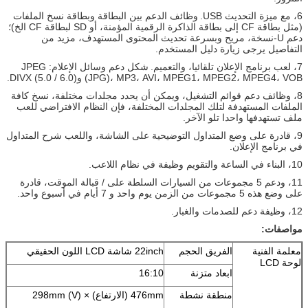
6، مع ميزة التحديث USB.
وظائف الدعم بين البطاقة وبطاقة نسخ الملفات
(مثل بطاقة CF إلى بطاقة الذاكرة الرقمية المؤمنة، أو SD لبطاقة CF الخ)؛
دعم U-نسخة، مريح وبسرعة تحديث المحتوى المستهدف، مزيد من
التفاصيل يرجى زيارة دليل المستخدم.
7، لعب برنامج الإعلان تلقائيا، والتعميم.
شكل دعم وسائل الإعلام: JPEG
(JPG)، MP3، AVI، MPEG1، MPEG2، MPEG4، VOB وDIVX (5.0 / 6.0).
8، وظائف دعم قوائم التشغيل، ويمكن أن يحدد مجلدات مختلفة، نسخ كافة
الملفات المستهدفة لتلك المجلدات المختلفة، فإن النظام الافتراضي للعب
ملف تستهدفها واحدا تلو الآخر.
9، قادرة على وضع المتداول التوضيحية على الشاشة، واللعب شرح المتداول
في برنامج الإعلان.
10، البناء في الساعة والتقويم وظيفة في نظام اللاعب.
11، ودعم 5 مجموعات من السيارات السلطة على / قبالة الموقت، قادرة
على وضع هذه 5 مجموعات من الزمن يوم واحد و 7 أيام في أسبوع واحد.
12، وظيفة دعم للصدمات والغبار.
مواصفات:
معلمة الفنية
الفريق الحجم
22inch شاشة LCD اللون الحقيقي
لوحة LCD
ابعاد متزنة
16:10
منطقة نشطة
476mm (الارتفاع) × 298mm (V)