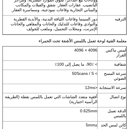
ووكالات بيع التذاكر، سوق الموارد البشرية، ومراكز
اليانصيب.
عقارات العقار: شقق والفيلات والمكاتب
والمباني التجارية وقاعات نموذجية، وسماسرة العقار.
الترفيه
دور السينما وقاعات اللياقة البدنية، والأندية القطرية
والنوادي وقاعات للتدليك والحانات والمقاهي والحانات
الإنترنت، ومحلات التجميل، وملعب للجولف
معلمة الفنية لوحة تعمل باللمس الأشعة تحت الحمراء
لمس ماكس
4096 × 4096
القرار
شفافية
> 90٪، ما يصل إلى 100٪
سرعة المسح
> 50Scans / S
الضوئي
سرعة الاستجابة
<12ms
نوع اتصال
أفقية متعدد الشاشات التي تعمل باللمس نقطة (الطريقة
الرأسية اختيارية)
الدقة تعمل
0.625mm
باللمس
كائن لمس الحد
≥5mm