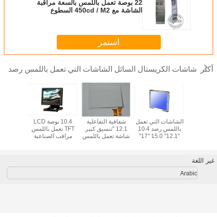
22 بوصة تعمل باللمس بالسعة مراقبة
الشاشة مع 450cd / M2 السطوع
استمر
شاشات الكريستال السائل الشاشات التي تعمل باللمس رصد
أكثر
17"lcd كشك touch
الشاشات التي تعمل
شفافية التفاعلية
10.4 بوصة LCD
{capit}s
باللمس رصد 10.4
12.1 "تنسيق كبير
TFT تعمل باللمس
لوحة بالس
مدرب مع self
"12.1" 15.0 "17"
شاشة تعمل باللمس
مراقب الصناعية
اللمس ل
{capit}s
19 "إطار LCD
شاشة FN121AF01
الشاشة مع LED
الصن
هائيّة
مفتوحة مع مجلس
الخلفية
سائل الاعلام لاعب
غير اللغة
Arabic