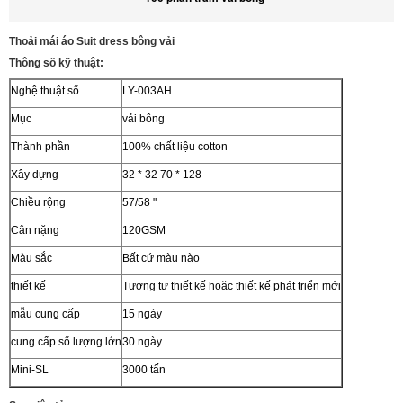
Thoải mái áo Suit dress bông vải
Thông số kỹ thuật:
Nghệ thuật số
LY-003AH
Mục
vải bông
Thành phần
100% chất liệu cotton
Xây dựng
32 * 32 70 * 128
Chiều rộng
57/58 "
Cân nặng
120GSM
Màu sắc
Bất cứ màu nào
thiết kế
Tương tự thiết kế hoặc thiết kế phát triển mới
mẫu cung cấp
15 ngày
cung cấp số lượng lớn
30 ngày
Mini-SL
3000 tấn