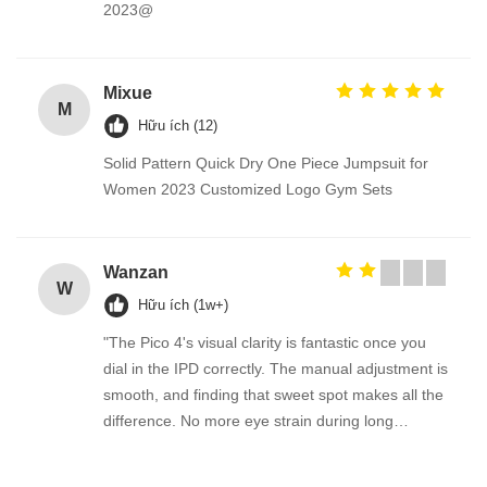
2023@
Mixue
M
Hữu ích (12)
Solid Pattern Quick Dry One Piece Jumpsuit for
Women 2023 Customized Logo Gym Sets
Wanzan
W
Hữu ích (1w+)
"The Pico 4's visual clarity is fantastic once you
dial in the IPD correctly. The manual adjustment is
smooth, and finding that sweet spot makes all the
difference. No more eye strain during long
sessions. Highly recommend taking the time to set
it up properly!""The Pico 4's visual clarity is