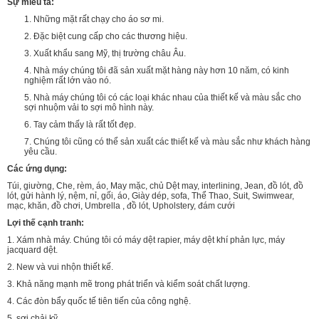
Sự miêu tả:
1. Những mặt rất chạy cho áo sơ mi.
2. Đặc biệt cung cấp cho các thương hiệu.
3. Xuất khẩu sang Mỹ, thị trường châu Âu.
4. Nhà máy chúng tôi đã sản xuất mặt hàng này hơn 10 năm, có kinh
nghiệm rất lớn vào nó.
5. Nhà máy chúng tôi có các loại khác nhau của thiết kế và màu sắc cho
sợi nhuộm vải to sợi mô hình này.
6. Tay cảm thấy là rất tốt đẹp.
7. Chúng tôi cũng có thể sản xuất các thiết kế và màu sắc như khách hàng
yêu cầu.
Các ứng dụng:
Túi, giường, Che, rèm, áo, May mặc, chủ Dệt may, interlining, Jean, đồ lót, đồ
lót, gửi hành lý, nệm, nỉ, gối, áo, Giày dép, sofa, Thể Thao, Suit, Swimwear,
mạc, khăn, đồ chơi, Umbrella , đồ lót, Upholstery, đám cưới
Lợi thế cạnh tranh:
1. Xám nhà máy. Chúng tôi có máy dệt rapier, máy dệt khí phản lực, máy
jacquard dệt.
2. New và vui nhộn thiết kế.
3. Khả năng mạnh mẽ trong phát triển và kiểm soát chất lượng.
4. Các đòn bẩy quốc tế tiên tiến của công nghệ.
5. sợi chải kỹ