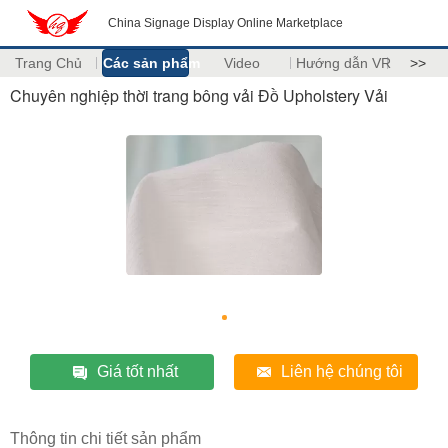
China Signage Display Online Marketplace
Trang Chủ
Các sản phẩm
Video
Hướng dẫn VR
>>
Chuyên nghiệp thời trang bông vải Đồ Upholstery Vải
Giá tốt nhất
Liên hệ chúng tôi
Thông tin chi tiết sản phẩm