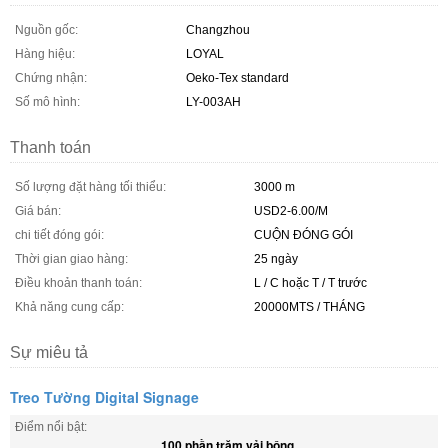
Nguồn gốc:
Changzhou
Hàng hiệu:
LOYAL
Chứng nhận:
Oeko-Tex standard
Số mô hình:
LY-003AH
Thanh toán
Số lượng đặt hàng tối thiểu:
3000 m
Giá bán:
USD2-6.00/M
chi tiết đóng gói:
CUỘN ĐÓNG GÓI
Thời gian giao hàng:
25 ngày
Điều khoản thanh toán:
L / C hoặc T / T trước
Khả năng cung cấp:
20000MTS / THÁNG
Sự miêu tả
Treo Tường Digital Signage
Điểm nổi bật:
100 phần trăm vải bông