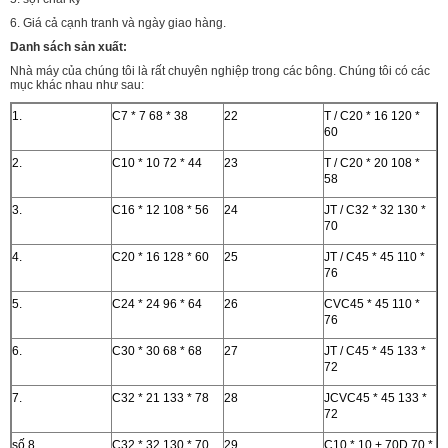
6. Giá cả cạnh tranh và ngày giao hàng.
Danh sách sản xuất:
Nhà máy của chúng tôi là rất chuyên nghiệp trong các bông. Chúng tôi có các
mục khác nhau như sau:
1.
C7 * 7 68 * 38
22
T / C20 * 16 120 *
60
2.
C10 * 10 72 * 44
23
T / C20 * 20 108 *
58
3.
C16 * 12 108 * 56
24
JT / C32 * 32 130 *
70
4.
C20 * 16 128 * 60
25
JT / C45 * 45 110 *
76
5.
C24 * 24 96 * 64
26
CVC45 * 45 110 *
76
6.
C30 * 30 68 * 68
27
JT / C45 * 45 133 *
72
7.
C32 * 21 133 * 78
28
JCVC45 * 45 133 *
72
số 8.
C32 * 32 130 * 70
29
C10 * 10 + 70D 70 *