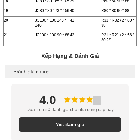
18
JC80 * 80 165 * 105
39
R60 * 60 90 * 88
19
JC80 * 80 173 * 156
40
R80 * 80 90 * 88
20
JC100 * 100 140 *
41
R32 * R32 / 2 * 60 *
140
38
21
JC100 * 100 90 * 88
42
R21 * R21 / 2 * 56 *
30 2/1
Xếp Hạng & Đánh Giá
Đánh giá chung
4.0
Dựa trên 50 đánh giá cho nhà cung cấp này
Viết đánh giá