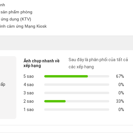
inh
ãm sản phẩm phòng
ng ứng dụng (KTV)
hình cảm ứng Mạng Kiosk
Sau đây là phân phối của tất cả
Ảnh chụp nhanh về
xếp hạng
các xếp hạng
5 sao
67%
cấp
4 sao
0%
3 sao
0%
2 sao
33%
1 sao
0%