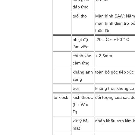
đáp ứng
tuổi thọ
Màn hình SAW: Năm m
màn hình điện trở b
triệu lần
nhiệt độ
-20 ° C ~ + 50 ° C
làm việc
chính xác
± 2.5mm
cảm ứng
kháng ánh
toàn bộ góc tiếp xúc
sáng
trôi
không trôi, không có
tủ kiosk
kích thước
đối tượng của các đố
(L x W x
D)
xử lý bề
nhập khẩu sơn kim l
mặt