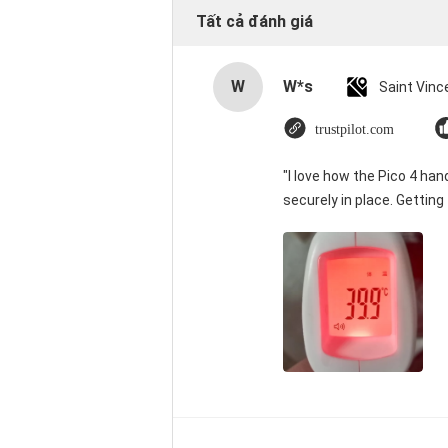
Tất cả đánh giá
W
W*s
trustpilot.com
"I love how the Pico 4 han
securely in place. Getting