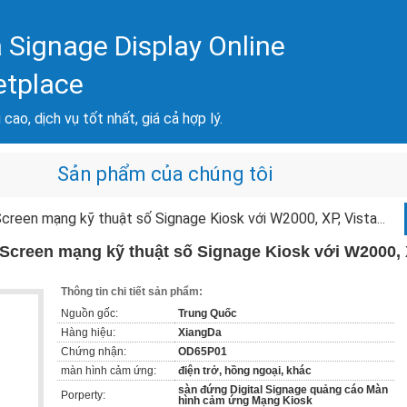
 Signage Display Online
etplace
cao, dịch vụ tốt nhất, giá cả hợp lý.
Sản phẩm của chúng tôi
n mạng kỹ thuật số Signage Kiosk với W2000, XP, Vista systom
creen mạng kỹ thuật số Signage Kiosk với W2000, 
Thông tin chi tiết sản phẩm:
Nguồn gốc:
Trung Quốc
Hàng hiệu:
XiangDa
Chứng nhận:
OD65P01
màn hình cảm ứng:
điện trở, hồng ngoại, khác
sàn đứng Digital Signage quảng cáo Màn
Porperty:
hình cảm ứng Mạng Kiosk