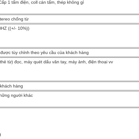
Cấp 1 tấm điện, coll cán tấm, thép không gỉ
tereo chống từ
HZ ((+/- 10%))
được tùy chỉnh theo yêu cầu của khách hàng
 (thẻ từ) đọc, máy quét dấu vân tay, máy ảnh, điện thoại vv
 khách hàng
những người khác
g