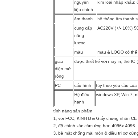
nguyên
kim loại nhập khẩu: 
liệu chính
âm thanh
hệ thống âm thanh s
cung cấp
AC220V (+/- 10%) 50
năng
lượng
màu
màu & LOGO có thể 
giao
được thiết kế với máy in, thẻ IC
diện mở
rộng
PC
cấu hình
tùy theo yêu cầu của
Hệ điêu
windows XP, Win 7, 
hanh
tính năng sản phẩm
1, với FCC, KÍNH B & Giấy chứng nhận CE
2, độ chính xác cảm ứng hơn 4096x 4096
3, bề mặt chống mài mòn & điều trị xơ cứn