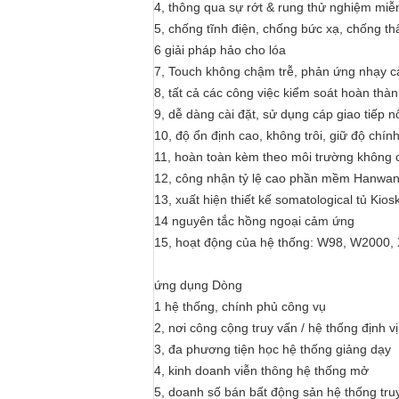
4, thông qua sự rớt & rung thử nghiệm miễ
5, chống tĩnh điện, chống bức xạ, chống t
6 giải pháp hảo cho lóa
7, Touch không chậm trễ, phản ứng nhạy 
8, tất cả các công việc kiểm soát hoàn thà
9, dễ dàng cài đặt, sử dụng cáp giao tiếp n
10, độ ổn định cao, không trôi, giữ độ chí
11, hoàn toàn kèm theo môi trường không
12, công nhận tỷ lệ cao phần mềm Hanwan
13, xuất hiện thiết kế somatological tủ Kios
14 nguyên tắc hồng ngoại cảm ứng
15, hoạt động của hệ thống: W98, W2000, X
ứng dụng Dòng
1 hệ thống, chính phủ công vụ
2, nơi công cộng truy vấn / hệ thống định vị
3, đa phương tiện học hệ thống giảng dạy
4, kinh doanh viễn thông hệ thống mở
5, doanh số bán bất động sản hệ thống tru