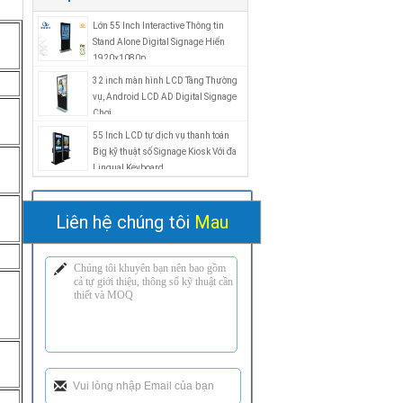
Lớn 55 Inch Interactive Thông tin
Stand Alone Digital Signage Hiển
1920x1080p
32 inch màn hình LCD Tầng Thường
vụ, Android LCD AD Digital Signage
Chơi
55 Inch LCD tự dịch vụ thanh toán
Big kỹ thuật số Signage Kiosk Với đa
Lingual Keyboard
Liên hệ chúng tôi
Mau