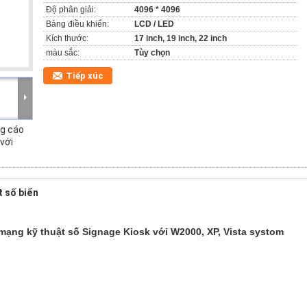
Độ phân giải:
4096 * 4096
Bảng điều khiển:
LCD / LED
Kích thước:
17 inch, 19 inch, 22 inch
màu sắc:
Tùy chọn
Tiếp xúc
g cáo
với
t số biển
ng kỹ thuật số Signage Kiosk với W2000, XP, Vista systom