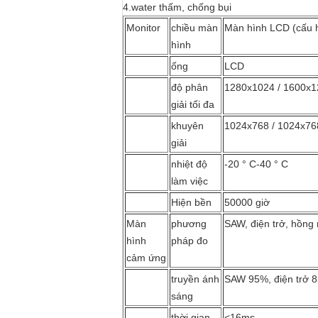
4.water thấm, chống bụi
Monitor
chiều màn
Màn hình LCD (cấu h
hình
ống
LCD
độ phân
1280x1024 / 1600x1
giải tối đa
khuyên
1024x768 / 1024x76
giải
nhiệt độ
-20 ° C-40 ° C
làm việc
Hiện bền
50000 giờ
Màn
phương
SAW, điện trở, hồng
hình
pháp đo
cảm ứng
truyền ánh
SAW 95%, điện trở 
sáng
thời gian
<16ms