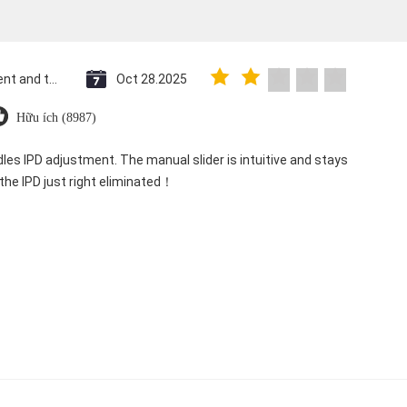
Saint Vincent and the Grenadines
Oct 28.2025
Hữu ích (8987)
dles IPD adjustment. The manual slider is intuitive and stays
 the IPD just right eliminated！