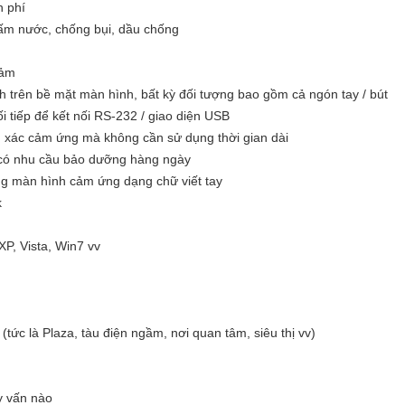
n phí
hấm nước, chống bụi, dầu chống
cảm
nh trên bề mặt màn hình, bất kỳ đối tượng bao gồm cả ngón tay / bút
ối tiếp để kết nối RS-232 / giao diện USB
nh xác cảm ứng mà không cần sử dụng thời gian dài
 có nhu cầu bảo dưỡng hàng ngày
g màn hình cảm ứng dạng chữ viết tay
k
P, Vista, Win7 vv
 (tức là Plaza, tàu điện ngầm, nơi quan tâm, siêu thị vv)
y vấn nào