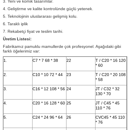
3. Yeni ve komik tasarımlar.
4. Geliştirme ve kalite kontrolünde güçlü yetenek.
5. Teknolojinin uluslararası gelişmiş kolu.
6. Taraklı iplik
7. Rekabetçi fiyat ve teslim tarihi.
Üretim Listesi:
Fabrikamız pamuklu mamullerde çok profesyonel.
Aşağıdaki gibi
farklı öğelerimiz var:
1.
C7 * 7 68 * 38
22
T / C20 * 16 120
* 60
2.
C10 * 10 72 * 44
23
T / C20 * 20 108
* 58
3.
C16 * 12 108 * 56
24
JT / C32 * 32
130 * 70
4.
C20 * 16 128 * 60
25
JT / C45 * 45
110 * 76
5.
C24 * 24 96 * 64
26
CVC45 * 45 110
* 76