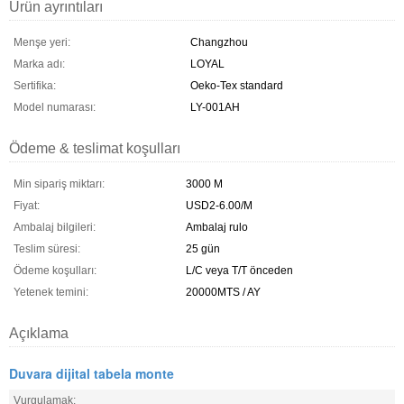
Ürün ayrıntıları
Menşe yeri:
Changzhou
Marka adı:
LOYAL
Sertifika:
Oeko-Tex standard
Model numarası:
LY-001AH
Ödeme & teslimat koşulları
Min sipariş miktarı:
3000 M
Fiyat:
USD2-6.00/M
Ambalaj bilgileri:
Ambalaj rulo
Teslim süresi:
25 gün
Ödeme koşulları:
L/C veya T/T önceden
Yetenek temini:
20000MTS / AY
Açıklama
Duvara dijital tabela monte
Vurgulamak: