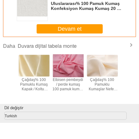
Uluslararası% 100 Pamuk Kumaş
Konfeksiyon Kumaş Kumaş 20 *
20
Devam et
Duvara dijital tabela monte
Daha
u Yeşil
Çağdaş% 100
Elbisen pembeydi
Çağdaş% 100
Hafif 
/ Giysi
Pamuklu Kumaş
/ perde kumaş
Pamuklu
Pamuk 
ksiyon
Kapak / Koltuk
100 pamuk kumaş
Kumaşlar Nefes
Oyuncak /
u Kumaş
Döşeme Kumaş
bahçesinde
Alınan İç Çamaşırı
Perde A
7 "/ 58"
120gsm
Kumaş 120-
Kum
şlik
tarafından
135gsm
Dil değiştir
Turkish