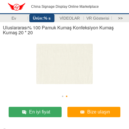
China Signage Display Online Marketplace
Ev
Ürün:% s
VİDEOLAR
VR Gösterisi
>>
Uluslararası% 100 Pamuk Kumaş Konfeksiyon Kumaş
Kumaş 20 * 20
En iyi fiyat
Bize ulaşın