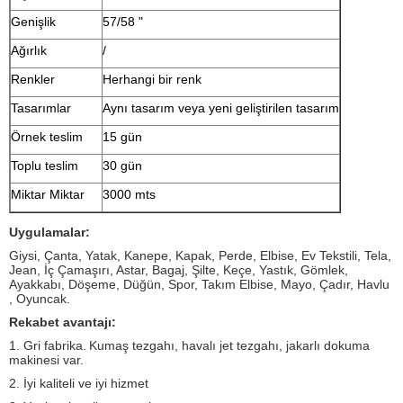
Genişlik
57/58 "
Ağırlık
/
Renkler
Herhangi bir renk
Tasarımlar
Aynı tasarım veya yeni geliştirilen tasarım
Örnek teslim
15 gün
Toplu teslim
30 gün
Miktar Miktar
3000 mts
Uygulamalar:
Giysi, Çanta, Yatak, Kanepe, Kapak, Perde, Elbise, Ev Tekstili, Tela,
Jean, İç Çamaşırı, Astar, Bagaj, Şilte, Keçe, Yastık, Gömlek,
Ayakkabı, Döşeme, Düğün, Spor, Takım Elbise, Mayo, Çadır, Havlu
, Oyuncak.
Rekabet avantajı:
1. Gri fabrika.
Kumaş tezgahı, havalı jet tezgahı, jakarlı dokuma
makinesi var.
2. İyi kaliteli ve iyi hizmet