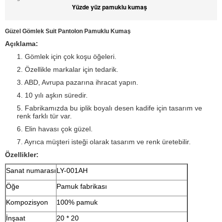
Yüzde yüz pamuklu kumaş
Güzel Gömlek Suit Pantolon Pamuklu Kumaş
Açıklama:
1. Gömlek için çok koşu öğeleri.
2. Özellikle markalar için tedarik.
3. ABD, Avrupa pazarına ihracat yapın.
4. 10 yılı aşkın süredir.
5. Fabrikamızda bu iplik boyalı desen kadife için tasarım ve
renk farklı tür var.
6. Elin havası çok güzel.
7. Ayrıca müşteri isteği olarak tasarım ve renk üretebilir.
Özellikler:
Sanat numarası
LY-001AH
Öğe
Pamuk fabrikası
Kompozisyon
100% pamuk
İnşaat
20 * 20