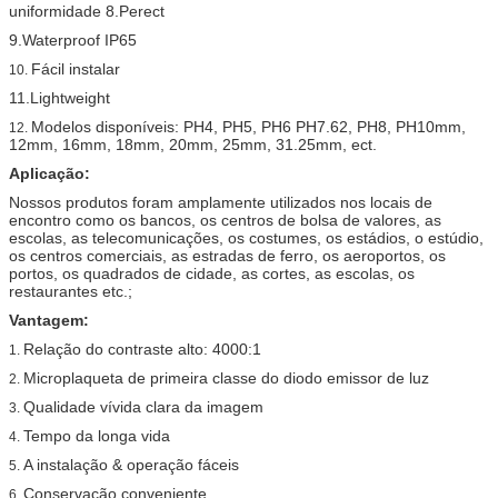
uniformidade 8.Perect
9.Waterproof IP65
Fácil instalar
10.
11.Lightweight
Modelos disponíveis: PH4, PH5, PH6 PH7.62, PH8, PH10mm,
12.
12mm, 16mm, 18mm, 20mm, 25mm, 31.25mm, ect.
Aplicação:
Nossos produtos foram amplamente utilizados nos locais de
encontro como os bancos, os centros de bolsa de valores, as
escolas, as telecomunicações, os costumes, os estádios, o estúdio,
os centros comerciais, as estradas de ferro, os aeroportos, os
portos, os quadrados de cidade, as cortes, as escolas, os
restaurantes etc.;
Vantagem:
Relação do contraste alto: 4000:1
1.
Microplaqueta de primeira classe do diodo emissor de luz
2.
Qualidade vívida clara da imagem
3.
Tempo da longa vida
4.
A instalação & operação fáceis
5.
Conservação conveniente
6.