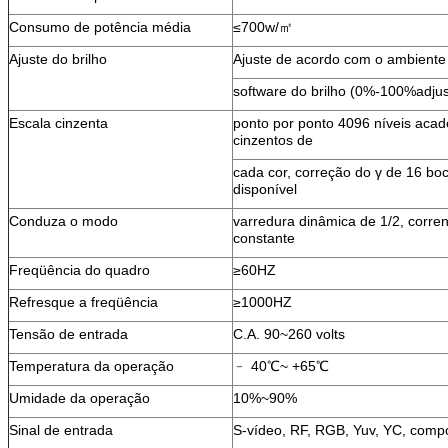
Consumo de potência média
≤700w/㎡
Ajuste do brilho
Ajuste de acordo com o ambiente
software do brilho (0%-100%adjus
Escala cinzenta
ponto por ponto 4096 níveis aca
cinzentos de
cada cor, correção do γ de 16 bo
disponível
Conduza o modo
varredura dinâmica de 1/2, corren
constante
Freqüência do quadro
≥60HZ
Refresque a freqüência
≥1000HZ
Tensão de entrada
C.A. 90~260 volts
Temperatura da operação
﹣ 40℃~ +65℃
Umidade da operação
10%~90%
Sinal de entrada
S-vídeo, RF, RGB, Yuv, YC, com