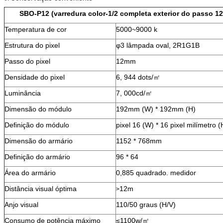
SBO-P12 (varredura color-1/2 completa exterior do passo 
Temperatura de cor
5000~9000 k
Estrutura do pixel
φ3 lâmpada oval, 2R1G1B
Passo do pixel
12mm
Densidade do pixel
6, 944 dots/㎡
Luminância
7, 000cd/㎡
Dimensão do módulo
192mm (W) * 192mm (H)
Definição do módulo
pixel 16 (W) * 16 pixel milímetro (
Dimensão do armário
1152 * 768mm
Definição do armário
96 * 64
Área do armário
0,885 quadrado. medidor
Distância visual óptima
12m
>
Anjo visual
110/50 graus (H/V)
Consumo de potência máximo
≤1100w/㎡