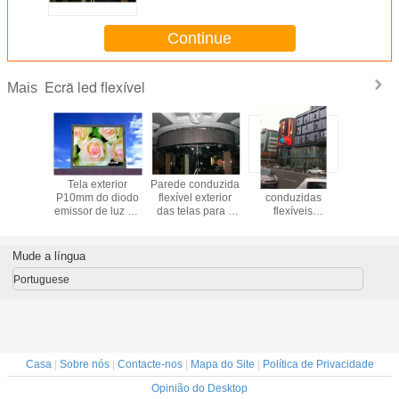
Continue
Ecrã led flexível
Mais
Tela exterior
Parede conduzida
As telas P16
Tela ext
P10mm do diodo
flexível exterior
conduzidas
P10mm do
emissor de luz da
das telas para a
flexíveis
emissor de
informação do
propaganda
impermeáveis
informaç
brilho alto para a
quadrada de
com o FCC de
brilho alt
estação de
compra
RoHS do CE IP65
estaçã
Mude a língua
autocarro/escolas
conduziram o
autocarro/
painel de
Portuguese
Advertsing do
quadro de avisos
dos sinais
Casa
|
Sobre nós
|
Contacte-nos
|
Mapa do Site
|
Política de Privacidade
Opinião do Desktop