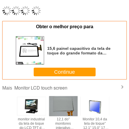
Obter o melhor preço para
15,6 painel capacitivo da tela de
toque do grande formato da
polegada G+G com EXC7200 o
motorista IC
Continue
Monitor LCD touch screen
Mais
erativos
monitor industrial
12,1 do”
Monitor 10,4 da
17" moni
 o multi
da tela de toque
monitores
tela de toque”
tela de t
de toque
do LCD TFT de
interativo
12,1” 15,0” 17"
quiosque