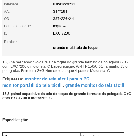
Interface:
usb/i2c/rs232
AA:
344*194
OD:
387*226*2.4
Pontos do toque:
toque 4
IC:
EXC 7200
Realçar:
grande multi tela de toque
15,6 painel capacitivo da tela de toque do grande formato da polegada G+G
com EXC7200 o motorista IC Especificação: P/N FN156AF01 Tamanho 15,6
polegadas Estrutura G+G Número de toque 4 pontos Motorista IC ...
monitor do tela táctil para o PC
Etiquetas:
,
monitor portátil do tela táctil
grande monitor do tela táctil
,
15,6 painel capacitivo da tela de toque do grande formato da polegada G+G
com EXC7200 o motorista IC
Especificação: