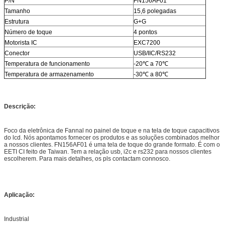
P/N
FN156AF01
Tamanho
15,6 polegadas
Estrutura
G+G
Número de toque
4 pontos
Motorista IC
EXC7200
Conector
USB/IIC/RS232
Temperatura de funcionamento
-20℃ a 70℃
Temperatura de armazenamento
-30℃ a 80℃
Descrição:
Foco da eletrônica de Fannal no painel de toque e na tela de toque capacitivos
do lcd. Nós apontamos fornecer os produtos e as soluções combinados melhor
a nossos clientes. FN156AF01 é uma tela de toque do grande formato. É com o
EETI CI feito de Taiwan. Tem a relação usb, i2c e rs232 para nossos clientes
escolherem. Para mais detalhes, os pls contactam connosco.
Aplicação:
Industrial