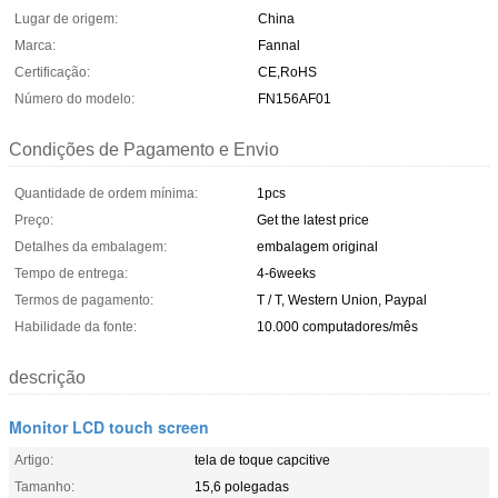
Lugar de origem:
China
Marca:
Fannal
Certificação:
CE,RoHS
Número do modelo:
FN156AF01
Condições de Pagamento e Envio
Quantidade de ordem mínima:
1pcs
Preço:
Get the latest price
Detalhes da embalagem:
embalagem original
Tempo de entrega:
4-6weeks
Termos de pagamento:
T / T, Western Union, Paypal
Habilidade da fonte:
10.000 computadores/mês
descrição
Monitor LCD touch screen
Artigo:
tela de toque capcitive
Tamanho:
15,6 polegadas