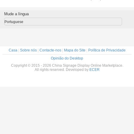
vo para a
10,4 polegadas
transparente
19" quadro aberto
com termi
cação
com luminoso do
FN121AF01 da
do LCD com
serviço d
trial
diodo emissor de
tela de toque
placa do
Mude a língua
luz
grande formato
reprodutor
multimedia
Portuguese
Casa
|
Sobre nós
|
Contacte-nos
|
Mapa do Site
|
Política de Privacidade
Opinião do Desktop
Copyright © 2015 - 2026 China Signage Display Online Marketplace.
All rights reserved. Developed by
ECER