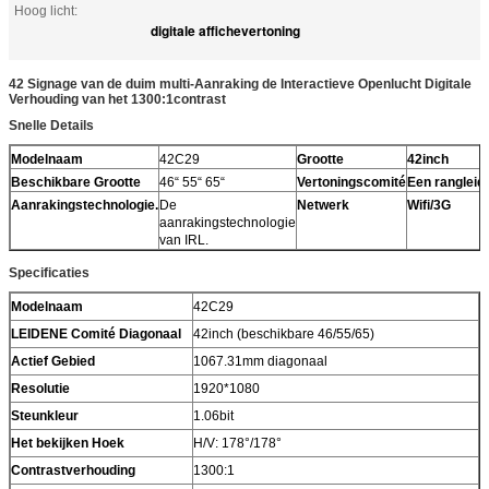
Hoog licht:
digitale affichevertoning
42 Signage van de duim multi-Aanraking de Interactieve Openlucht Digitale
Verhouding van het 1300:1contrast
Snelle Details
Modelnaam
42C29
Grootte
42inch
Beschikbare Grootte
46“ 55“ 65“
Vertoningscomité
Een rangleid
Aanrakingstechnologie.
De
Netwerk
Wifi/3G
aanrakingstechnologie
van IRL.
Specificaties
Modelnaam
42C29
LEIDENE Comité Diagonaal
42inch (beschikbare 46/55/65)
Actief Gebied
1067.31mm diagonaal
Resolutie
1920*1080
Steunkleur
1.06bit
Het bekijken Hoek
H/V: 178°/178°
Contrastverhouding
1300:1