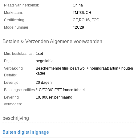
Plaats van herkomst:
China
Merknaam:
TMTOUCH
Certificering:
CE,ROHS, FCC
Modelnummer:
42C29
Betalen & Verzenden Algemene voorwaarden
Min. bestelaantal:
1set
Prijs:
negotiable
Verpakking
Beschermende film+pearl wol + honingraatcarton+ houten
kader
Details:
Levertijd:
20 dagen
Betalingscondities:
/LC/FOB/CIF/TT franco fabriek
Levering
10, 000set per maand
vermogen:
beschrijving
Buiten digital signage