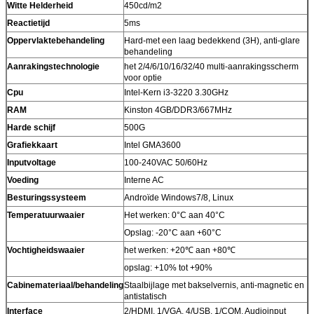
Witte Helderheid
450cd/m2
Reactietijd
5ms
Oppervlaktebehandeling
Hard-met een laag bedekkend (3H), anti-glare
behandeling
Aanrakingstechnologie
het 2/4/6/10/16/32/40 multi-aanrakingsscherm
voor optie
Cpu
Intel-Kern i3-3220 3.30GHz
RAM
Kinston 4GB/DDR3/667MHz
Harde schijf
500G
Grafiekkaart
Intel GMA3600
Inputvoltage
100-240VAC 50/60Hz
Voeding
Interne AC
Besturingssysteem
Androïde Windows7/8, Linux
Temperatuurwaaier
Het werken: 0°C aan 40°C
Opslag: -20°C aan +60°C
Vochtigheidswaaier
het werken: +20℃ aan +80℃
opslag: +10% tot +90%
Cabinemateriaal/behandeling
Staalbijlage met bakselvernis, anti-magnetic en
antistatisch
Interface
2/HDMI, 1/VGA, 4/USB, 1/COM, Audioinput