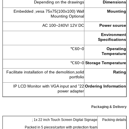
Depending on the drawings
Dimensions
Embedded ,vesa 75x75(100x100) Wall
Mounting
Mounting Optional
AC 100~240V/ 12V DC
Power source
Environment
Specifications
0~60℃
Operating
Temperature
0~60℃
Storage Temperature
Facilitate installation of the demolition,solid
Rating
portfolio
22” IP LCD Monitor with VGA input and
Ordering Information
power adapter
Packaging & Delivery
;
1x 22 inch Touch Screen Digital Signage
Packing details
Packed in 5 pieces/carton with protection foam