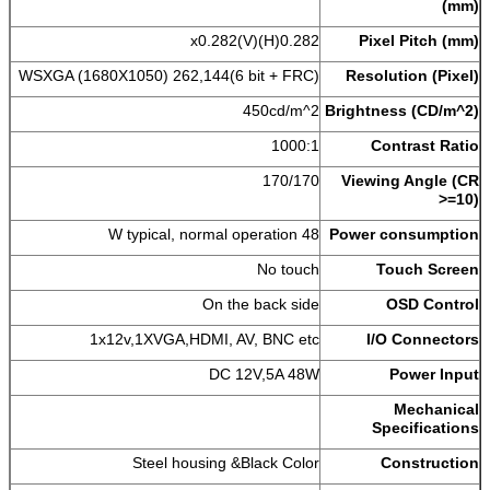
(mm)
0.282(H)x0.282(V)
Pixel Pitch (mm)
WSXGA (1680X1050) 262,144(6 bit + FRC)
Resolution (Pixel)
450cd/m^2
Brightness (CD/m^2)
1000:1
Contrast Ratio
170/170
Viewing Angle (CR
>=10)
48 W typical, normal operation
Power consumption
No touch
Touch Screen
On the back side
OSD Control
1x12v,1XVGA,HDMI, AV, BNC etc
I/O Connectors
DC 12V,5A 48W
Power Input
Mechanical
Specifications
Steel housing &Black Color
Construction