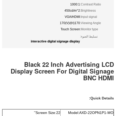
1000:1
Contrast Ratio:
450cd/m^2
Brightness:
VGA/HDMI
Input signal:
170(H)/170(V)
Viewing Angle:
Touch Screen
Monitor type:
تسليط الضوء:
interactive digital signage display
Black 22 Inch Advertising LCD
Display Screen For Digital Signage
BNC HDMI
Quick Details:
Screen Size:22’’
Model:AXD-22OPN1P1-MO