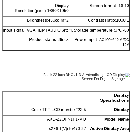
Display
Screen format: 16:10
Resolution(pixel):1680X1050
Brightness:450cd/m^2
Contrast Ratio:1000:1
Input signal: VGA HDMI AUDIO ,etc
Storage temperature :0℃~60℃
Product status: Stock
Power Input:
AC100~240 V /DC
12V
Display
Specifications
22.5" Color TFT LCD monitor
Display
AXD-22OPN1P1-MO
Model Name
473.37(H)x296.1(V)
Active Display Area