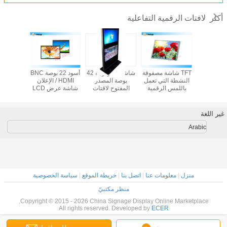
لافتات الرقمية التفاعلية
أكثر
التفاعلية
TFT شاشة مصفوفة
شاشات مزدوجة 42
أسود 22 بوصة BNC
الرقمي /
النشطة التي تعمل
بوصة المصدر
/ HDMI الإعلان
وحدها 
ي لاعب
باللمس الرقمية
المفتوح لافتات
شاشة عرض LCD
الرقمية لل
ت الرقمية
مراقبة لافتات، 27 ''
رقمية مزدوجة -
لافتات رقمية
في الهوا
 التجارية
في الهواء الطلق
نقاط تاتش
شاشة LCD
نح
غير اللغة
Arabic
منزل
|
معلومات عنا
|
اتصل بنا
|
خريطة الموقع
|
سياسة الخصوصية
منظر مكتبيّ
Copyright © 2015 - 2026 China Signage Display Online Marketplace.
All rights reserved. Developed by
ECER