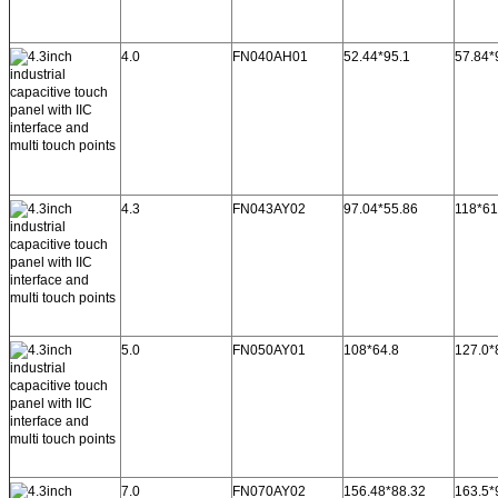
4.0
FN040AH01
52.44*95.1
57.84*
4.3
FN043AY02
97.04*55.86
118*61
5.0
FN050AY01
108*64.8
127.0*
7.0
FN070AY02
156.48*88.32
163.5*