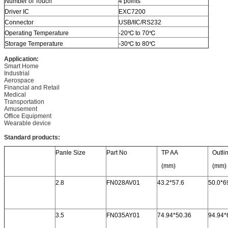
Number of Touch
4 points
Driver IC
EXC7200
Connector
USB/IIC/RS232
Operating Temperature
-20℃ to 70℃
Storage Temperature
-30℃ to 80℃
Application:
Smart Home
Industrial
Aerospace
Financial and Retail
Medical
Transportation
Amusement
Office Equipment
Wearable device
Standard
products:
Panle Size
Part No
TP AA
Outli
(mm)
(mm)
2.8
FN028AV01
43.2*57.6
50.0*6
3.5
FN035AY01
74.94*50.36
94.94*