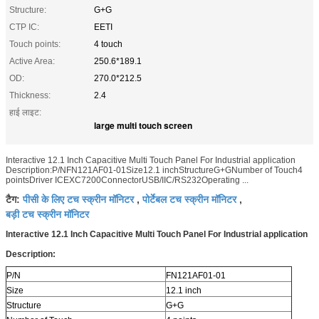
Structure:
G+G
CTP IC:
EETI
Touch points:
4 touch
Active Area:
250.6*189.1
OD:
270.0*212.5
Thickness:
2.4
हाई लाइट:
large multi touch screen
Interactive 12.1 Inch Capacitive Multi Touch Panel For Industrial application
Description:P/NFN121AF01-01Size12.1 inchStructureG+GNumber of Touch4
pointsDriver ICEXC7200ConnectorUSB/IIC/RS232Operating ...
पीसी के लिए टच स्क्रीन मॉनिटर
पोर्टेबल टच स्क्रीन मॉनिटर
टैग:
,
,
बड़ी टच स्क्रीन मॉनिटर
Interactive 12.1 Inch Capacitive Multi Touch Panel For Industrial application
Description:
P/N
FN121AF01-01
Size
12.1 inch
Structure
G+G