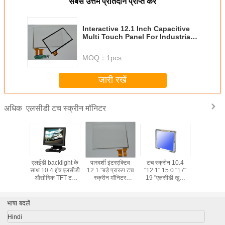
सबसे उत्तम प्रतिदान प्राप्त करें
Interactive 12.1 Inch Capacitive
Multi Touch Panel For Industrial
application
MOQ：
1pcs
जारी रखें
एलसीडी टच स्क्रीन मॉनिटर
अधिक
व 12.1 इंच
एलईडी backlight के
पारदर्शी इंटरएक्टिव
टच स्क्रीन 10.4
17 "एलसीडी
िव मल्टी टच
साथ 10.4 इंच एलसीडी
12.1 "बड़े प्रारूप टच
"12.1" 15.0 "17"
टच स्क्रीन
 उपयोग के
औद्योगिक TFT टच
स्क्रीन मॉनिटर
19 "एलसीडी खुला
स्वयं सेवा ट
पैनल
स्क्रीन मॉनिटर
FN121AF01
मीडिया प्लेयर बोर्ड के
सा
साथ सीमा की निगरानी
भाषा बदलें
Hindi