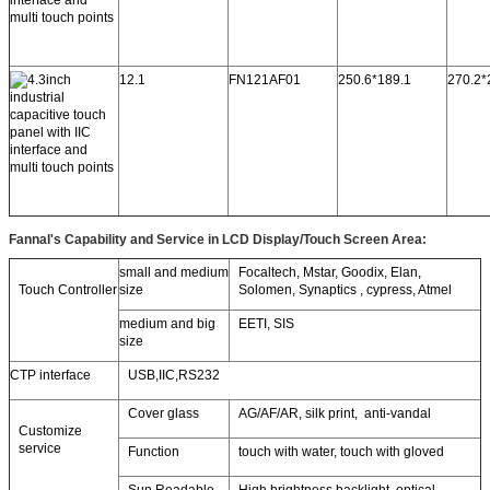
12.1
FN121AF01
250.6*189.1
270.2*
Fannal's Capability and Service in LCD Display/Touch Screen Area:
small and medium
Focaltech, Mstar, Goodix, Elan,
Touch Controller
size
Solomen, Synaptics , cypress, Atmel
medium and big
EETI, SIS
size
CTP interface
USB,IIC,RS232
Cover glass
AG/AF/AR, silk print, anti-vandal
Customize
service
Function
touch with water, touch with gloved