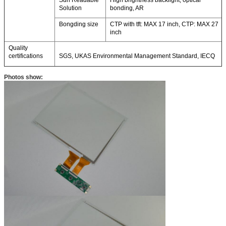
Sun Readable
High brightness backlight, optical
Solution
bonding, AR
Bongding size
CTP with tft: MAX 17 inch, CTP: MAX 27
inch
Quality
certifications
SGS, UKAS Environmental Management Standard, IECQ
Photos show: