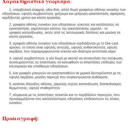
Χαρακτηριστικό γνώρισμα
:
1, υπερβολικά ελαφριά, ultra-thin, απλή δομή γραφείων οθόνης ενοικίου των
οδηγήσεων, υψηλή συμβατότητα, γρήγορα και γρήγορη εγκατάσταση, αφαίρεση,
κερδίζοντας χρόνο και κόστη εργασίας.
2, γραφεία οθόνης ενοικίου των οδηγήσεων, εύκολος και κατάλληλος να
εγκαταστήσει, χαμηλότερο κόστος της εγκατάστασης χαμηλό - το
γραφείο κατανάλωσης, εκτός από τις λειτουργικές δαπάνες και μειώνει τα
κόστη εργασίας.
3, γραφείο οθόνης ενοικίου των οδηγήσεων σχεδιάζονται με το Die-cast
αργίλιο, το οποίο είναι υψηλής αντοχής, υψηλές ανθεκτικότητα, υψηλή
ακρίβεια, που παραμορφώνονται εύκολα και ιδιαίτερα αντίσταση αέρα
4, υψηλή συμβατότητα, η νέα δομή με σκοπό να συναντήσει την ανύψωση,
συσσωρεύοντας τις απαιτήσεις να καλυφθούν οι απαιτήσεις επίδειξης των
εσωτερικών και υπαίθριων οδηγήσεων.
5, ένα γραφείο μπορούν να εγκατασταθούν σε μερικά δευτερόλεπτα με τη
υψηλή ακρίβεια, μεγάλη περιοχή που συγκεντρώνεται αυθαίρετα.
6, κανένας θόρυβος οθόνης, χαμηλής ισχύος κατανάλωση, διασκεδασμός
θερμότητας, υψηλή σταθερότητα
7, σύμφωνα με τις απαιτήσεις πελατών και το περιβάλλον περιοχών, που
προσαρμόζονται στις καταλληλότερες οδηγήσεις επιδεικνύουν τις λύσεις
ενοικίου.
Προδιαγραφή: