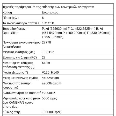
Τεχνικές παράμετροι P6 της επίδειξης των εσωτερικών οδηγήσεων
Χρήση
Εσωτερικός
Πίσσα (χιλ.)
6
Το εικονοκύτταρο αποτελεί
1R1G1B
Τσιπ οδηγήσεων--
Ρ: λd (625630nm) Γ: λd (522.5525nm) Β: λd
Opto+Silan
(467.5470nm) Ρ: (180-200mcd) Γ: (330-360mcd)
Γ: (95-105mcd)
Πυκνότητα εικονοκυττάρου
27778
(σημεία/sqm)
Μέγεθος ενότητας (χιλ.)
192*192
Ενότητες για 1 sqm (PC)
27
Συνιστώμενη ελάχιστη
618m
απόσταση εξέτασης (μ)
Γωνία εξέτασης (°)
V120, H140
Μέση κατανάλωση ισχύος
≤400W/sqm
Φωτεινότητα (άσπρη
≥2000cd/sqm
ισορροπία)
Αναζωογονήστε το ποσοστό
≥2000Hz
Μην υπολογίστε κατά μέσο
5000 ώρες
όρο ΚΑΝΕΝΑΝ χρόνο
αποτυχίας
Κύκλος ζωής
100000 ώρες