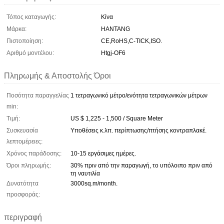
Τόπος καταγωγής:
Κίνα
Μάρκα:
HANTANG
Πιστοποίηση:
CE,RoHS,C-TICK,ISO.
Αριθμό μοντέλου:
Htgj-OF6
Πληρωμής & Αποστολής Όροι
Ποσότητα παραγγελίας
1 τετραγωνικό μέτρο/ενότητα τετραγωνικών μέτρων
min:
Τιμή:
US $ 1,225 - 1,500 / Square Meter
Συσκευασία
Υποθέσεις κ.λπ. περίπτωσης/πτήσης κοντραπλακέ.
λεπτομέρειες:
Χρόνος παράδοσης:
10-15 εργάσιμες ημέρες.
Όροι πληρωμής:
30% πριν από την παραγωγή, το υπόλοιπο πριν από
τη ναυτιλία
Δυνατότητα
3000sq.m/month.
προσφοράς:
περιγραφή