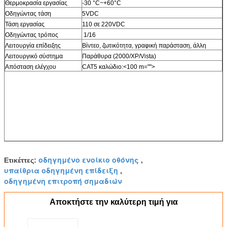
Θερμοκρασία εργασίας
-30 °C~+60°C
Οδηγώντας τάση
5VDC
Τάση εργασίας
110 σε 220VDC
Οδηγώντας τρόπος
1/16
Λειτουργία επίδειξης
Βίντεο, ζωτικότητα, γραφική παράσταση, άλλη
Λειτουργικό σύστημα
Παράθυρα (2000/XP/Vista)
Απόσταση ελέγχου
CAT5 καλώδιο:<100 m="">
οδηγημένο ενοίκιο οθόνης
Ετικέττες:
,
υπαίθρια οδηγημένη επίδειξη
,
οδηγημένη επιτροπή σημαδιών
Αποκτήστε την καλύτερη τιμή για