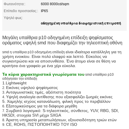
Φωτεινότητα::
6000 8000cd/sqm
Επίπεδο προστασίας::
IP65
Υψηλό φως:
οδηγημένη υπαίθρια διαφημιστική επιτροπή
Μεγάλη υπαίθρια p10 οδηγημένη επίδειξη ψηφίσματος
οράματος υψηλή smd που διαφημίζει την τηλεοπτική οθόνη
είναι ιδιαίτερα κατάλληλη για τη
smd η υπαίθρια p10 οδηγημένη επίδειξη
χρήση ενοικίου. Είναι πολύ ελαφρύ και λεπτό. Εύκολος να
συγκεντρώσει και να αποσυνθέσει. Ένα άτομο είναι σε θέση να
κρατήσει ένα γραφείο με ένα χέρι εύκολα.
Τα κύρια χαρακτηριστικά γνωρίσματα του
smd υπαίθριο p10
οδήγησαν την επίδειξη
1.Lightweight
Εικόνες υψηλού ψηφίσματος
2.
Ανταγωνιστικές τιμές, αξιόπιστη ποιότητα
3.
Υψηλή αναλογία αντίθεσης που εξασφαλίζει ζωηρές εικόνες
4.
5. Χαμηλής ισχύος κατανάλωση, φιλική προς το περιβάλλον
Εξατομικεύσιμος για τα διάφορα μεγέθη
6.
Συμβατό λογισμικό: S-τηλεοπτικός, σύνθετος, YUV, RBG, SDI,
7.
HKSDI, στοιχεία SVI μέχρι SXGA
Άριστη υπηρεσία μεταπωλήσεων, εξουσιοδότηση τριών ετών
8.
CE, ROHS, ΠΙΣΤΟΠΟΙΗΤΙΚΌ ΤΟΥ ISO
9.