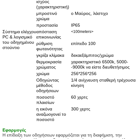
ισχύος
(χαρακτηριστική)
μπροστινό
ο Μαύρος, λάστιχο
χρώμα
προστασία
IP65
Σύστημα ελέγχου
απόσταση
<100meters>
PC & λογισμικό
επικοινωνίας
του οδηγημένου
ρύθμιση
επίπεδο 100
στούντιο
φωτεινότητας
γκρίζα κλίμακα
δεκαεξάμπιτος/χρώμα
θερμοκρασία
χαρακτηριστικό 6500k, 5000-
χρώματος
-9000k να είστε διευθετήσιμος
χρώμα
256*256*256
Οδηγώντας
1/4 ανίχνευση σταθερή τρέχουσα
μέθοδος
κίνηση
οδηγήσεων
ποσοστό
60 χερτς
πλαισίων
η εικόνα
300 χερτς
αναζωογονεί το
ποσοστό
Εφαρμογές
Η επίδειξη των οδηγήσεων εφαρμόζεται για τη διαφήμιση, την