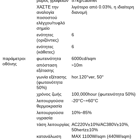
βάρος γραφείων
57kg/cabinet
ΧΑΣΤΕ την
λιγότερο από 0.03%, η ιδιαίτερη
αναλογία
διανομή
ποσοστού
ελέγχου/τυφλό
σημείο
ενότητες
6
(οριζόντιες)
ενότητες
6
(κάθετες)
παράμετροι
φωτεινότητα
6000cd/sqm
οθόνης
απόσταση
10m
>
εξέτασης
γωνία εξέτασης
hor.120°ver, 50°
(φωτεινότητα
50%)
χρόνος ζωής
100,000hour (φωτεινότητα 50%)
λειτουργούσα
-20°C~+60°C
θερμοκρασία
λειτουργούσα
10%~85%
υγρασία
τάση λειτουργίας
AC220V±10%/AC380V±10%,
50hertz±10%
κατανάλωση
MAX 1100W/sqm (440W/sqm)