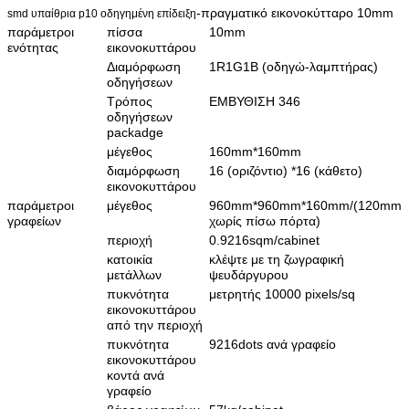
-πραγματικό εικονοκύτταρο 10mm
smd υπαίθρια p10 οδηγημένη επίδειξη
παράμετροι
πίσσα
10mm
ενότητας
εικονοκυττάρου
Διαμόρφωση
1R1G1B (οδηγώ-λαμπτήρας)
οδηγήσεων
Τρόπος
ΕΜΒΥΘΙΣΗ 346
οδηγήσεων
packadge
μέγεθος
160mm*160mm
διαμόρφωση
16 (οριζόντιο) *16 (κάθετο)
εικονοκυττάρου
παράμετροι
μέγεθος
960mm*960mm*160mm/(120mm
γραφείων
χωρίς πίσω πόρτα)
περιοχή
0.9216sqm/cabinet
κατοικία
κλέψτε με τη ζωγραφική
μετάλλων
ψευδάργυρου
πυκνότητα
μετρητής 10000 pixels/sq
εικονοκυττάρου
από την περιοχή
πυκνότητα
9216dots ανά γραφείο
εικονοκυττάρου
κοντά ανά
γραφείο