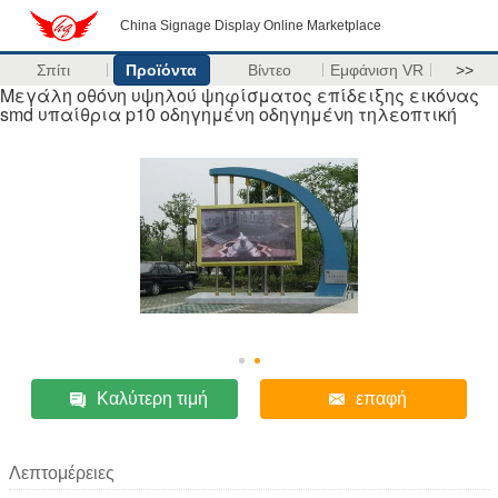
China Signage Display Online Marketplace
Σπίτι
Προϊόντα
Βίντεο
Εμφάνιση VR
>>
Μεγάλη οθόνη υψηλού ψηφίσματος επίδειξης εικόνας
smd υπαίθρια p10 οδηγημένη οδηγημένη τηλεοπτική
Καλύτερη τιμή
επαφή
Λεπτομέρειες