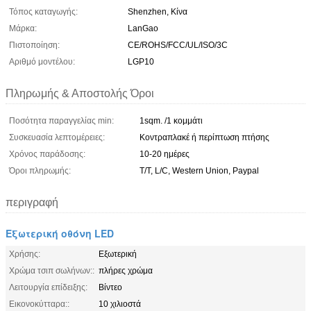
Τόπος καταγωγής:
Shenzhen, Κίνα
Μάρκα:
LanGao
Πιστοποίηση:
CE/ROHS/FCC/UL/ISO/3C
Αριθμό μοντέλου:
LGP10
Πληρωμής & Αποστολής Όροι
Ποσότητα παραγγελίας min:
1sqm. /1 κομμάτι
Συσκευασία λεπτομέρειες:
Κοντραπλακέ ή περίπτωση πτήσης
Χρόνος παράδοσης:
10-20 ημέρες
Όροι πληρωμής:
T/T, L/C, Western Union, Paypal
περιγραφή
Εξωτερική οθόνη LED
Χρήσης:
Εξωτερική
Χρώμα τσιπ σωλήνων::
πλήρες χρώμα
Λειτουργία επίδειξης:
Βίντεο
Εικονοκύτταρα::
10 χιλιοστά