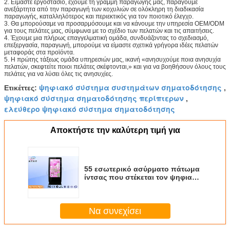
2. Είμαστε εργοστάσιο, έχουμε τη γραμμή παραγωγής μας, παράγουμε
ανεξάρτητα από την παραγωγή των κοχυλιών σε ολόκληρη τη διαδικασία
παραγωγής, καταλληλότερος και περιεκτικός για τον ποιοτικό έλεγχο.
3. Θα μπορούσαμε να προσαρμόσουμε και να κάνουμε την υπηρεσία OEM/ODM
για τους πελάτες μας, σύμφωνα με το σχέδιο των πελατών και τις απαιτήσεις.
4. Έχουμε μια πλήρως επαγγελματική ομάδα, συνδυάζοντας το σχεδιασμό,
επεξεργασία, παραγωγή, μπορούμε να είμαστε σχετικά γρήγορα ιδέες πελατών
μεταφοράς στα προϊόντα.
5. Η πρώτης τάξεως ομάδα υπηρεσιών μας, ικανή «ανησυχούμε ποια ανησυχία
πελατών, σκεφτείτε ποιοι πελάτες σκέφτονται,» και για να βοηθήσουν όλους τους
πελάτες για να λύσει όλες τις ανησυχίες.
ψηφιακό σύστημα συστημάτων σηματοδότησης
Ετικέττες:
,
ψηφιακό σύστημα σηματοδότησης περίπτερων
,
ελεύθερο ψηφιακό σύστημα σηματοδότησης
Αποκτήστε την καλύτερη τιμή για
55 εσωτερικό ασύρματο πάτωμα
ίντσας που στέκεται τον ψηφιακό
φορέα LCD/που διαφημίζει το
όργανο ελέγχου πλήρες HD
Να συνεχίσει