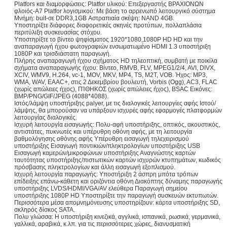
Platfors και διαμορφώσεις: Platfor υλικού: Επεξεργαστής ΒΡΑΧΙΟΝΩΝ
φλοιός-A7 Platfor λογισμικού: Με βάση το αρρενωπό λειτουργικό σύστημα
Μνήμη: buit-σε DDR3,1GB Αστραπιαία σκέψη: NAND 4GB.
Υποστηρίξτε διάφορες διαφορετικές σκηνές προτύπων, πολλαπλάσια
περιτύλιξη συσκευασίας στόχου.
Υποστηρίξτε το βίντεο ψηφίσματος 1920*1080,1080P HD HD και την
αναπαραγωγή ήχου φωτογραφιών ενσωματωμένο HDMI 1.3 υποστήριξη
1080P και τρισδιάστατη παραγωγή.
Πλήρης αναπαραγωγή ήχου σχήματος HD τηλεοπτική, συμβατή με ποικίλα
σχήματα αναπαραγωγής ήχου: Βίντεο, RMVB, FLV, MPEG1/2/4, AVI, DIVX,
XCIV, WMV9, H.264, vc-1, MOV, MKV, MP4, TS, M2T, VOB. Ήχος: MP3,
WMA, WAV, EAAC+, στις 2 Δεκεμβρίου βουλευτή, Vorbis (Ogg), AC3, FLAC
(χωρίς απώλειες ήχος), ΠΊΘΗΚΟΣ (χωρίς απώλειες ήχος), BSAC Εικόνες:
BMP/PNG/GIF/JPEG (4088*4088).
Ιστός/λάμψη υποστήριξης palyer, με τις διαλογικές λειτουργίες αφής Ιστού/
λάμψης, θα μπορούσαν να υπάρξουν ισχυρές αφής εφαρμογές πλατφορμών
λειτουργίας διαλογικές.
Ισχυρή λειτουργία εισαγωγής: Πολυ-αφή υποστήριξης, οπτικός, ακουστικός,
αντιστάτες, πυκνωτές και υπέρυθρη οθόνη αφής, με τη λειτουργία
βαθμολόγησης οθόνης αφής Υπέρυθρη εισαγωγή τηλεχειρισμού
υποστήριξης Εισαγωγή ποντικιών/πληκτρολογίων υποστήριξης USB
Εισαγωγή καμερών/μικροφώνων υποστήριξης Αναγνώστης καρτών
ταυτότητας υποστήριξης/πιστωτικών καρτών ισχυρών κτυπημάτων, κωδικός
πρόσβασης πληκτρολογίων και άλλη εισαγωγή εξοπλισμού.
Ισχυρή λειτουργία παραγωγής: Υποστήριξη 2 άσπρη μπότα τρόπων
επίδειξης επάνω-κάθετη και οριζόντια οθόνη Διακόπτης δύναμης παραγωγής
υποστήριξης LVDS/HDMI/VGA/AV ελεύθερα Παραγωγή σημείου
υποστήριξης 1080P HD Υποστηρίξτε την παραγωγή συσκευών εκτυπωτών.
Περισσότερα μέσα απομνημόνευσης υποστηρίζουν: κάρτα υποστήριξης SD,
σκληρός δίσκος SATA.
Πολυ γλώσσα: Η υποστήριξη κινεζικά, αγγλικά, ισπανικά, ρωσικά, γερμανικά,
γαλλικά, αραβικά, κ.λπ. για τις περισσότερες χώρες, διανυσματική