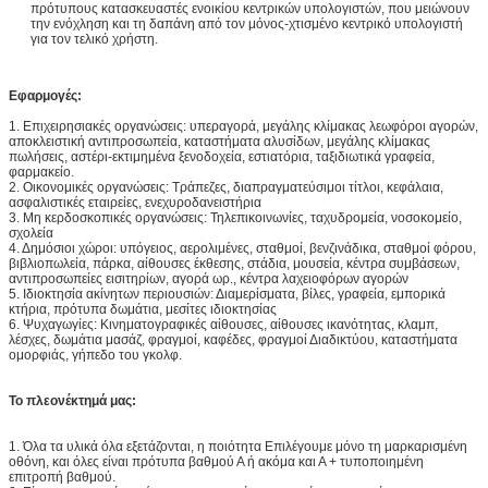
πρότυπους κατασκευαστές ενοικίου κεντρικών υπολογιστών, που μειώνουν
την ενόχληση και τη δαπάνη από τον μόνος-χτισμένο κεντρικό υπολογιστή
για τον τελικό χρήστη.
Εφαρμογές:
1. Επιχειρησιακές οργανώσεις: υπεραγορά, μεγάλης κλίμακας λεωφόροι αγορών,
αποκλειστική αντιπροσωπεία, καταστήματα αλυσίδων, μεγάλης κλίμακας
πωλήσεις, αστέρι-εκτιμημένα ξενοδοχεία, εστιατόρια, ταξιδιωτικά γραφεία,
φαρμακείο.
2. Οικονομικές οργανώσεις: Τράπεζες, διαπραγματεύσιμοι τίτλοι, κεφάλαια,
ασφαλιστικές εταιρείες, ενεχυροδανειστήρια
3. Μη κερδοσκοπικές οργανώσεις: Τηλεπικοινωνίες, ταχυδρομεία, νοσοκομείο,
σχολεία
4. Δημόσιοι χώροι: υπόγειος, αερολιμένες, σταθμοί, βενζινάδικα, σταθμοί φόρου,
βιβλιοπωλεία, πάρκα, αίθουσες έκθεσης, στάδια, μουσεία, κέντρα συμβάσεων,
αντιπροσωπείες εισιτηρίων, αγορά ωρ., κέντρα λαχειοφόρων αγορών
5. Ιδιοκτησία ακίνητων περιουσιών: Διαμερίσματα, βίλες, γραφεία, εμπορικά
κτήρια, πρότυπα δωμάτια, μεσίτες ιδιοκτησίας
6. Ψυχαγωγίες: Κινηματογραφικές αίθουσες, αίθουσες ικανότητας, κλαμπ,
λέσχες, δωμάτια μασάζ, φραγμοί, καφέδες, φραγμοί Διαδικτύου, καταστήματα
ομορφιάς, γήπεδο του γκολφ.
Το πλεονέκτημά μας:
1. Όλα τα υλικά όλα εξετάζονται, η ποιότητα Επιλέγουμε μόνο τη μαρκαρισμένη
οθόνη, και όλες είναι πρότυπα βαθμού Α ή ακόμα και Α + τυποποιημένη
επιτροπή βαθμού.