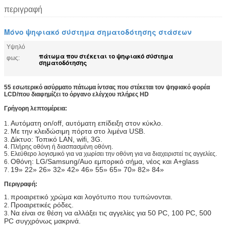
περιγραφή
Μόνο ψηφιακό σύστημα σηματοδότησης στάσεων
Υψηλό
πάτωμα που στέκεται το ψηφιακό σύστημα
φως:
σηματοδότησης
55 εσωτερικό ασύρματο πάτωμα ίντσας που στέκεται τον ψηφιακό φορέα
LCD/που διαφημίζει το όργανο ελέγχου πλήρες HD
Γρήγορη λεπτομέρεια:
Αυτόματη on/off, αυτόματη επίδειξη στον κύκλο.
1.
Με την κλειδώσιμη πόρτα στο λιμένα USB.
2.
Δίκτυο: Τοπικό LAN, wifi, 3G.
3.
4.
Πλήρης οθόνη ή διασπασμένη οθόνη.
5.
Ελεύθερο λογισμικό για να χωρίσει την οθόνη για να διαχειριστεί τις αγγελίες.
Οθόνη: LG/Samsung/Auo εμπορικό σήμα, νέος και A+glass
6.
19»
22» 26» 32» 42» 46» 55» 65» 70» 82» 84»
7.
Περιγραφή:
προαιρετικό χρώμα και λογότυπο που τυπώνονται.
1.
Προαιρετικές ρόδες.
2.
Να είναι σε θέση να αλλάξει τις αγγελίες για 50 PC, 100 PC, 500
3.
PC συγχρόνως μακρινά.