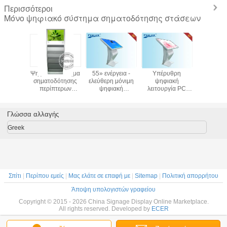
Περισσότεροι
Μόνο ψηφιακό σύστημα σηματοδότησης στάσεων
 Wifi/3G
Ψηφιακό σύστημα
55» ενέργεια -
Υπέρυθρη
Ο τοί
 σύστημα
σηματοδότησης
ελεύθερη μόνιμη
ψηφιακή
τοποθετ
δότησης
περίπτερων
ψηφιακή
λειτουργία PC
ψηφιακό 
ίντσα,
πατωμάτων
αυτοεξυπηρέτηση
συστημάτων
σηματοδ
ελέγχου
μόνιμο με το ράφι
συστημάτων
σηματοδότησης
32 ίντσα 
ς αφής
εφημερίδων
σηματοδότησης
οθόνης αφής για
με το M
Γλώσσα αλλαγής
γορών
WIFI των
τη διαφήμιση του
Play
οδηγήσεων
περίπτερου
Greek
αποταμίευσης
Σπίτι
|
Περίπου εμείς
|
Μας ελάτε σε επαφή με
|
Sitemap
|
Πολιτική απορρήτου
Άποψη υπολογιστών γραφείου
Copyright © 2015 - 2026 China Signage Display Online Marketplace.
All rights reserved. Developed by
ECER