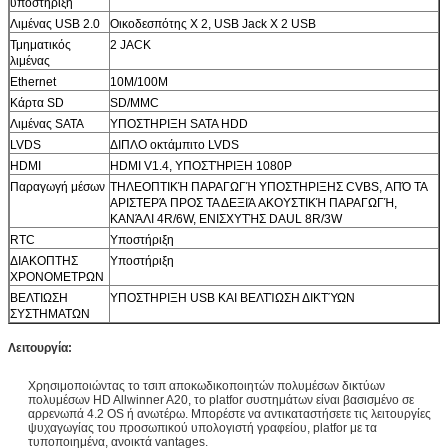
υποστήριξη
Λιμένας USB 2.0
Οικοδεσπότης Χ 2, USB Jack Χ 2 USB
Τμηματικός
2 JACK
λιμένας
Ethernet
10M/100M
Κάρτα SD
SD/MMC
Λιμένας SATA
ΥΠΟΣΤΗΡΙΞΗ SATA HDD
LVDS
ΔΙΠΛΟ οκτάμπιτο LVDS
HDMI
HDMI V1.4, ΥΠΟΣΤΉΡΙΞΗ 1080P
Παραγωγή μέσων
ΤΗΛΕΟΠΤΙΚΉ ΠΑΡΑΓΩΓΉ ΥΠΟΣΤΗΡΙΞΗΣ CVBS, ΑΠΌ ΤΑ
ΑΡΙΣΤΕΡΆ ΠΡΟΣ ΤΑ ΔΕΞΙΆ ΑΚΟΥΣΤΙΚΉ ΠΑΡΑΓΩΓΉ,
ΚΑΝΆΛΙ 4R/6W, ΕΝΙΣΧΥΤΉΣ DAUL 8R/3W
RTC
Υποστήριξη
ΔΙΑΚΟΠΤΗΣ
Υποστήριξη
ΧΡΟΝΟΜΕΤΡΩΝ
ΒΕΛΤΙΩΣΗ
ΥΠΟΣΤΗΡΙΞΗ USB ΚΑΙ ΒΕΛΤΊΩΣΗ ΔΙΚΤΎΩΝ
ΣΥΣΤΗΜΑΤΩΝ
Λειτουργία:
Χρησιμοποιώντας το τσιπ αποκωδικοποιητών πολυμέσων δικτύων
πολυμέσων HD Allwinner A20, το platfor συστημάτων είναι βασισμένο σε
αρρενωπά 4.2 OS ή ανωτέρω. Μπορέστε να αντικαταστήσετε τις λειτουργίες
ψυχαγωγίας του προσωπικού υπολογιστή γραφείου, platfor με τα
τυποποιημένα, ανοικτά vantages.