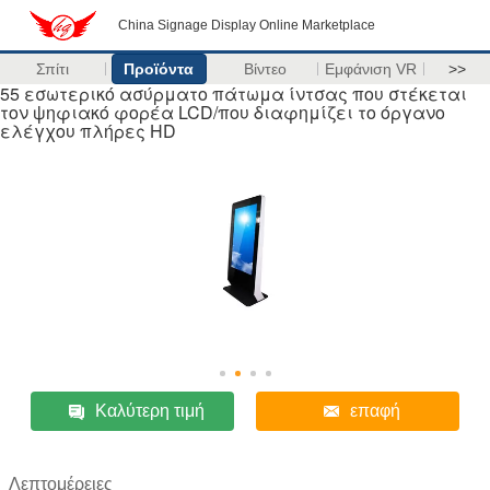
China Signage Display Online Marketplace
Σπίτι
Προϊόντα
Βίντεο
Εμφάνιση VR
>>
55 εσωτερικό ασύρματο πάτωμα ίντσας που στέκεται
τον ψηφιακό φορέα LCD/που διαφημίζει το όργανο
ελέγχου πλήρες HD
Καλύτερη τιμή
επαφή
Λεπτομέρειες