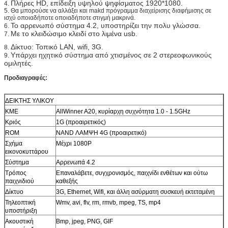
Πλήρες HD, επίδειξη υψηλού ψηφίσματος 1920*1080.
4.
5.
Θα μπορούσε να αλλάξει και makd πρόγραμμα διαχείρισης διαφήμισης σε
ισχύ οποιαδήποτε οποιαδήποτε στιγμή μακρινά.
Το αρρενωπό σύστημα 4.2, υποστηρίζει την πολυ γλώσσα.
6.
Με το κλειδώσιμο κλειδί στο λιμένα usb.
7.
Δίκτυο: Τοπικό LAN, wifi, 3G.
8.
Υπάρχει ηχητικό σύστημα από χτισμένος σε 2 στερεοφωνικούς
9.
ομιλητές.
Προδιαγραφές:
ΔΕΙΚΤΗΣ ΥΛΙΚΟΥ
ΚΜΕ
AllWinner A20, κυρίαρχη συχνότητα 1.0 - 1.5GHz
Κριός
1G (προαιρετικός)
ROM
NAND ΛΑΜΨΗ 4G (προαιρετικό)
Σχήμα
Μέχρι 1080P
εικονοκυττάρου
Σύστημα
Αρρενωπά 4.2
Τρόπος
Επαναλάβετε, συγχρονισμός, παιχνίδι ενθέτων και ούτω
παιχνιδιού
καθεξής
Δίκτυο
3G, Ethernet, Wifi, και άλλη ασύρματη συσκευή εκτεταμένη
Τηλεοπτική
Wmv, avi, flv, rm, rmvb, mpeg, TS, mp4
υποστήριξη
Ακουστική
Bmp, jpeg, PNG, GIF