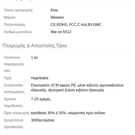
Τόπος καταγωγής:
Κίνα
Μάρκα:
Weiwen
Πιστοποίηση:
CE,ROHS, FCC,C-tick,BV,GMC
Αριθμό μοντέλου:
Ww-sn-5512
Πληρωμής & Αποστολής Όροι
Ποσότητα
1 pc
παραγγελίας
min:
Τιμή:
negotiable
Συσκευασία
Εσωτερικός 4CM αφρός PE, μέσο κιβώτιο χαρτοκιβωτίων
εξαγωγής, εξωτερικό ξύλινο κιβώτιο εξαγωγής
λεπτομέρειες:
Χρόνος
7-25 ημέρες
παράδοσης:
Όροι πληρωμής:
κατάθεση 30% ή 50%, ισορροπία πρίν στέλνει
Δυνατότητα
3000pcs/μήνα
προσφοράς: