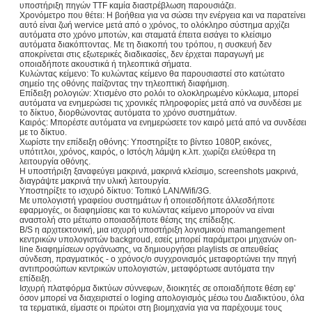
υποστήριξη πηγών TTF καμία διαστρέβλωση παρουσιάζει.
Χρονόμετρο που θέτει: Η βοήθεια για να σώσει την ενέργεια και να παρατείνει
αυτό είναι ζωή wervice μετά από ο χρόνος, το ολόκληρο σύστημα αρχίζει
αυτόματα στο χρόνο μποτών, και σταματά έπειτα εισάγει το κλείσιμο
αυτόματα διακόπτοντας. Με τη διακοπή του τρόπου, η συσκευή δεν
αποκρίνεται στις εξωτερικές διαδικασίες, δεν έρχεται παραγωγή με
οποιαδήποτε ακουστικά ή τηλεοπτικά σήματα.
Κυλώντας κείμενο: Το κυλώντας κείμενο θα παρουσιαστεί στο κατώτατο
σημείο της οθόνης παίζοντας την τηλεοπτική διαφήμιση.
Επίδειξη ρολογιών: Χτισμένο στο ρολόι το ολοκληρωμένο κύκλωμα, μπορεί
αυτόματα να ενημερώσει τις χρονικές πληροφορίες μετά από να συνδέσει με
το δίκτυο, διορθώνοντας αυτόματα το χρόνο συστημάτων.
Καιρός: Μπορέστε αυτόματα να ενημερώσετε τον καιρό μετά από να συνδέσει
με το δίκτυο.
Χωρίστε την επίδειξη οθόνης: Υποστηρίξτε το βίντεο 1080P, εικόνες,
υπότιτλοι, χρόνος, καιρός, ο Ιστός/η λάμψη κ.λπ. χωρίζει ελεύθερα τη
λειτουργία οθόνης.
Η υποστήριξη ξαναφεύγει μακρινά, μακρινά κλείσιμο, screenshots μακρινά,
διαγράψτε μακρινά την υλική λειτουργία.
Υποστηρίξτε το ισχυρό δίκτυο: Τοπικό LAN/Wifi/3G.
Με υπολογιστή γραφείου συστημάτων ή οποιεσδήποτε άλλεσδήποτε
εφαρμογές, οι διαφημίσεις και το κυλώντας κείμενο μπορούν να είναι
αναστολή στο μέτωπο οποιασδήποτε θέσης της επίδειξης.
B/S η αρχιτεκτονική, μια ισχυρή υποστήριξη λογισμικού mamangement
κεντρικών υπολογιστών backgroud, εσείς μπορεί παράμετροι μηχανών on-
line διαφημίσεων οργάνωσης, να δημιουργήσει playlists σε απευθείας
σύνδεση, πραγματικός - ο χρόνος/ο συγχρονισμός μεταφορτώνει την πηγή
αντιπροσώπων κεντρικών υπολογιστών, μεταφόρτωσε αυτόματα την
επίδειξη.
Ισχυρή πλατφόρμα δικτύων σύννεφων, διοικητές σε οποιαδήποτε θέση εφ'
όσον μπορεί να διαχειριστεί ο loging απολογισμός μέσω του Διαδικτύου, όλα
τα τερματικά, είμαστε οι πρώτοι στη βιομηχανία για να παρέχουμε τους