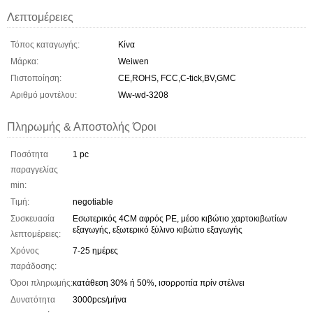
Λεπτομέρειες
Τόπος καταγωγής:
Κίνα
Μάρκα:
Weiwen
Πιστοποίηση:
CE,ROHS, FCC,C-tick,BV,GMC
Αριθμό μοντέλου:
Ww-wd-3208
Πληρωμής & Αποστολής Όροι
Ποσότητα
1 pc
παραγγελίας
min:
Τιμή:
negotiable
Συσκευασία
Εσωτερικός 4CM αφρός PE, μέσο κιβώτιο χαρτοκιβωτίων
εξαγωγής, εξωτερικό ξύλινο κιβώτιο εξαγωγής
λεπτομέρειες:
Χρόνος
7-25 ημέρες
παράδοσης:
Όροι πληρωμής:
κατάθεση 30% ή 50%, ισορροπία πρίν στέλνει
Δυνατότητα
3000pcs/μήνα