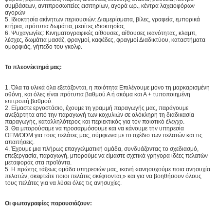
συμβάσεων, αντιπροσωπείες εισιτηρίων, αγορά ωρ., κέντρα λαχειοφόρων
αγορών
5. Ιδιοκτησία ακίνητων περιουσιών: Διαμερίσματα, βίλες, γραφεία, εμπορικά
κτήρια, πρότυπα δωμάτια, μεσίτες ιδιοκτησίας
6. Ψυχαγωγίες: Κινηματογραφικές αίθουσες, αίθουσες ικανότητας, κλαμπ,
λέσχες, δωμάτια μασάζ, φραγμοί, καφέδες, φραγμοί Διαδικτύου, καταστήματα
ομορφιάς, γήπεδο του γκολφ.
Το πλεονέκτημά μας:
1. Όλα τα υλικά όλα εξετάζονται, η ποιότητα Επιλέγουμε μόνο τη μαρκαρισμένη
οθόνη, και όλες είναι πρότυπα βαθμού Α ή ακόμα και Α + τυποποιημένη
επιτροπή βαθμού.
2. Είμαστε εργοστάσιο, έχουμε τη γραμμή παραγωγής μας, παράγουμε
ανεξάρτητα από την παραγωγή των κοχυλιών σε ολόκληρη τη διαδικασία
παραγωγής, καταλληλότερος και περιεκτικός για τον ποιοτικό έλεγχο.
3. Θα μπορούσαμε να προσαρμόσουμε και να κάνουμε την υπηρεσία
OEM/ODM για τους πελάτες μας, σύμφωνα με το σχέδιο των πελατών και τις
απαιτήσεις.
4. Έχουμε μια πλήρως επαγγελματική ομάδα, συνδυάζοντας το σχεδιασμό,
επεξεργασία, παραγωγή, μπορούμε να είμαστε σχετικά γρήγορα ιδέες πελατών
μεταφοράς στα προϊόντα.
5. Η πρώτης τάξεως ομάδα υπηρεσιών μας, ικανή «ανησυχούμε ποια ανησυχία
πελατών, σκεφτείτε ποιοι πελάτες σκέφτονται,» και για να βοηθήσουν όλους
τους πελάτες για να λύσει όλες τις ανησυχίες.
Οι φωτογραφίες παρουσιάζουν: