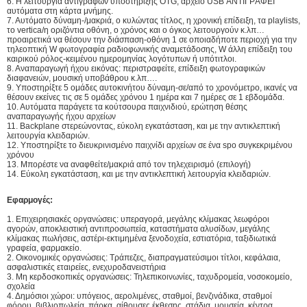
6. Η λειτουργία αντιγράφων υποστήριξης OTG, αρχείο USB ΑΝΤΙΓΡΆΦΕΙ
αυτόματα στη κάρτα μνήμης.
7. Αυτόματο δύναμη-/μακριά, ο κυλώντας τίτλος, η χρονική επίδειξη, τα playlists,
το vertica/η οριζόντια οθόνη, ο χρόνος και ο όγκος λειτουργούν κ.λπ…
προαιρετικά να θέσουν την διάσπαση-οθόνη 1 σε οποιαδήποτε περιοχή για την
τηλεοπτική W φωτογραφία ραδιοφωνικής αναμετάδοσης, W άλλη επίδειξη του
καιρικού ρόλος-κειμένου ημερομηνίας λογότυπων ή υπότιτλοι.
8. Αναπαραγωγή ήχου εικόνας: περιστραφείτε, επίδειξη φωτογραφικών
διαφανειών, μουσική υποβάθρου κ.λπ….
9. Υποστηρίξτε 5 ομάδες αυτοκινήτου δύναμη-σε/από το χρονόμετρο, ικανές να
θέσουν εκείνες τις σε 5 ομάδες χρόνου 1 ημέρα και 7 ημέρες σε 1 εβδομάδα.
10. Αυτόματα παράγετε τα κούτσουρα παιχνιδιού, ερώτηση θέσης
αναπαραγωγής ήχου αρχείων
11. Backplane στερεώνοντας, εύκολη εγκατάσταση, και με την αντικλεπτική
λειτουργία κλειδαριών.
12. Υποστηρίξτε το διευκρινισμένο παιχνίδι αρχείων σε ένα spo συγκεκριμένου
χρόνου
13. Μπορέστε να αναφθείτε/μακριά από τον τηλεχειρισμό (επιλογή)
14. Εύκολη εγκατάσταση, και με την αντικλεπτική λειτουργία κλειδαριών.
Εφαρμογές:
1. Επιχειρησιακές οργανώσεις: υπεραγορά, μεγάλης κλίμακας λεωφόροι
αγορών, αποκλειστική αντιπροσωπεία, καταστήματα αλυσίδων, μεγάλης
κλίμακας πωλήσεις, αστέρι-εκτιμημένα ξενοδοχεία, εστιατόρια, ταξιδιωτικά
γραφεία, φαρμακείο.
2. Οικονομικές οργανώσεις: Τράπεζες, διαπραγματεύσιμοι τίτλοι, κεφάλαια,
ασφαλιστικές εταιρείες, ενεχυροδανειστήρια
3. Μη κερδοσκοπικές οργανώσεις: Τηλεπικοινωνίες, ταχυδρομεία, νοσοκομείο,
σχολεία
4. Δημόσιοι χώροι: υπόγειος, αερολιμένες, σταθμοί, βενζινάδικα, σταθμοί
φόρου, βιβλιοπωλεία, πάρκα, αίθουσες έκθεσης, στάδια, μουσεία, κέντρα