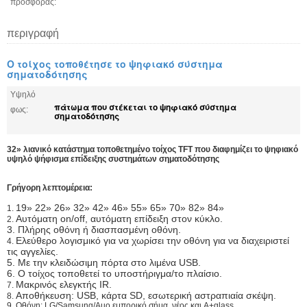
προσφοράς:
περιγραφή
Ο τοίχος τοποθέτησε το ψηφιακό σύστημα
σηματοδότησης
Υψηλό
πάτωμα που στέκεται το ψηφιακό σύστημα
φως:
σηματοδότησης
32» λιανικό κατάστημα τοποθετημένο τοίχος TFT που διαφημίζει το ψηφιακό
υψηλό ψήφισμα επίδειξης συστημάτων σηματοδότησης
Γρήγορη λεπτομέρεια:
19»
22» 26» 32» 42» 46» 55» 65» 70» 82» 84»
1.
Αυτόματη on/off, αυτόματη επίδειξη στον κύκλο.
2.
3. Πλήρης οθόνη ή διασπασμένη οθόνη.
Ελεύθερο λογισμικό για να χωρίσει την οθόνη για να διαχειριστεί
4.
τις αγγελίες.
5. Με την κλειδώσιμη πόρτα στο λιμένα USB.
6. Ο τοίχος τοποθετεί το υποστήριγμα/το πλαίσιο.
Μακρινός ελεγκτής IR.
7.
Αποθήκευση: USB, κάρτα SD, εσωτερική αστραπιαία σκέψη.
8.
9.
Οθόνη: LG/Samsung/Auo εμπορικό σήμα, νέος και A+glass