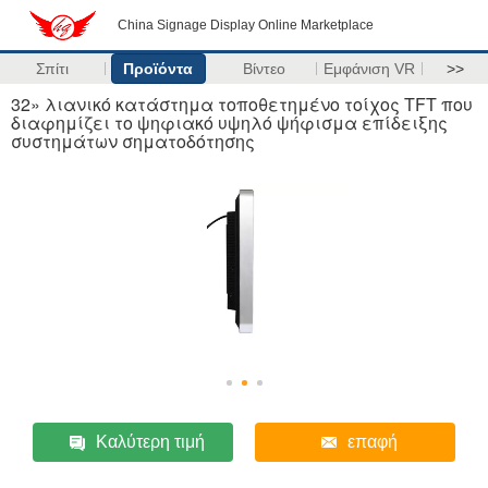
China Signage Display Online Marketplace
Σπίτι
Προϊόντα
Βίντεο
Εμφάνιση VR
>>
32» λιανικό κατάστημα τοποθετημένο τοίχος TFT που
διαφημίζει το ψηφιακό υψηλό ψήφισμα επίδειξης
συστημάτων σηματοδότησης
Καλύτερη τιμή
επαφή