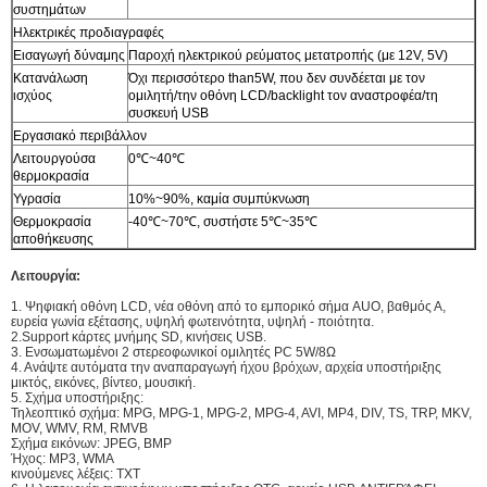
συστημάτων
Ηλεκτρικές προδιαγραφές
Εισαγωγή δύναμης
Παροχή ηλεκτρικού ρεύματος μετατροπής (με 12V, 5V)
Κατανάλωση
Όχι περισσότερο than5W, που δεν συνδέεται με τον
ισχύος
ομιλητή/την οθόνη LCD/backlight τον αναστροφέα/τη
συσκευή USB
Εργασιακό περιβάλλον
Λειτουργούσα
0℃~40℃
θερμοκρασία
Υγρασία
10%~90%, καμία συμπύκνωση
Θερμοκρασία
-40℃~70℃, συστήστε 5℃~35℃
αποθήκευσης
Λειτουργία:
1. Ψηφιακή οθόνη LCD, νέα οθόνη από το εμπορικό σήμα AUO, βαθμός Α,
ευρεία γωνία εξέτασης, υψηλή φωτεινότητα, υψηλή - ποιότητα.
2.Support κάρτες μνήμης SD, κινήσεις USB.
3. Ενσωματωμένοι 2 στερεοφωνικοί ομιλητές PC 5W/8Ω
4. Ανάψτε αυτόματα την αναπαραγωγή ήχου βρόχων, αρχεία υποστήριξης
μικτός, εικόνες, βίντεο, μουσική.
5. Σχήμα υποστήριξης:
Τηλεοπτικό σχήμα: MPG, MPG-1, MPG-2, MPG-4, AVI, MP4, DIV, TS, TRP, MKV,
MOV, WMV, RM, RMVB
Σχήμα εικόνων: JPEG, BMP
Ήχος: MP3, WMA
κινούμενες λέξεις: TXT