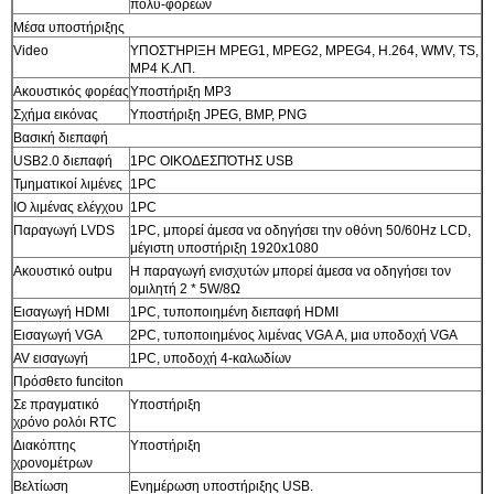
πολυ-φορέων
Μέσα υποστήριξης
Video
ΥΠΟΣΤΉΡΙΞΗ MPEG1, MPEG2, MPEG4, H.264, WMV, TS,
MP4 Κ.ΛΠ.
Ακουστικός φορέας
Υποστήριξη MP3
Σχήμα εικόνας
Υποστήριξη JPEG, BMP, PNG
Βασική διεπαφή
USB2.0 διεπαφή
1PC ΟΙΚΟΔΕΣΠΌΤΗΣ USB
Τμηματικοί λιμένες
1PC
IO λιμένας ελέγχου
1PC
Παραγωγή LVDS
1PC, μπορεί άμεσα να οδηγήσει την οθόνη 50/60Hz LCD,
μέγιστη υποστήριξη 1920x1080
Ακουστικό outpu
Η παραγωγή ενισχυτών μπορεί άμεσα να οδηγήσει τον
ομιλητή 2 * 5W/8Ω
Εισαγωγή HDMI
1PC, τυποποιημένη διεπαφή HDMI
Εισαγωγή VGA
2PC, τυποποιημένος λιμένας VGA Α, μια υποδοχή VGA
AV εισαγωγή
1PC, υποδοχή 4-καλωδίων
Πρόσθετο funciton
Σε πραγματικό
Υποστήριξη
χρόνο ρολόι RTC
Διακόπτης
Υποστήριξη
χρονομέτρων
Βελτίωση
Ενημέρωση υποστήριξης USB.