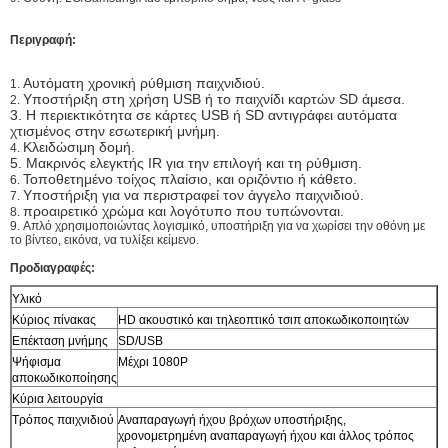
Περιγραφή:
Αυτόματη χρονική ρύθμιση παιχνιδιού.
1.
Υποστήριξη στη χρήση USB ή το παιχνίδι καρτών SD άμεσα.
2.
3. Η περιεκτικότητα σε κάρτες USB ή SD αντιγράφει αυτόματα
χτισμένος στην εσωτερική μνήμη.
Κλειδώσιμη δομή.
4.
5. Μακρινός ελεγκτής IR για την επιλογή και τη ρύθμιση.
Τοποθετημένο τοίχος πλαίσιο, και οριζόντιο ή κάθετο.
6.
Υποστήριξη για να περιστραφεί τον άγγελο παιχνιδιού.
7.
προαιρετικό χρώμα και λογότυπο που τυπώνονται.
8.
9.
Απλό χρησιμοποιώντας λογισμικό, υποστήριξη για να χωρίσει την οθόνη με
το βίντεο, εικόνα, να τυλίξει κείμενο.
Προδιαγραφές:
Υλικό
Κύριος πίνακας
HD ακουστικό και τηλεοπτικό τσιπ αποκωδικοποιητών
Επέκταση μνήμης
SD/USB
Ψήφισμα
Μέχρι 1080P
αποκωδικοποίησης
Κύρια λειτουργία
Τρόπος παιχνιδιού
Αναπαραγωγή ήχου βρόχων υποστήριξης,
χρονομετρημένη αναπαραγωγή ήχου και άλλος τρόπος