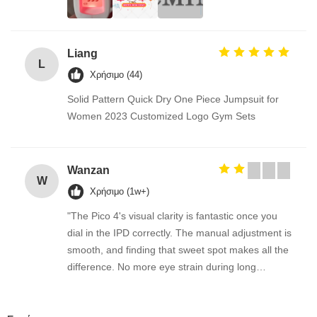
Liang
L
Χρήσιμο (44)
Solid Pattern Quick Dry One Piece Jumpsuit for
Women 2023 Customized Logo Gym Sets
Wanzan
W
Χρήσιμο (1w+)
"The Pico 4's visual clarity is fantastic once you
dial in the IPD correctly. The manual adjustment is
smooth, and finding that sweet spot makes all the
difference. No more eye strain during long
sessions. Highly recommend taking the time to set
it up properly!""The Pico 4's visual clarity is