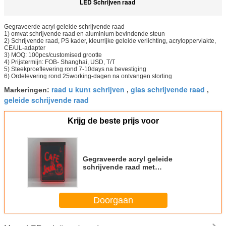
LED Schrijven raad
Gegraveerde acryl geleide schrijvende raad
1)
omvat schrijvende raad en aluminium bevindende steun
2)
Schrijvende raad, PS kader, kleurrijke geleide verlichting, acryloppervlakte,
CE/UL-adapter
3)
MOQ: 100pcs/customised grootte
4)
Prijstermijn: FOB- Shanghai, USD, T/T
5)
Steekproeflevering rond 7-10days na bevestiging
6)
Ordelevering rond 25working-dagen na ontvangen storting
raad u kunt schrijven
glas schrijvende raad
Markeringen:
,
,
geleide schrijvende raad
Krijg de beste prijs voor
Gegraveerde acryl geleide
schrijvende raad met
100,000hours-levensduur
Doorgaan