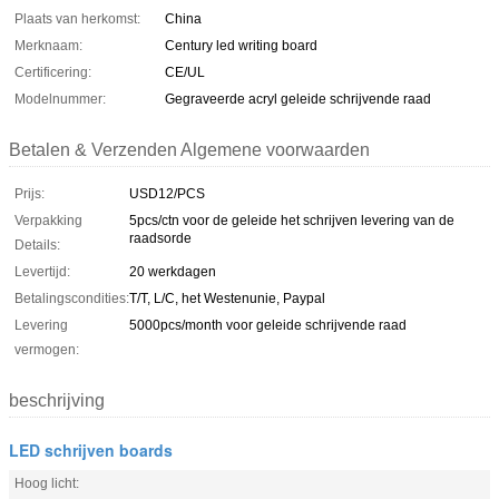
Plaats van herkomst:
China
Merknaam:
Century led writing board
Certificering:
CE/UL
Modelnummer:
Gegraveerde acryl geleide schrijvende raad
Betalen & Verzenden Algemene voorwaarden
Prijs:
USD12/PCS
Verpakking
5pcs/ctn voor de geleide het schrijven levering van de
raadsorde
Details:
Levertijd:
20 werkdagen
Betalingscondities:
T/T, L/C, het Westenunie, Paypal
Levering
5000pcs/month voor geleide schrijvende raad
vermogen:
beschrijving
LED schrijven boards
Hoog licht: